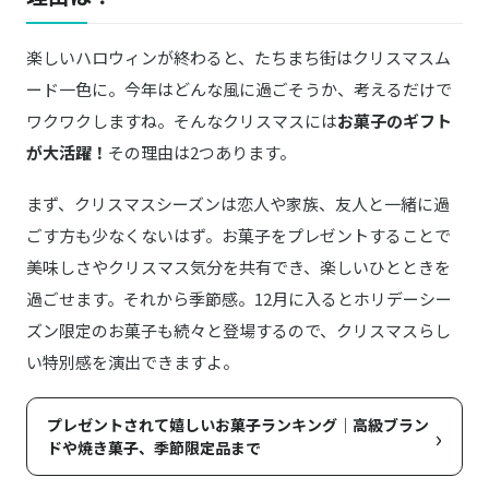
商品詳細はこちら
サクッチ・ホロッチ 3種6個入り
楽しいハロウィンが終わると、たちまち街はクリスマスム
DALLOYAU/ ／ダロワイヨ
商品詳細はこちら
猫型ニャカロン イエロー
ード一色に。今年はどんな風に過ごそうか、考えるだけで
ワクワクしますね。そんなクリスマスには
お菓子のギフト
が大活躍！
その理由は2つあります。
まず、クリスマスシーズンは恋人や家族、友人と一緒に過
ごす方も少なくないはず。お菓子をプレゼントすることで
美味しさやクリスマス気分を共有でき、楽しいひとときを
過ごせます。それから季節感。12月に入るとホリデーシー
ズン限定のお菓子も続々と登場するので、クリスマスらし
い特別感を演出できますよ。
プレゼントされて嬉しいお菓子ランキング｜高級ブラン
›
ドや焼き菓子、季節限定品まで