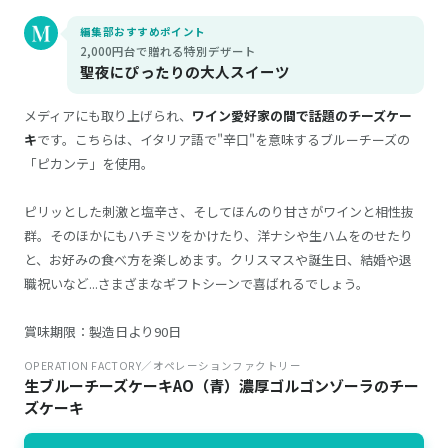
編集部おすすめポイント
2,000円台で贈れる特別デザート
聖夜にぴったりの大人スイーツ
メディアにも取り上げられ、
ワイン愛好家の間で話題のチーズケー
キ
です。こちらは、イタリア語で"辛口"を意味するブルーチーズの
「ピカンテ」を使用。
ピリッとした刺激と塩辛さ、そしてほんのり甘さがワインと相性抜
群。そのほかにもハチミツをかけたり、洋ナシや生ハムをのせたり
と、お好みの食べ方を楽しめます。クリスマスや誕生日、結婚や退
職祝いなど...さまざまなギフトシーンで喜ばれるでしょう。
賞味期限：製造日より90日
OPERATION FACTORY／オペレーションファクトリー
生ブルーチーズケーキAO（青）濃厚ゴルゴンゾーラのチー
ズケーキ