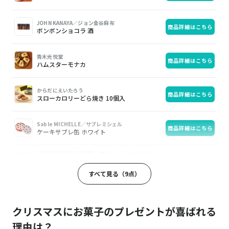
JOHN KANAYA／ジョン金谷麻布
商品詳細はこちら
ボンボンショコラ 酒
青木光悦堂
商品詳細はこちら
ハムスターモナカ
からだにえいたろう
商品詳細はこちら
スローカロリーどら焼き 10個入
Sable MICHELLE／サブレミシェル
商品詳細はこちら
ケーキサブレ缶 ホワイト
OPERATION FACTORY／オペレーションファクトリー
生ブルーチーズケーキAO（青）濃厚ゴルゴ
商品詳細はこちら
ンゾーラのチーズケーキ
すべて見る（9点）
OKASHI GAKU／お菓子学
2種のショートケーキ缶とバクちーセット
商品詳細はこちら
(CH1)
クリスマスにお菓子のプレゼントが喜ばれる
理由は？
C3／シーキューブ