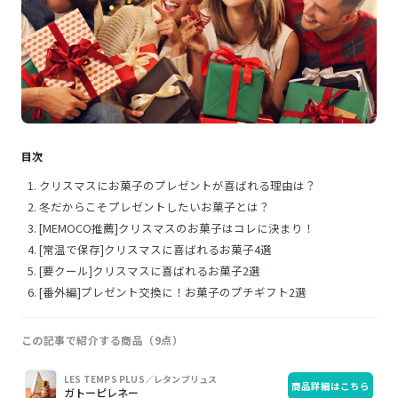
目次
クリスマスにお菓子のプレゼントが喜ばれる理由は？
冬だからこそプレゼントしたいお菓子とは？
[MEMOCO推薦]クリスマスのお菓子はコレに決まり！
[常温で保存]クリスマスに喜ばれるお菓子4選
[要クール]クリスマスに喜ばれるお菓子2選
[番外編]プレゼント交換に！お菓子のプチギフト2選
この記事で紹介する商品（9点）
画
商
購
LES TEMPS PLUS／レタンプリュス
商品詳細はこちら
像
品
入
ガトーピレネー