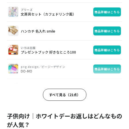
プリーズ
商品詳細はこちら
文房具セット（カフェドリンク風）
ハンカチ 名入れ smile
商品詳細はこちら
いろは出版
商品詳細はこちら
プレゼントブック 好きなところ100
p+g design／ピージーデザイン
商品詳細はこちら
DO-MO
BON TON TOYS／ボントントイズ
商品詳細はこちら
Miffy Tiny Teddy Keychain
すべて見る（21点）
テディベアギフトショップ プティルウ
商品詳細はこちら
クマのしおり
子供向け｜ホワイトデーお返しはどんなもの
が人気？
Tabio／タビオ
商品詳細はこちら
キッズ 綿リブショートソックス