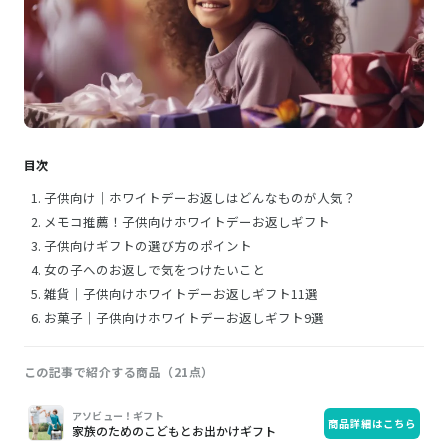
目次
子供向け｜ホワイトデーお返しはどんなものが人気？
メモコ推薦！子供向けホワイトデーお返しギフト
子供向けギフトの選び方のポイント
女の子へのお返しで気をつけたいこと
雑貨｜子供向けホワイトデーお返しギフト11選
お菓子｜子供向けホワイトデーお返しギフト9選
この記事で紹介する商品（21点）
画
商
購
アソビュー！ギフト
商品詳細はこちら
像
品
入
家族のためのこどもとお出かけギフト