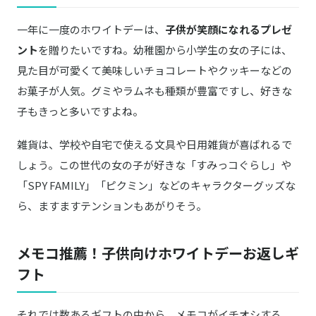
一年に一度のホワイトデーは、
子供が笑顔になれるプレゼ
えほんインク
商品詳細はこちら
アバター絵本 シンデレラ
ント
を贈りたいですね。幼稚園から小学生の女の子には、
見た目が可愛くて美味しいチョコレートやクッキーなどの
すみっコぐらし バルーン アレンジ Sサイズ
楽天はこちら
お菓子が人気。グミやラムネも種類が豊富ですし、好きな
子もきっと多いですよね。
サンリオ
Amazonはこちら
シナモロール パスケース
雑貨は、学校や自宅で使える文具や日用雑貨が喜ばれるで
しょう。この世代の女の子が好きな「すみっコぐらし」や
KanonChord／カノンコード
Amazonはこちら
ハートテディ ボディバッグ
「SPY FAMILY」「ピクミン」などのキャラクターグッズな
ら、ますますテンションもあがりそう。
And'on Cafe／アンドンカフェ
商品詳細はこちら
アイシングクッキー＆ザクザククッキー缶
メモコ推薦！子供向けホワイトデーお返しギ
ROYCE／ロイズ
フト
商品詳細はこちら
ロイズフラワーチョコ
それでは数あるギフトの中から、メモコがイチオシする
CAFE OHZAN／カフェ・オウザン