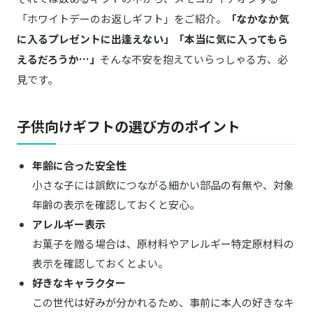
商品詳細はこちら
キューブラスク5個入 カラン
「ホワイトデーのお返しギフト」をご紹介。
「なかなか気
に入るプレゼントに出逢えない」「本当に気に入ってもら
C3／シーキューブ
商品詳細はこちら
サクッチ・ホロッチ 4個入
えるだろうか…」
そんな不安を抱えていらっしゃる方、必
見です。
KINEEL／キニール
商品詳細はこちら
ルフル（バニラ）8個入
子供向けギフトの選び方のポイント
DALLOYAU／ダロワイヨ
商品詳細はこちら
猫型ニャカロン
年齢に合った安全性
Kanro POCKET／カンロポケット
小さな子には誤飲につながる細かい部品の有無や、対象
商品詳細はこちら
ホシフリラムネBOXセット
年齢の表示を確認しておくと安心。
アレルギー表示
大地の恵み
商品詳細はこちら
いろどりスティックゼリー
お菓子を贈る場合は、原材料やアレルギー特定原材料の
表示を確認しておくとよい。
アニマルドーナツ 4個
商品詳細はこちら
好きなキャラクター
この世代は好みが分かれるため、事前に本人の好きなキ