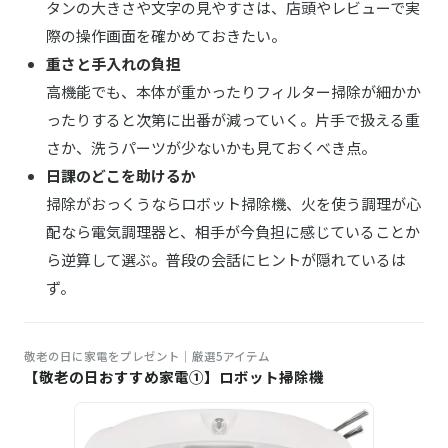
タンの大きさや文字の見やすさは、店頭やレビューで実
EH-SR75 美顔器
際の操作画面を確かめておきたい。
THRIVE／スライヴ
重さと手入れの負担
ながらフィットネス機器 バランスボーイ FD-
Amazonはこちら
091
高機能でも、本体が重かったりフィルター掃除が細かか
ったりすると次第に出番が減っていく。片手で扱える重
さか、洗うパーツが少ないかも見ておくべき点。
日課のどこを助けるか
掃除がおっくうならロボット掃除機、火を使う調理が心
配なら電気調理器と、相手が今負担に感じていることか
ら逆算して選ぶ。普段の会話にヒントが隠れているは
ず。
敬老の日に家電をプレゼント｜厳選5アイテム
【敬老の日おすすめ家電①】ロボット掃除機