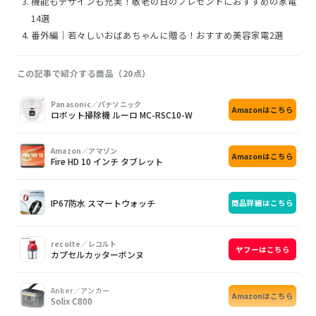
機能もデザインも充実！敬老の日のプレゼントにおすすめの家電
14選
番外編｜若々しいおばあちゃんに贈る！おすすめ美容家電2選
この記事で紹介する商品（20点）
画
商
購
Panasonic／パナソニック
Amazonはこちら
像
品
入
ロボット掃除機 ルーロ MC-RSC10-W
Amazon／アマゾン
Amazonはこちら
Fire HD 10 インチ タブレット
IP67防水 スマートウォッチ
商品詳細はこちら
recolte／レコルト
ヤフーはこちら
カプセルカッターボンヌ
Anker／アンカー
Amazonはこちら
Solix C800