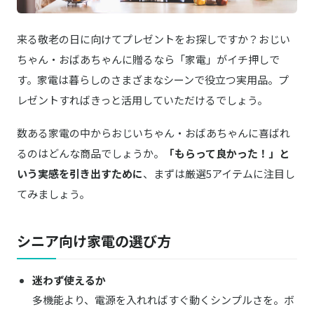
LUCTUS／ラクタス
楽天はこちら
来る敬老の日に向けてプレゼントをお探しですか？おじい
クックケトル 0.8L 茶こし付き
ちゃん・おばあちゃんに贈るなら「家電」がイチ押しで
す。家電は暮らしのさまざまなシーンで役立つ実用品。プ
折りたたみ式フットバス ふっとひと息
商品詳細はこちら
レゼントすればきっと活用していただけるでしょう。
BONECO／ボネコ
楽天はこちら
数ある家電の中からおじいちゃん・おばあちゃんに喜ばれ
HEALTHY AIR
るのはどんな商品でしょうか。
「もらって良かった！」と
いう実感を引き出すために
、まずは厳選5アイテムに注目し
2WAY コードレス スティッククリーナー
楽天はこちら
てみましょう。
IKEA／イケア
商品詳細はこちら
フォルヌフティグ
シニア向け家電の選び方
ATEX／アテックス
ルルド マッサージクッションミニ AX-
商品詳細はこちら
HCL318
迷わず使えるか
多機能より、電源を入れればすぐ動くシンプルさを。ボ
Panasonic／パナソニック
Amazonはこちら