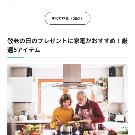
名入れ デジタルフォトフレーム
商品詳細はこちら
すべて見る（20点）
ソープディスペンサー
Amazonはこちら
敬老の日のプレゼントに家電がおすすめ！厳
選5アイテム
DANSOON／ダンスーン
商品詳細はこちら
ネックバンドファン ローリング
TWINBIRD／ツインバード
楽天はこちら
お茶ひき器 緑茶美採
OMRON／オムロン
楽天はこちら
低周波治療器
siroca／シロカ
Amazonはこちら
HOT&COOL サーキュレーター ポカクール
IRIS OHYAMA／アイリスオーヤマ
商品詳細はこちら
ヨーグルトメーカー KYM-016-W