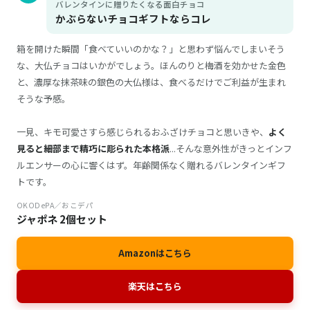
バレンタインに贈りたくなる面白チョコ
かぶらないチョコギフトならコレ
箱を開けた瞬間「食べていいのかな？」と思わず悩んでしまいそう
な、大仏チョコはいかがでしょう。ほんのりと梅酒を効かせた金色
と、濃厚な抹茶味の銀色の大仏様は、食べるだけでご利益が生まれ
そうな予感。
一見、キモ可愛さすら感じられるおふざけチョコと思いきや、
よく
見ると細部まで精巧に彫られた本格派
...そんな意外性がきっとインフ
ルエンサーの心に響くはず。年齢関係なく贈れるバレンタインギフ
トです。
OKODePA／おこデパ
ジャポネ 2個セット
Amazonはこちら
楽天はこちら