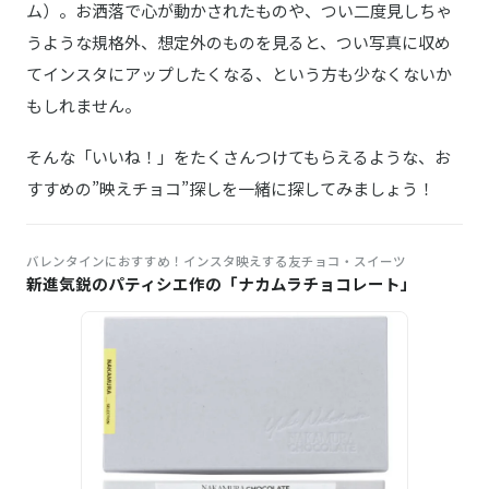
堀江バターサンド イチゴミルク
ム）。お洒落で心が動かされたものや、つい二度見しちゃ
うような規格外、想定外のものを見ると、つい写真に収め
C3／シーキューブ
商品詳細はこちら
てインスタにアップしたくなる、という方も少なくないか
サクッチ・ホロッチ
もしれません。
Caffarel／カファレル
商品詳細はこちら
きのこポット 赤
そんな「いいね！」をたくさんつけてもらえるような、お
すすめの”映えチョコ”探しを一緒に探してみましょう！
苺が主役
商品詳細はこちら
恋するいちごプレミアム 15個
バレンタインにおすすめ！インスタ映えする友チョコ・スイーツ
OKODePA／おこデパ
新進気鋭のパティシエ作の「ナカムラチョコレート」
Amazonはこちら
ジャポネ 2個セット