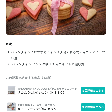
目次
バレンタインにおすすめ！インスタ映えする友チョコ・スイーツ
13選
[バレンタイン]インスタ映えチョコギフトの選び方
この記事で紹介する商品（13点）
画
商
購
NAKAMURA CHOCOLATE／ナカムラチョコレート
商品詳細はこちら
像
品
入
ナカムラセレクション（ＮＳ１０）
CAFE OHZAN／カフェ オウザン
商品詳細はこちら
キューブラスク5個入 カラン