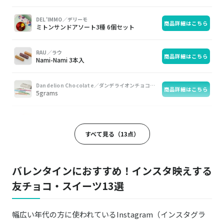
DEL'IMMO／デリーモ
商品詳細はこちら
ミトンサンドアソート3種 6個セット
RAU／ラウ
商品詳細はこちら
Nami-Nami 3本入
Dandelion Chocolate／ダンデライオンチョコレート
商品詳細はこちら
5grams
Normandie Chocolat／ノルマンディーショコラ
楽天はこちら
ポップショコラ詰め合わせ12本
すべて見る（13点）
PEANUTS チョコエイド ティン
楽天はこちら
バレンタインにおすすめ！インスタ映えする
CACAO CAT／カカオキャット
友チョコ・スイーツ13選
メルティキャット缶 ミックス 7個入り TULIP
商品詳細はこちら
チューリップ
幅広い年代の方に使われているInstagram（インスタグラ
TABLES／タブレス
商品詳細はこちら