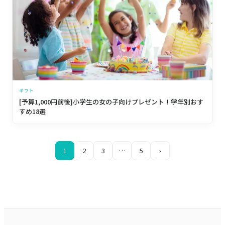
ギフト
[予算1,000円前後]小学生の女の子向けプレゼント！学年別おす
すめ18選
1
2
3
…
5
›