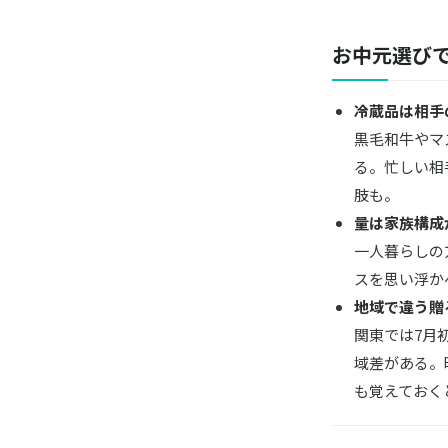
『伝統の
お中元選び
鶴屋吉信
ＴＳＵＲＵ
冷蔵品は相手
うなぎのた
黒毛和牛やマ
うなぎ 蒲
る。忙しい相
肢も。
GINZA 
リーフパ
量は家族構成
一人暮らしの
スを思い浮か
三輪山本
華五彩
地域で違う贈
関東では7月
SUN&LI
域差がある。
山形代表
も覚えておく
HANDEL
定番の6