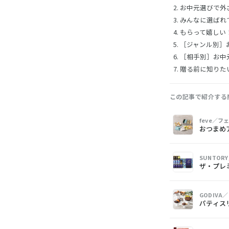
お中元選びで外
みんなに選ばれ
もらって嬉しい
［ジャンル別］
［相手別］お中
贈る前に知りた
この記事で紹介する
画
商
購
feve／フ
像
品
入
おつまめ
SUNTOR
ザ・プレ
GODIVA
パティス