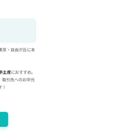
東京・自由が丘に本
手土産
におすすめ。
、取引先へのお中元
す！