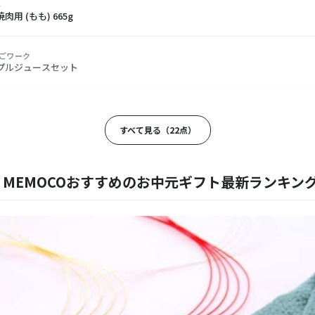
半
用 (もも) 665g
ごワーク
プルジュースセット
天糀(三)
すべて見る（22点）
ICH／ブールミッシュ
 9個入り
MEMOCOおすすめのお中元ギフト最新ランキン
rie KIHACHI／パティスリー キハチ
シャーベット5種10個入
CKS／スターバックス
ックス オリガミ® アソートセット 9袋入り（ボックス黒）