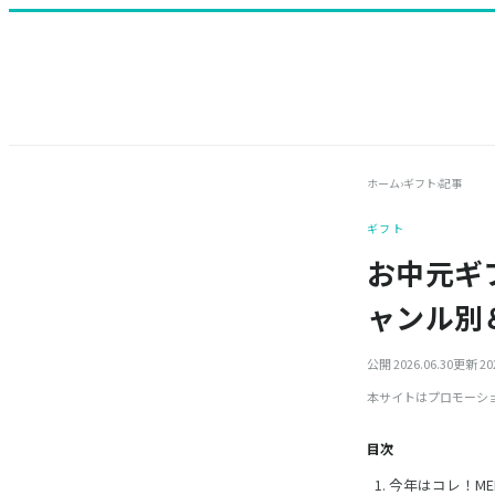
ホーム
›
ギフト
›
記事
ギフト
お中元ギ
ャンル別
公開 2026.06.30
更新 202
本サイトはプロモーシ
目次
今年はコレ！M