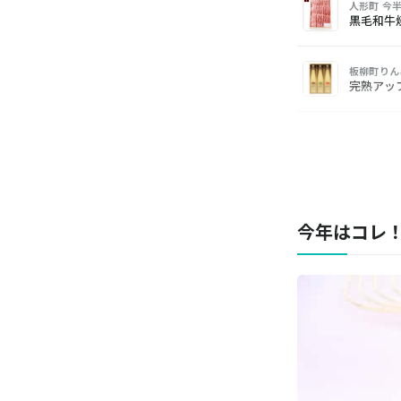
人形町 今
黒毛和牛焼肉
板柳町りん
完熟アッ
五穀屋
きづつみ 
BOUL'M
果実めぐり
今年はコレ！
patisse
アイス＆
STARBU
スターバ
鎌倉ハム