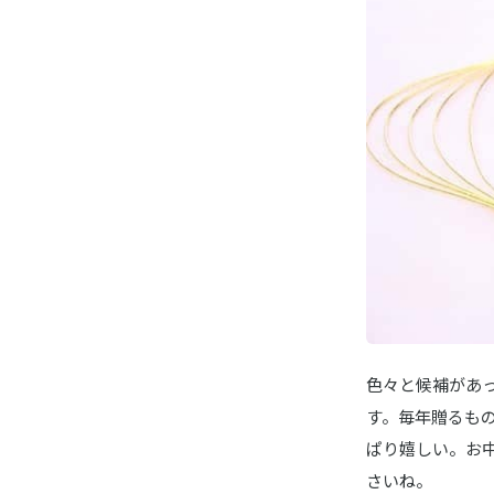
グリル＆
山本山
バラエテ
LION／ラ
ナノックス
サーティワ
バラエテ
三越伊勢丹
ギフト オ
色々と候補があっ
中村屋
す。毎年贈るも
三陸海宝
ぱり嬉しい。お
さいね。
大山ハム