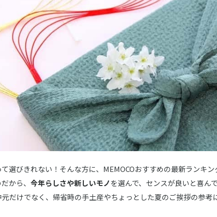
オードブル6点詰合せ
ィー海苔詰合せ
イオン
ワン PRO ギフトセット
ンアイスクリーム
ィボックス Rサイズ8コ入り券
ブ グルメ 三越伊勢丹 味覚百景
て選びきれない！そんな方に、MEMOCOおすすめの最新ランキン
のだから、
今年らしさや新しいモノ
を選んで、センスが良いと喜ん
漬
中元だけでなく、帰省時の手土産やちょっとした夏のご挨拶の参考