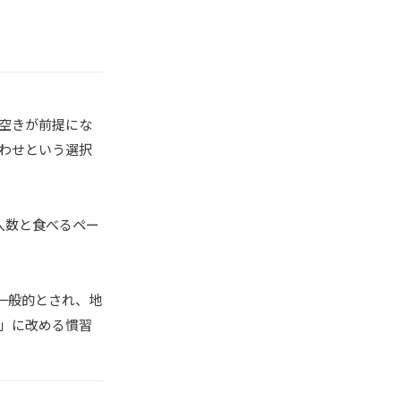
商品詳細はこちら
空きが前提にな
楽天はこちら
わせという選択
楽天はこちら
人数と食べるペー
ヤフーはこちら
が一般的とされ、地
Amazonはこちら
」に改める慣習
商品詳細はこちら