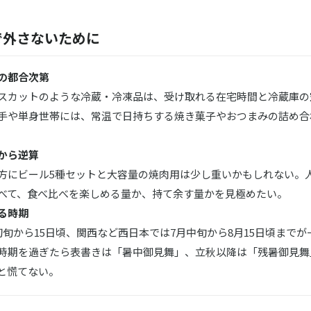
逸品 大山』ハムギフト2種
で外さないために
涼涼 白桃 ９個入
の都合次第
なか
スカットのような冷蔵・冷凍品は、受け取れる在宅時間と冷蔵庫の
焼き
手や単身世帯には、常温で日持ちする焼き菓子やおつまみの詰め合
WEST／銀座ウエスト
イ
から逆算
方にビール5種セットと大容量の焼肉用は少し重いかもしれない。
べて、食べ比べを楽しめる量か、持て余す量かを見極めたい。
る時期
初旬から15日頃、関西など西日本では7月中旬から8月15日頃まで
V／サン＆リヴ
時期を過ぎたら表書きは「暑中御見舞」、立秋以降は「残暑御見舞
くだもの6種15本セット
と慌てない。
S VAGEN／ハンデルスベーゲン
個セット【ギフトボックス付】