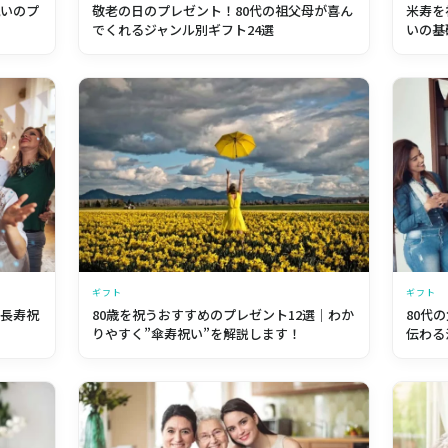
祝いのプ
敬老の日のプレゼント！80代の祖父母が喜ん
米寿を
でくれるジャンル別ギフト24選
いの基
ギフト
ギフト
！長寿祝
80歳を祝うおすすめのプレゼント12選｜わか
80代
りやすく”傘寿祝い”を解説します！
伝わる