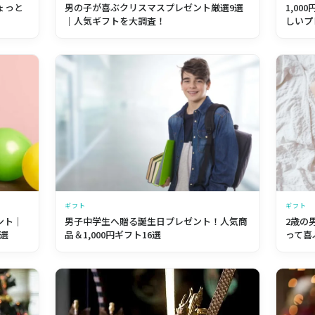
ょっと
男の子が喜ぶクリスマスプレゼント厳選9選
1,0
｜人気ギフトを大調査！
しいプ
ギフト
ギフト
2歳の
ント｜
男子中学生へ贈る誕生日プレゼント！人気商
って喜
選
品＆1,000円ギフト16選