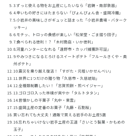
3.ずっと使える物をお土産にしたいなら「岩鋳・南部鉄器」
4.辛いもの好きにはたまらない「ぴょんぴょん舎・盛岡冷麺」
5.小岩井の美味しさがギュッと詰まった「小岩井農場・バターク
ッキー」
6.モチッ、トロッの食感が楽しい「松栄堂・ごま摺り団子」
7.食べられる徳利！？「木村商店・いか徳利」
8.河童ハンターになれる「遠野市・カッパ捕獲許可証」
9.やみつきになるとろけるスイートポテト「フルールきくや・奥
州ポテト」
10.震災を乗り越え復活！「すがた・元祖いかせんべい」
11.世界に1つだけの贈り物「久慈市・久慈琥珀」
12.全種類制覇したい！「志賀煎餅・煎ベイジャー」
13.ゴロゴロ入った林檎が爽やか「タルトタタン」
14.昔懐かしの干菓子「丸中・東雲」
15.盛岡土産の定番のお菓子「丸藤・石割桜」
買い忘れても大丈夫！通販で買える岩手のお土産5選
16.忘れちゃいけない岩手土産の王道「さいとう製菓・かもめの
玉子」