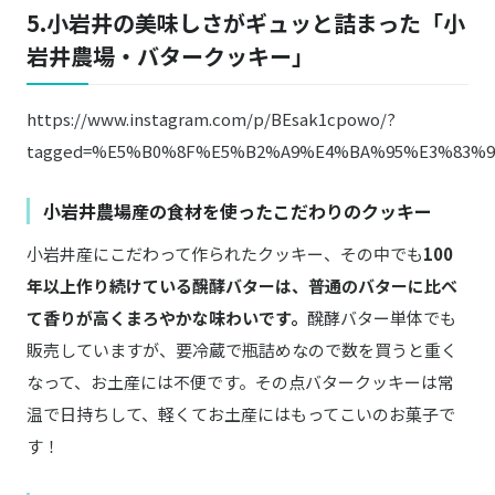
5.小岩井の美味しさがギュッと詰まった「小
岩井農場・バタークッキー」
https://www.instagram.com/p/BEsak1cpowo/?
tagged=%E5%B0%8F%E5%B2%A9%E4%BA%95%E3%83%9
小岩井農場産の食材を使ったこだわりのクッキー
小岩井産にこだわって作られたクッキー、その中でも
100
年以上作り続けている醗酵バターは、普通のバターに比べ
て香りが高くまろやかな味わいです。
醗酵バター単体でも
販売していますが、要冷蔵で瓶詰めなので数を買うと重く
なって、お土産には不便です。その点バタークッキーは常
温で日持ちして、軽くてお土産にはもってこいのお菓子で
す！