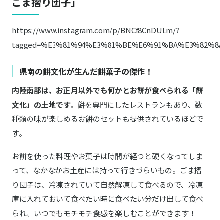
ごま摺り団子」
https://www.instagram.com/p/BNCf8CnDULm/?
tagged=%E3%81%94%E3%81%BE%E6%91%BA%E3%82%8
県南の餅文化が生んだ餅菓子の傑作！
内陸南部は、お正月以外でも何かとお餅が食べられる「餅
文化」の土地です。
餅を専門にしたレストランもあり、数
種類の味が楽しめるお餅のセットも提供されているほどで
す。
お餅を使った料理やお菓子は時間が経つと硬くなってしま
って、なかなかお土産には持って行きづらいもの。ごま摺
り団子は、冷凍されていて自然解凍して食べるので、冷凍
庫に入れておいて食べたい時に食べたい分だけ出して食べ
られ、いつでもモチモチ食感を楽しむことができます！