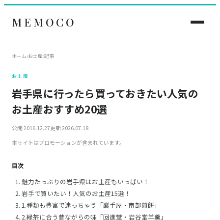
MEMOCO
ホーム
›
お土産
›
記事
お土産
岩手県に行ったら買っておきたい人気の
お土産おすすめ20選
公開 2016.12.27
更新 2026.07.18
本サイトはプロモーションが含まれています。
目次
魅力たっぷりの岩手県はお土産もいっぱい！
岩手で買いたい！人気のお土産15選！
1.種類も豊富で迷っちゃう「巖手屋・南部煎餅」
2.緑茶に合う昔ながらの味「回進堂・岩谷堂羊羹」