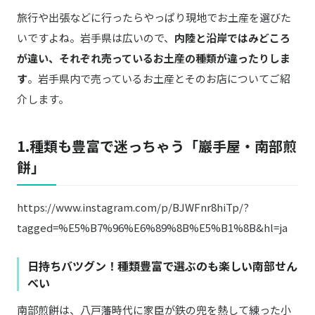
旅行や出張などに行ったらやっぱり現地でお土産を選びた
いですよね。岩手県は広いので、
内陸と沿岸ではみどころ
が違い、それぞれ売っているお土産の種類が違ったりしま
す
。岩手県内で売っているお土産とそのお店についてご紹
介します。
1.種類も豊富で迷っちゃう「巖手屋・南部煎
餅」
https://www.instagram.com/p/BJWFnr8hiTp/?
tagged=%E5%B7%96%E6%89%8B%E5%B1%8B&hl=ja
日持ちバツグン！種類豊富で選ぶのも楽しい南部せん
べい
南部煎餅は、八戸藩時代に家臣が鉄の兜を熱して練った小