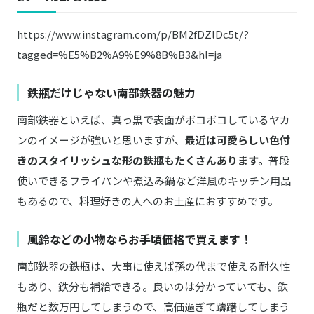
https://www.instagram.com/p/BM2fDZlDc5t/?
tagged=%E5%B2%A9%E9%8B%B3&hl=ja
鉄瓶だけじゃない南部鉄器の魅力
南部鉄器といえば、真っ黒で表面がボコボコしているヤカ
ンのイメージが強いと思いますが、
最近は可愛らしい色付
きのスタイリッシュな形の鉄瓶もたくさんあります。
普段
使いできるフライパンや煮込み鍋など洋風のキッチン用品
もあるので、料理好きの人へのお土産におすすめです。
風鈴などの小物ならお手頃価格で買えます！
南部鉄器の鉄瓶は、大事に使えば孫の代まで使える耐久性
もあり、鉄分も補給できる。良いのは分かっていても、鉄
瓶だと数万円してしまうので、高価過ぎて躊躇してしまう