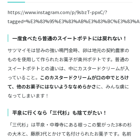
https://www.instagram.com/p/9sbzT-ppxC/?
tagged=%E3%83%95%E3%83%AB%E3%83%BC%E3%83%A
一度食べたら普通のスイートポテトには戻れない！
サツマイモは甘みの強い鳴門金時、卵は地元の契約農家の
ものを使用して作られたお菓子が奥州ポテトです。普通の
スイートポテトとの違いは、中にカスタードクリームが入
っていること。
このカスタードクリームが口の中でとろけ
て、他のお菓子にはないようななめらかさ
に、みんな虜に
なってしまいます！
平泉に行くなら「三代杉」も捨てがたい！
「三代杉」は平泉・中尊寺にある根っこの繋がった3本の杉
の大木と、藤原3代とかけて名付けられたお菓子です。名前