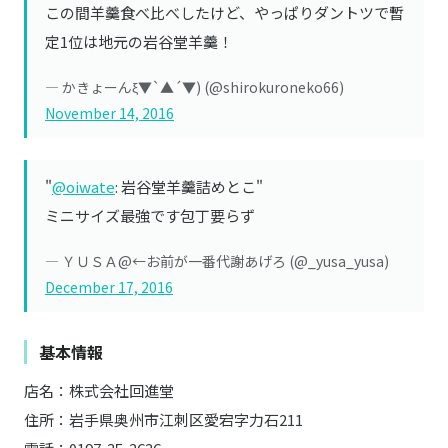
この間羊羹食べ比べしたけど、やっぱりダントツで暫
定1位は地元の岩谷堂羊羹！
— かきょーんξ▼`▲´▼) (@shirokuroneko66)
November 14, 2016
"
@oiwate
: 岩谷堂羊羹詰めとこ"
ミニサイズ最強です包丁要らず
— ＹＵＳＡ@←お前が一番代謝あげろ (@_yusa_yusa)
December 17, 2016
基本情報
店名：株式会社回進堂
住所：岩手県奥州市江刺区愛宕字力石211