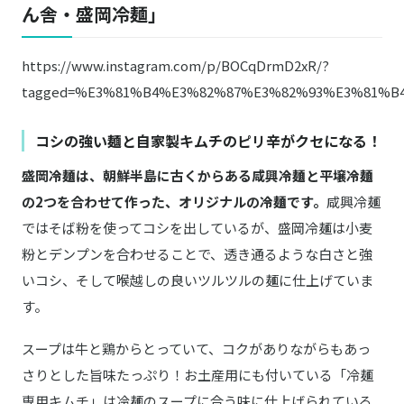
ん舎・盛岡冷麺」
https://www.instagram.com/p/BOCqDrmD2xR/?
tagged=%E3%81%B4%E3%82%87%E3%82%93%E3%81%B4
コシの強い麺と自家製キムチのピリ辛がクセになる！
盛岡冷麺は、朝鮮半島に古くからある咸興冷麺と平壌冷麺
の2つを合わせて作った、オリジナルの冷麺です。
咸興冷麺
ではそば粉を使ってコシを出しているが、盛岡冷麺は小麦
粉とデンプンを合わせることで、透き通るような白さと強
いコシ、そして喉越しの良いツルツルの麺に仕上げていま
す。
スープは牛と鶏からとっていて、コクがありながらもあっ
さりとした旨味たっぷり！お土産用にも付いている「冷麺
専用キムチ」は冷麺のスープに合う味に仕上げられている