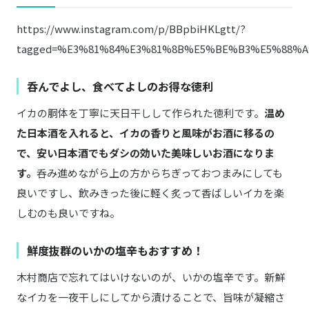
https://www.instagram.com/p/BBpbiHKLgtt/?
tagged=%E3%81%84%E3%81%8B%E5%BE%B3%E5%88%A9
呑んでよし、食べてよしのお得な徳利
イカの胴体を丁寧に天日干しして作られた徳利です。
温め
た日本酒を入れると、イカの香りと風味がお酒に移るの
で、安い日本酒でもダシの効いた美味しいお酒になりま
す。
呑み進めながら上の方からちぎっておつまみにしても
良いですし、飲みきった後に軽く炙って香ばしいイカを楽
しむのも良いですね。
鮮度抜群のいかの塩辛もおすすめ！
木村商店で忘れてはいけないのが、いかの塩辛です。新鮮
なイカを一夜干しにしてから漬けることで、旨味が凝縮さ