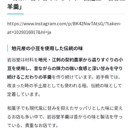
羊羹」
https://www.instagram.com/p/BK42NwTAtsG/?taken-
at=1029316917&hl=ja
地元産の小豆を使用した伝統の味
岩谷堂は材料を
地元・江刺の契約農家から選りすぐりの小
豆を使用し、昔ながらの弾力の強い食感と深い甘みを守り
続けるこだわりの羊羹
を作り続けています。岩手県では、
改まった時の手土産としても使われる程、伝統の味として
定着しています。
和菓子でも現代風に甘みを抑えたサッパリとした味に変え
るお店も多い中で、岩谷堂羊羹は昔からの味と製法を守っ
ている、貴重なお店です。