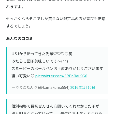
れますよ。
せっかくならそこでしか買えない限定品の方が喜びも倍増
するでしょう。
みんなの口コミ
USJから帰ってきた先輩♡♡♡♡笑
みたらし団子美味しいです〜(^^)
スヌーピーのボールペンお土産ありがとうございます
凄い可愛い♡
pic.twitter.com/3RFnBau9G6
— ♡りこたん♡ (@kumakuma554)
2016年1月10日
個別指導で最初ぜんぜん心開いてくれなかった子が
段々明るくなっていって、「先生にお土産」とくれた