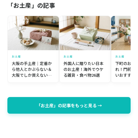
「お土産」の記事
お土産
お土産
お土産
大阪の手土産｜定番か
外国人に贈りたい日本
下町のお土
ら他人とかぶらない＆
のお土産！海外でウケ
れ！門前仲
大阪でしか買えない名
る雑貨・食べ物26選
いおすすめ土
品まで厳選の7品
「お土産」の記事をもっと見る →