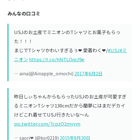
みんなの口コミ
USJのお土産でミニオンのTシャツとお菓子もらっ
た！！！
まじでTシャツかわいすぎるぅ❤ 愛着わく❤︎/
#USJ
#ミ
ニオン
https://t.co/hNTLOqrJ9e
— aina(@Ainapple_omochi)
2017年6月2日
昨日しぃちゃんからもらったUSJのお土産が可愛すぎ
るミニオンTシャツ130cmだから蘭夢にはまだデカイ
けどこれ着せてUSJ行きたいな〜ん
pic.twitter.com/7cpzQ2myym
— saori❤︎ (@ksr0219)
2015年8月20日