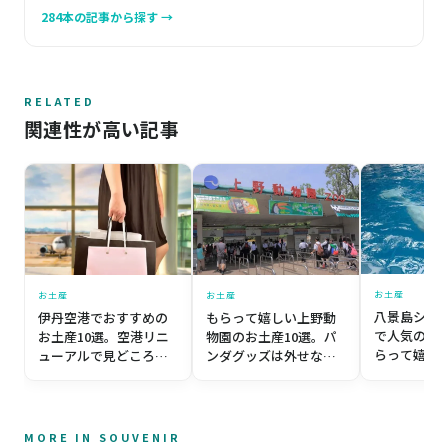
284本の記事から探す →
RELATED
関連性が高い記事
お土産
お土産
お土産
八景島シー
伊丹空港でおすすめの
もらって嬉しい上野動
で人気のお
お土産10選。空港リニ
物園のお土産10選。パ
らって嬉し
ューアルで見どころい
ンダグッズは外せな
品10選
っぱい！
い！
MORE IN SOUVENIR