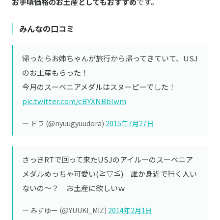
お手頃価格のお土産としてもおすすめ
です。
みんなの口コミ
帰ったらお姉ちゃんが旅行から帰ってきていて、USJ
のお土産もらった！
今月のスーベニアメダルはスヌーピーでした！
pic.twitter.com/cBYXNBblwm
— ドラ (@nyuugyuudora)
2015年7月27日
さっきRTで回って来たUSJのアイルーのスーベニア
メダルめっちゃ可愛い(≧▽≦) 誰か身近で行く人い
ないの～？ お土産に欲しいｗ
— みずゆー (@YUUKI_MIZ)
2014年2月1日