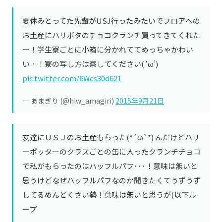
夏休みとってた先輩がUSJ行ったみたいでフロアへの
お土産にハリポタのチョコクランチ買ってきてくれた
ー！学生寮ごとに小箱に分かれててめっちゃかわい
い…！寮の写し方は察してください( ‘ω’)
pic.twitter.com/6Wcs30d621
— あまぎり (@hiw_amagiri)
2015年9月21日
友達にＵＳＪのお土産もらった(*´ω`*) んだけどハリ
ーポッターのクラスごとの缶に入ったクランチチョコ
で私がもらったのはハッフルパフ･･･！意味は無いと
思うけどなぜハッフルパフなのか聞きたくてうずうず
してるめんどくさい勢！意味は無いと思うが(以下ル
ープ