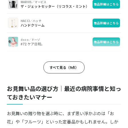
MARVIS／マービス
商品詳細はこちら
ザ・ジェットセッター（リコラス・ミント）
HACCI／ハッチ
商品詳細はこちら
ハンドクリーム
dozo／ドーゾ
商品詳細はこちら
#72 ケア日和。
AYURA／アユーラ
商品詳細はこちら
アロマボディシート(L) N
すべて見る（9点）
RETØUCH／レタッチ
商品詳細はこちら
リップクリーム 01
お見舞い品の選び方｜最近の病院事情と知っ
ておきたいマナー
feve／フェーヴ
商品詳細はこちら
プチアソート10（B）
お見舞いの贈り物を選ぶ時に、まず思い浮かぶのは「お
野菜をMOTTO
商品詳細はこちら
選べるスープ ギフトセット
花」や「フルーツ」といった定番品かもしれません。しか