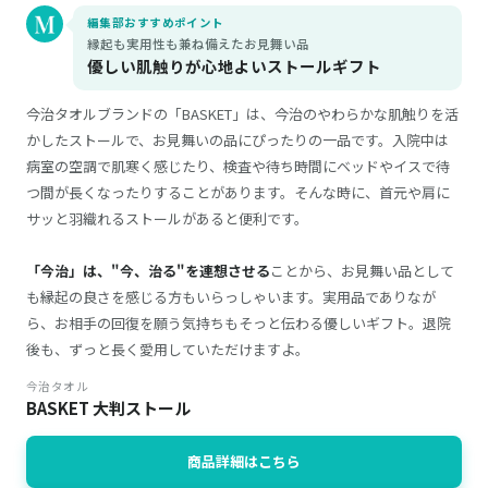
編集部おすすめポイント
縁起も実用性も兼ね備えたお見舞い品
優しい肌触りが心地よいストールギフト
今治タオルブランドの「BASKET」は、今治のやわらかな肌触りを活
かしたストールで、お見舞いの品にぴったりの一品です。入院中は
病室の空調で肌寒く感じたり、検査や待ち時間にベッドやイスで待
つ間が長くなったりすることがあります。そんな時に、首元や肩に
サッと羽織れるストールがあると便利です。
「今治」は、"今、治る"を連想させる
ことから、お見舞い品として
も縁起の良さを感じる方もいらっしゃいます。実用品でありなが
ら、お相手の回復を願う気持ちもそっと伝わる優しいギフト。退院
後も、ずっと長く愛用していただけますよ。
今治タオル
BASKET 大判ストール
商品詳細はこちら