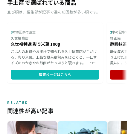
手土産で選ばれている商品
並び順は、編集部が記事で選んだ回数が多い順です。
3
本の記事で選定
2
本の記事で選
久世福商店
雅正庵
久世福特選 彩り米菓 100g
静岡抹茶バ
ごはんのお供やお出汁で知られる久世福商店が手がけ
静岡産の高品質
る、彩り米菓。上品な風呂敷包みをほどくと、一口サ
き上げた雅正
イズのおかきやお煎餅がたっぷりと現れます。一つひ
風味に、シュ
とつ個包装のため職場でシェアしやすく、小腹が空い
クセントを添
た時にもつまみやすい仕立て。手土産としても喜ばれ
意味する縁起
販売ページはこちら
る、心遣いの伝わる詰め合わせです。
適。温めて、
を楽しめます
RELATED
関連性が高い記事