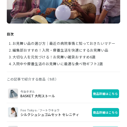
目次
お見舞い品の選び方｜最近の病院事情と知っておきたいマナー
編集部おすすめ！入院・療養生活を快適にするお見舞い品
大切な人を元気づける！お見舞い雑貨おすすめ6選
入院中や療養生活のお見舞いに最適な食べ物ギフト2選
この記事で紹介する商品（9点）
画
商
購
今治タオル
商品詳細はこちら
像
品
入
BASKET 大判ストール
Foo Tokyo／フートウキョウ
商品詳細はこちら
シルクシュシュゴムセット セレニティ