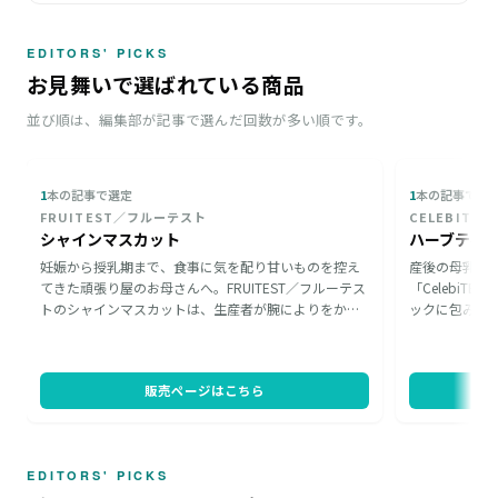
EDITORS' PICKS
お見舞いで選ばれている商品
並び順は、編集部が記事で選んだ回数が多い順です。
1
本の記事で選定
1
本の記事で選
FRUITEST／フルーテスト
CELEBITE
シャインマスカット
ハーブティ
妊娠から授乳期まで、食事に気を配り甘いものを控え
産後の母乳育
てきた頑張り屋のお母さんへ。FRUITEST／フルーテス
「Celebi
トのシャインマスカットは、生産者が腕によりをかけ
ックに包み込
て育てた果物を、独自の製法で果物本来の甘みをギュ
ップとお湯が
ッと凝縮したドライフルーツです。甘すぎず楽しめ、
の間のリラッ
賞味期限は発送より120日以上。手土産に向く一品で
維持や母乳分
販売ページはこちら
す。
セレブ"をコ
EDITORS' PICKS