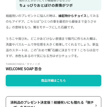
他の人とかぶりにくい結婚祝いならコレ
ちょっぴりおとぼけの表情がツボ
結婚祝いのプレゼントに悩んだ時は、
縁起物からチョイス
してみる
のもアイデア。こちらは"ひとつの事を最初から最後まで全うさせ
る」の意味をもつ、鯛をモチーフにした石鹸です。
うろこや背びれ、どこかあどけない表情まで精巧に作られた鯛は、
洗面やバスルームで存在感を大きく発揮してくれるでしょう。新生
活のスタートは、この"おめで鯛"石鹸に決まりです！こちらは白で
すが、赤色もあるので気になる方はぜひチェックを。
TAMANOHADA／タマノハダ
WELCOME SOAP 百合
商品詳細はこちら
消耗品のプレゼント決定版！結婚祝いにも贈れる「脱チ
›