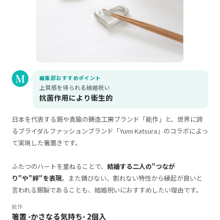
編集部おすすめポイント
上質感を得られる結婚祝い
抗菌作用により衛生的
日本を代表する錫や真鍮の鋳造工房ブランド「能作」と、世界に誇
るブライダルファッションブランド「Yumi Katsura」のコラボによっ
て実現した箸置きです。
ふたつのハートを重ねることで、
結婚する二人の"つなが
り"や"絆"を表現
。また錆びない、割れない特性から縁起が良いと
言われる錫製であることも、結婚祝いにおすすめしたい理由です。
能作
箸置 -かさなる気持ち- 2個入