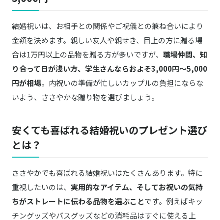
商品詳細はこちら
スープ食べ比べ6個セット
結婚祝いは、お相手との関係やご祝儀との兼ね合いにより
アルファ―食品
商品詳細はこちら
丹波大納言小豆のお赤飯×2箱
金額を決めます。親しい友人や親せき、目上の方に贈る場
合は1万円以上の品物を贈る方が多いですが、
職場仲間、知
サリーズカップケーキ
商品詳細はこちら
り合って日が浅い方、学生さんならおよそ3,000円〜5,000
カップケーキ 6種6個
円が相場
。内祝いの準備が忙しいカップルの負担にならな
TAMANOHADA／タマノハダ
いよう、ささやかな贈り物を選びましょう。
商品詳細はこちら
WELCOME SOAP 百合
dozo／ドーゾ
安くても喜ばれる結婚祝いのプレゼント選び
商品詳細はこちら
ハッピーウェディング
とは？
EPEIOS／エペイオス
商品詳細はこちら
バスボム12個入り
ささやかでも喜ばれる結婚祝いはたくさんあります。特に
重視したいのは、
実用的なアイテム、そしてお祝いの気持
karendo×MESSAGE de ROSE
karendo コーン・フルーリ 10本チューリッ
商品詳細はこちら
ちがストレートに伝わる品物を選ぶこと
です。例えばキッ
プ
チングッズやバスグッズなどの消耗品はすぐに使える上
Komons／コモンズ