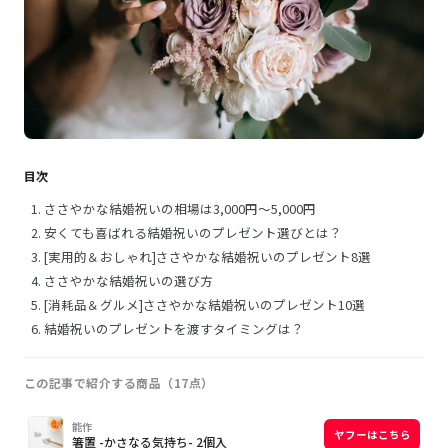
目次
ささやかな結婚祝いの相場は3,000円～5,000円
安くても喜ばれる結婚祝いのプレゼント選びとは？
[実用的＆おしゃれ]ささやかな結婚祝いのプレゼント8選
ささやかな結婚祝いの選び方
[消耗品＆グルメ]ささやかな結婚祝いのプレゼント10選
結婚祝いのプレゼントを渡すタイミングは？
この記事で紹介する商品（17点）
画
商
購
能作
ヤフーはこちら
像
品
入
箸置 -かさなる気持ち- 2個入