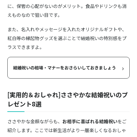
デイリーセット ディッシュ＆ファブリックミ
商品詳細はこちら
に、保管の心配がないのがメリット。食品やドリンクも消
スト
えものなので狙い目です。
ROKUMEI COFFEE CO.／ロクメイコーヒー
商品詳細はこちら
engi（縁起） ドリップバッグ 10pcs
また、名入れやメッセージを入れたオリジナルギフトや、
紅白等の縁起物グッズを選ぶことで結婚祝いの特別感をプ
KINEEL／キニール
商品詳細はこちら
ラスできますよ。
ルフル16個入（バニラ×8個、抹茶×8個）
›
結婚祝いの相場・マナーをおさらいしておきましょう
[実用的＆おしゃれ]ささやかな結婚祝いのプ
レゼント8選
ささやかな金額ながらも、
お相手に喜ばれる結婚祝い
をご
紹介します。ここでは新生活がより一層楽しくなるおしゃ