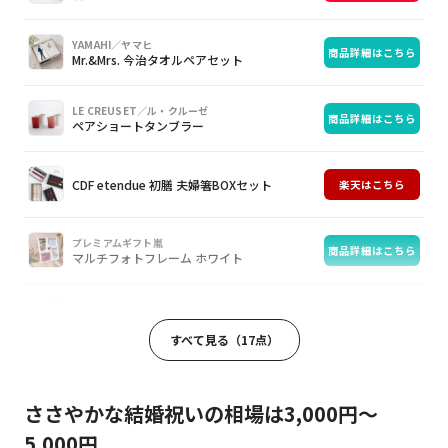
YAMAHI／ヤマヒ
商品詳細はこちら
Mr.&Mrs. 今治タオルペアセット
LE CREUSET／ル・クルーゼ
商品詳細はこちら
ペアショートタンブラー
CDF etendue 初膳 夫婦箸BOXセット
楽天はこちら
プレミアムギフト嵐
商品詳細はこちら
マルチフォトフレーム ホワイト
BRUNO／ブルーノ
商品詳細はこちら
ボリュームノブスピーカー ブルーグレー
すべて見る（17点）
miyama.／深山
Amazonはこちら
poteペアデザートボウル
ささやかな結婚祝いの相場は3,000円～
5,000円
野菜をMOTTO