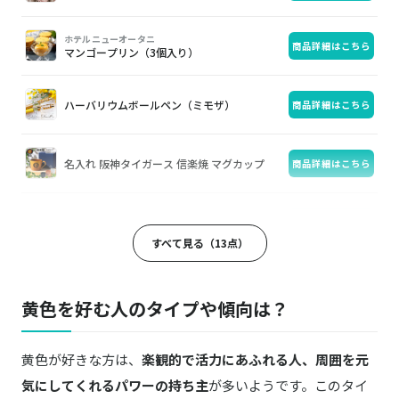
ホテルニューオータニ
商品詳細はこちら
マンゴープリン（3個入り）
ハーバリウムボールペン（ミモザ）
商品詳細はこちら
名入れ 阪神タイガース 信楽焼 マグカップ
商品詳細はこちら
野菜をMOTTO
商品詳細はこちら
選べるスープ12個(6種×2)ギフトセット
すべて見る（13点）
BRICK HOUSE／ブリックハウス
商品詳細はこちら
ネクタイ ベーシック ビジネス フォーマル
黄色を好む人のタイプや傾向は？
テディベア ソープフラワー
商品詳細はこちら
黄色が好きな方は、
楽観的で活力にあふれる人、周囲を元
気にしてくれるパワーの持ち主
が多いようです。このタイ
中川政七商店
商品詳細はこちら