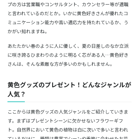
motta040
プの方は営業職やコンサルタント、カウンセラー等が適職
と言われているのだとか。いかに黄色好きさんが優れたコ
JOGGO／ジョッゴ
商品詳細はこちら
ミュニケーション能力や高い適応力を持たれているか、う
３つ折りミニ財布
かがい知れますね。
LOGOS／ロゴス
LOGOS Life あぐらチェア（カラフルロゴ
Amazonはこちら
あたたかい春のように人に優しく、夏の日差しのなか立派
ス）
に咲き誇るひまわりのように明るく芯がある人…黄色好き
喜多屋
商品詳細はこちら
さんは、そんな素敵な方が多いのかもしれません。
さつま焼酎 720ml 切子グラス
日本ホホバ協会
舞妓さんのゴールデンホホバ 植物オイルスキ
商品詳細はこちら
黄色グッズのプレゼント！どんなジャンルが
ンケア
人気？
ここからは黄色グッズの人気ジャンルをご紹介していきま
す。まずはプレゼントシーンに欠かせないフラワーギフ
ト。自然界において黄色の植物は白に次いで多いと言われ
ているだけに、種類は豊富でシーンや季節に合わせたお花