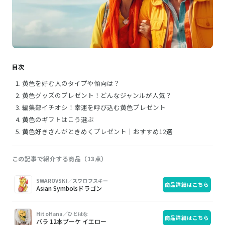
目次
黄色を好む人のタイプや傾向は？
黄色グッズのプレゼント！どんなジャンルが人気？
編集部イチオシ！幸運を呼び込む黄色プレゼント
黄色のギフトはこう選ぶ
黄色好きさんがときめくプレゼント｜おすすめ12選
この記事で紹介する商品（13点）
画
商
購
SWAROVSKI／スワロフスキー
商品詳細はこちら
像
品
入
Asian Symbolsドラゴン
HitoHana／ひとはな
商品詳細はこちら
バラ 12本ブーケ イエロー