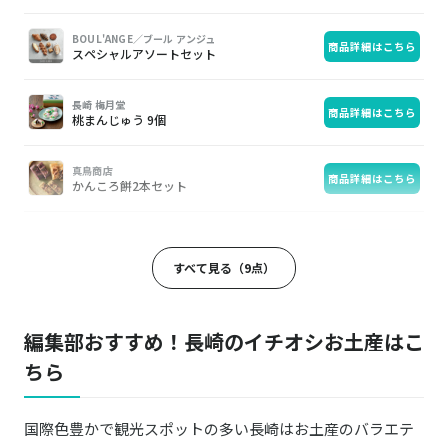
BOUL'ANGE／ブール アンジュ
商品詳細はこちら
スペシャルアソートセット
長崎 梅月堂
商品詳細はこちら
桃まんじゅう 9個
真鳥商店
商品詳細はこちら
かんころ餅2本セット
石丸文行堂
商品詳細はこちら
「長崎美景」シリアルナンバー入3本セット
すべて見る（9点）
波佐見焼 翔芳窯
商品詳細はこちら
ローズマリー マグカップ
編集部おすすめ！長崎のイチオシお土産はこ
ちら
長崎尾曲がり猫神社
商品詳細はこちら
御朱印帳 多幸猫 たくさんの猫達に幸せを
国際色豊かで観光スポットの多い長崎はお土産のバラエテ
NagasakiMiyage HIROTAKA／長崎みやげドットコム ヒロタカ
商品詳細はこちら