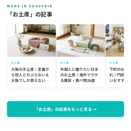
MORE IN SOUVENIR
「お土産」の記事
お土産
お土産
お土産
大阪の手土産｜定番か
外国人に贈りたい日本
下町のお土
ら他人とかぶらない＆
のお土産！海外でウケ
れ！門前仲
大阪でしか買えない名
る雑貨・食べ物26選
いおすすめ土
品まで厳選の7品
「お土産」の記事をもっと見る →