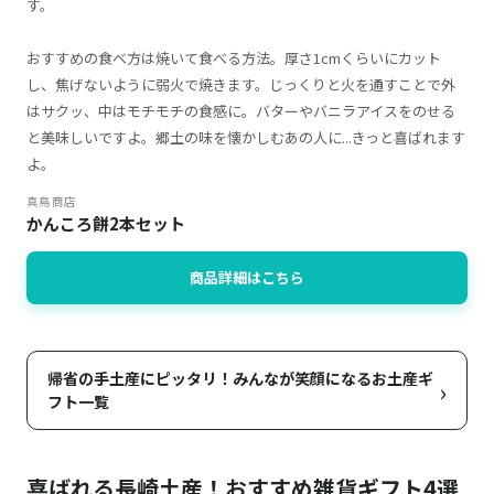
す。
おすすめの食べ方は焼いて食べる方法。厚さ1cmくらいにカット
し、焦げないように弱火で焼きます。じっくりと火を通すことで外
はサクッ、中はモチモチの食感に。バターやバニラアイスをのせる
と美味しいですよ。郷土の味を懐かしむあの人に...きっと喜ばれます
よ。
真鳥商店
かんころ餅2本セット
商品詳細はこちら
帰省の手土産にピッタリ！みんなが笑顔になるお土産ギ
›
フト一覧
喜ばれる長崎土産！おすすめ雑貨ギフト4選