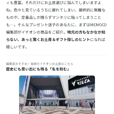
軍艦島ネクタイ ストライプ柄 エンジ
ィも豊富。それだけにお土産選びに悩んでしまいますよ
ね。色々と見ているうちに疲れてしまい、最終的に無難な
ものや、定番品しか贈らずマンネリに陥ってしまうこと
も…。そんなプレゼント迷子のあなたに、まずはMEMOCO
編集部がイチオシの商品をご紹介。
地元の方もなかなか知
らない、あっと驚くお土産＆ギフト探しのヒント
になれば
嬉しいです。
編集部おすすめ！長崎のイチオシお土産はこちら
歴史にも思い出にも残る「名を刻む」