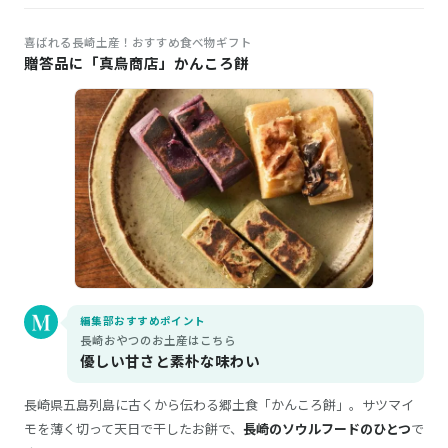
喜ばれる長崎土産！おすすめ食べ物ギフト
贈答品に「真鳥商店」かんころ餅
編集部おすすめポイント
長崎おやつのお土産はこちら
優しい甘さと素朴な味わい
長崎県五島列島に古くから伝わる郷土食「かんころ餅」。サツマイ
モを薄く切って天日で干したお餅で、
長崎のソウルフードのひとつ
で