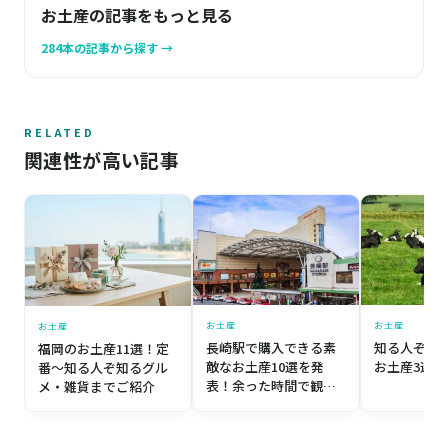
お土産の記事をもっと見る
284本の記事から探す →
RELATED
関連性が高い記事
お土産
お土産
お土産
長崎駅で購入できる素
知る人ぞ知
福岡のお土産11選！定
敵なお土産10選を発
お土産3選
番〜知る人ぞ知るグル
表！余った時間で観光
メ・雑貨までご紹介
も◎