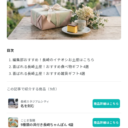
目次
編集部おすすめ！長崎のイチオシお土産はこちら
喜ばれる長崎土産！おすすめ食べ物ギフト4選
喜ばれる長崎土産！おすすめ雑貨ギフト4選
この記事で紹介する商品（9点）
画
商
購
長崎スタジアムシティ
商品詳細はこちら
像
品
入
名を刻む
こじま製麺
商品詳細はこちら
9種類の具付き長崎ちゃんぽん 4袋