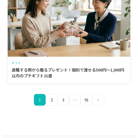
ギフト
退職する側から贈るプレゼント！個別で渡せる500円〜1,000円
以内のプチギフト21選
1
2
3
…
91
›