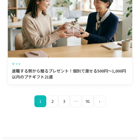
ギフト
退職する側から贈るプレゼント！個別で渡せる500円〜1,000円
以内のプチギフト21選
1
2
3
…
91
›