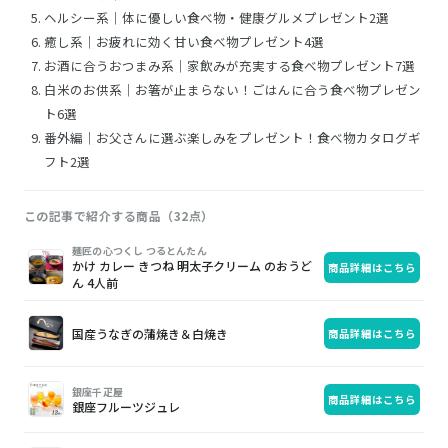
ヘルシー系｜体に優しい食べ物・健康グルメプレゼント2選
癒し系｜お疲れに効く甘い食べ物プレゼント4選
お酒に合うおつまみ系｜家飲みが充実する食べ物プレゼント7選
白米のお供系｜お箸が止まらない！ごはんに合う食べ物プレゼン
ト6選
番外編｜お父さんに選ぶ楽しみをプレゼント！食べ物カタログギ
フト2選
この記事で紹介する商品（32点）
画
商
購
麺匠の心つくし つるとんたん
かけ カレー きつね 明太子クリーム のおうど
商品詳細はこちら
像
品
入
ん 4人前
国産うなぎの蒲焼き＆白焼き
商品詳細はこちら
銀座千疋屋
商品詳細はこちら
銀座フルーツジュレ