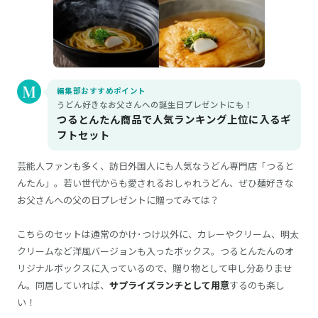
商品詳細はこちら
郷(さと)コース
SOW EXPERIENCE／ソウ・エクスペリエンス
商品詳細はこちら
バーガーチケット
編集部おすすめポイント
うどん好きなお父さんへの誕生日プレゼントにも！
つるとんたん商品で人気ランキング上位に入るギ
フトセット
芸能人ファンも多く、訪日外国人にも人気なうどん専門店「つると
んたん」。若い世代からも愛されるおしゃれうどん、ぜひ麺好きな
お父さんへの父の日プレゼントに贈ってみては？
こちらのセットは通常のかけ･つけ以外に、カレーやクリーム、明太
クリームなど洋風バージョンも入ったボックス。つるとんたんのオ
リジナルボックスに入っているので、贈り物として申し分ありませ
ん。同居していれば、
サプライズランチとして用意
するのも楽し
い！