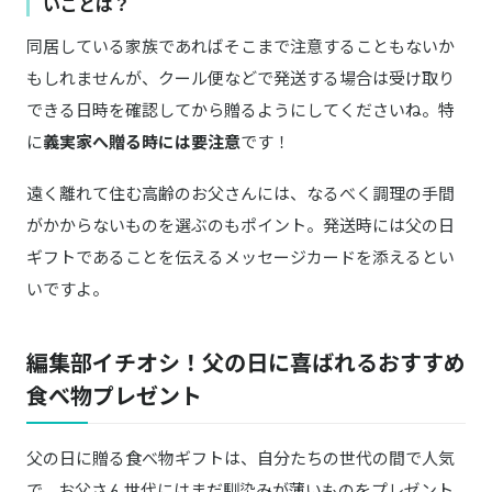
いことは？
水郷のとりやさん
同居している家族であればそこまで注意することもないか
Amazonはこちら
おつまみ 手羽先餃子
もしれませんが、クール便などで発送する場合は受け取り
できる日時を確認してから贈るようにしてくださいね。特
生ハム 16ヶ月熟成 パレタセラーノセット
楽天はこちら
に
義実家へ贈る時には要注意
です！
おつまみギャラリー伊万里
遠く離れて住む高齢のお父さんには、なるべく調理の手間
商品詳細はこちら
大人気おつまみ9種詰め合わせ
がかからないものを選ぶのもポイント。発送時には父の日
FRESH TRUFFLE JAPAN／フレッシュトリュフジャパン
ギフトであることを伝えるメッセージカードを添えるとい
白トリュフチーズクリームと黒トリュフポル
商品詳細はこちら
チーニディップのセット
いですよ。
魚問屋 鯖陣
楽天はこちら
魚介燻製セット 5種5品
編集部イチオシ！父の日に喜ばれるおすすめ
食べ物プレゼント
世界のチーズ巡り詰め合わせ
Amazonはこちら
父の日に贈る食べ物ギフトは、自分たちの世代の間で人気
仙台勝山館
Amazonはこちら
で、お父さん世代にはまだ馴染みが薄いものをプレゼント