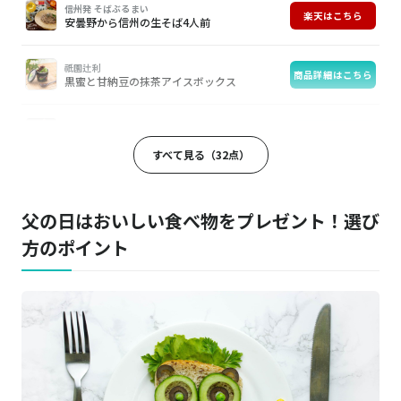
信州発 そばぶるまい
楽天はこちら
安曇野から信州の生そば4人前
祇園辻利
商品詳細はこちら
黒蜜と甘納豆の抹茶アイスボックス
焼肉牛兵衛
商品詳細はこちら
1段重 焼肉セット
すべて見る（32点）
全国ご当地ラーメン味くらべ 10食セット
商品詳細はこちら
父の日はおいしい食べ物をプレゼント！選び
方のポイント
イベリコ豚専門店 イベリコ屋
商品詳細はこちら
イベリコ豚 厚切り 肩ロース ステーキ 4枚入
フォンターナ
Amazonはこちら
信州ご当地ピッツァ5枚セット
ゐざさ
商品詳細はこちら
蒸しずし「笹の薫り」