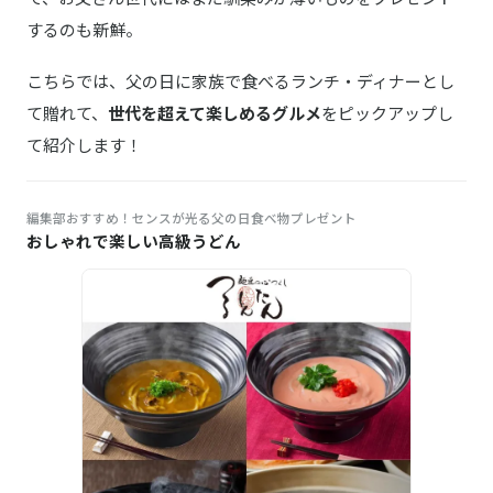
定番ソーセージ5種＆ ベーコン セット
するのも新鮮。
久世福商店
商品詳細はこちら
厳選ご飯のお供３本ギフト
こちらでは、父の日に家族で食べるランチ・ディナーとし
て贈れて、
世代を超えて楽しめるグルメ
をピックアップし
島本
商品詳細はこちら
て紹介します！
オリジナル辛子明太子240ｇ
辻が花
商品詳細はこちら
京野菜のお吸物と京のお茶漬
編集部おすすめ！センスが光る父の日食べ物プレゼント
おしゃれで楽しい高級うどん
ナチュラル・キッチン・たらや
商品詳細はこちら
ことこと煮魚8パック
魚耕
商品詳細はこちら
北海道産 イクラ 醤油漬け 1kg（500g×2）
賛否両論
商品詳細はこちら
和惣菜詰合せ
47CLUBxRING BELL／よんななクラブxリンベル