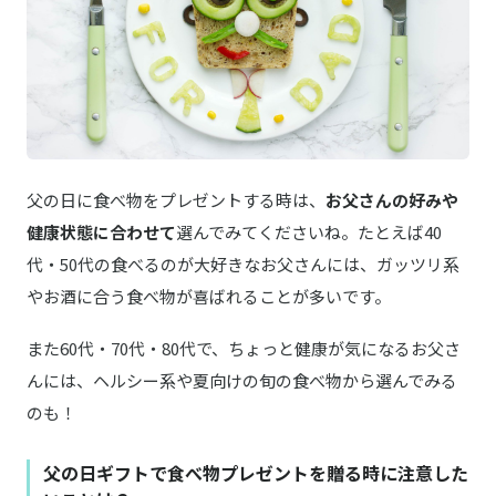
NISHIKIYA KITCHEN／ニシキヤキッチン
商品詳細はこちら
ベーシックカレー食べ比べセット（6種）
九州産 豊優牛 ローストビーフ 詰め合わせ
商品詳細はこちら
野菜をMOTTO
あさりと国産野菜の濃厚クリーミーなクラム
商品詳細はこちら
父の日に食べ物をプレゼントする時は、
お父さんの好みや
チャウダー
健康状態に合わせて
選んでみてくださいね。たとえば40
伊藤久右衛門
商品詳細はこちら
宇治抹茶の和菓子 詰め合わせ 宇治彩菓 綾
代・50代の食べるのが大好きなお父さんには、ガッツリ系
やお酒に合う食べ物が喜ばれることが多いです。
極上メロンバウム
商品詳細はこちら
また60代・70代・80代で、ちょっと健康が気になるお父さ
んには、ヘルシー系や夏向けの旬の食べ物から選んでみる
YOU&G／ユージー
古山果樹園とろももパウンド 世界一高価なパ
商品詳細はこちら
のも！
ウンドケーキ
父の日ギフトで食べ物プレゼントを贈る時に注意した
生ブルーチーズケーキAo（青）
楽天はこちら