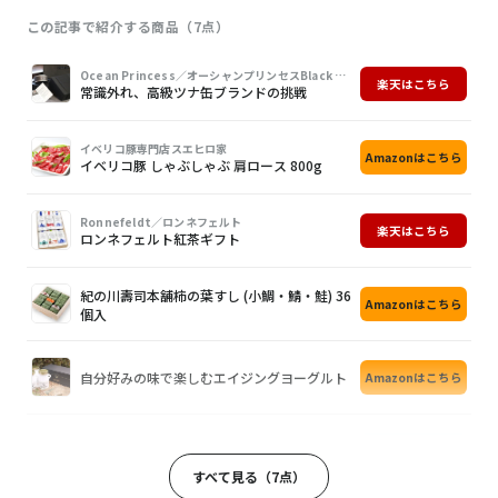
この記事で紹介する商品（7点）
画
商
購
Ocean Princess／オーシャンプリンセスBlack Label ブラックレーベル
楽天はこちら
像
品
入
常識外れ、高級ツナ缶ブランドの挑戦
イベリコ豚専門店スエヒロ家
Amazonはこちら
イベリコ豚 しゃぶしゃぶ 肩ロース 800g
Ronnefeldt／ロンネフェルト
楽天はこちら
ロンネフェルト紅茶ギフト
紀の川壽司本舗柿の葉すし (小鯛・鯖・鮭) 36
Amazonはこちら
個入
自分好みの味で楽しむエイジングヨーグルト
Amazonはこちら
SOW EXPERIENCE／ソウ・エクスペリエンスレストランカタログRED
商品詳細はこちら
行きたいお店が必ず見つかる素敵なカタログ
すべて見る（7点）