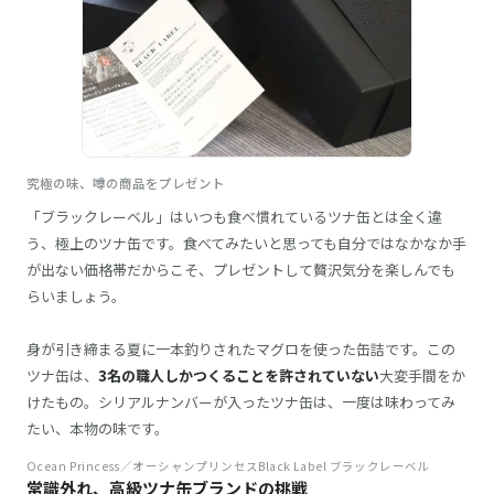
究極の味、噂の商品をプレゼント
「ブラックレーベル」はいつも食べ慣れているツナ缶とは全く違
う、極上のツナ缶です。食べてみたいと思っても自分ではなかなか手
が出ない価格帯だからこそ、プレゼントして贅沢気分を楽しんでも
らいましょう。
身が引き締まる夏に一本釣りされたマグロを使った缶詰です。この
ツナ缶は、
3名の職人しかつくることを許されていない
大変手間をか
けたもの。シリアルナンバーが入ったツナ缶は、一度は味わってみ
たい、本物の味です。
Ocean Princess／オーシャンプリンセスBlack Label ブラックレーベル
常識外れ、高級ツナ缶ブランドの挑戦