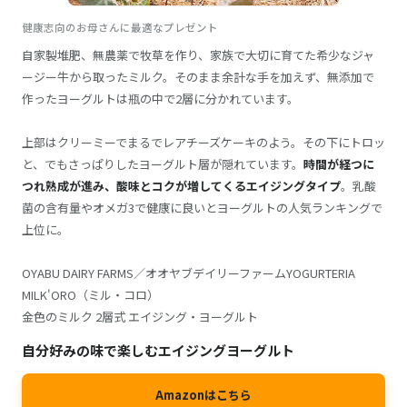
健康志向のお母さんに最適なプレゼント
自家製堆肥、無農薬で牧草を作り、家族で大切に育てた希少なジャ
ージー牛から取ったミルク。そのまま余計な手を加えず、無添加で
作ったヨーグルトは瓶の中で2層に分かれています。
上部はクリーミーでまるでレアチーズケーキのよう。その下にトロッ
と、でもさっぱりしたヨーグルト層が隠れています。
時間が経つに
つれ熟成が進み、酸味とコクが増してくるエイジングタイプ
。乳酸
菌の含有量やオメガ3で健康に良いとヨーグルトの人気ランキングで
上位に。
OYABU DAIRY FARMS／オオヤブデイリーファームYOGURTERIA
MILK'ORO（ミル・コロ）
金色のミルク 2層式 エイジング・ヨーグルト
自分好みの味で楽しむエイジングヨーグルト
Amazonはこちら