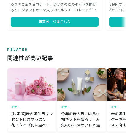
るきのこ型チョコレート。赤いきのこのポットを開け
STAR(ブラ
ると、ジャンドゥーヤ入りのミルクチョコレートが個
わせです。一
包装で並びます。賞味期限は480日と長く、日を置いて
ョコレートが
ゆっくり味わえるのが魅力。食べ終えた後はお気に入
あっても、真
販売ページはこちら
りの小物入れとして使えるので、遊び心のある贈り物
め、贈り物に
として楽しんでいただけます。
RELATED
関連性が高い記事
ギフト
ギフト
ギフト
[決定版]母の誕生日プレ
今年の母の日には食べ
母の誕生日
ゼントにはやっぱり
物ギフトを贈ろう！人
ケーキをプ
花！タイプ別に選べる
気のグルメセット15選
2026年おす
おすすめ7選
番外編