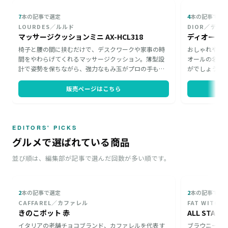
7
本の記事で選定
4
本の記事で選
LOURDES／ルルド
DIOR／ディ
マッサージクッションミニ AX-HCL318
ディオール 
椅子と腰の間に挟むだけで、デスクワークや家事の時
おしゃれや美
間をやわらげてくれるマッサージクッション。薄型設
オールの名品マ
計で姿勢を保ちながら、強力なもみ玉がプロの手もみ
がでしょうか
感覚の心地よさを届けます。仕事や家事のあとはソフ
は手に入らな
ァーでくつろぎのお供に。大型チェアがなくても家中
カーネーショ
販売ページはこちら
の椅子が癒しの場所になる、忙しいお母さんへの贈り
トが母の日を
物にふさわしい一品です。
しくしてくれ
EDITORS' PICKS
グルメで選ばれている商品
並び順は、編集部が記事で選んだ回数が多い順です。
2
本の記事で選定
2
本の記事で選
CAFFAREL／カファレル
きのこポット 赤
ALL STA
イタリアの老舗チョコブランド、カファレルを代表す
ブラウニー専門店「