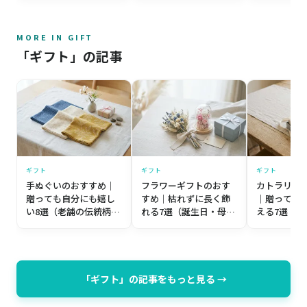
MORE IN GIFT
「ギフト」の記事
ギフト
ギフト
ギフト
手ぬぐいのおすすめ｜
フラワーギフトのおす
カトラリー
贈っても自分にも嬉し
すめ｜枯れずに長く飾
｜贈っても
い8選（老舗の伝統柄か
れる7選（誕生日・母の
える7選（
ら個性派まで）【プレ
日・記念日）【プレゼ
築祝い・誕
ゼント目線】
ント目線】
レゼント目
「ギフト」の記事をもっと見る →