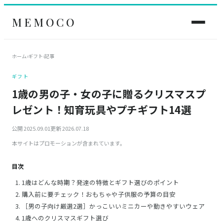
MEMOCO
ホーム
›
ギフト
›
記事
ギフト
1歳の男の子・女の子に贈るクリスマスプ
レゼント！知育玩具やプチギフト14選
公開 2025.09.01
更新 2026.07.18
本サイトはプロモーションが含まれています。
目次
1歳はどんな時期？発達の特徴とギフト選びのポイント
購入前に要チェック！おもちゃや子供服の予算の目安
［男の子向け厳選2選］かっこいいミニカーや動きやすいウェア
1歳へのクリスマスギフト選び