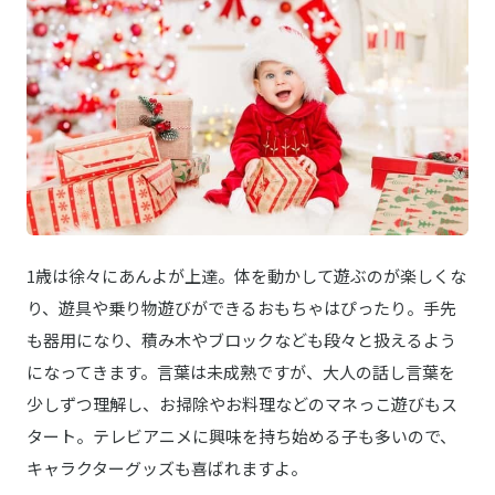
アガツマ
Amazonはこちら
アンパンマン よくばりビジーカーDX
インゲラ・アリアニウス
楽天はこちら
クリスマス いないいないばあ！
arte／アルテ
商品詳細はこちら
6重ガーゼスリーパー
シマリスPOP UP SOX
商品詳細はこちら
1歳は徐々にあんよが上達。体を動かして遊ぶのが楽しくな
にしきや
り、遊具や乗り物遊びができるおもちゃはぴったり。手先
商品詳細はこちら
こどもカレー
も器用になり、積み木やブロックなども段々と扱えるよう
になってきます。言葉は未成熟ですが、大人の話し言葉を
少しずつ理解し、お掃除やお料理などのマネっこ遊びもス
タート。テレビアニメに興味を持ち始める子も多いので、
キャラクターグッズも喜ばれますよ。