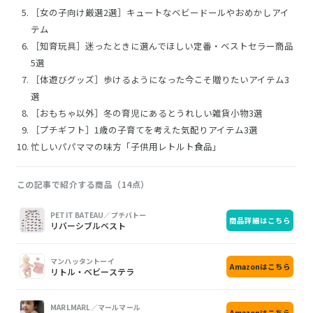
［女の子向け厳選2選］キュートなベビードールやおめかしアイ
テム
［知育玩具］迷ったときに選んでほしい定番・ベストセラー商品
5選
［体遊びグッズ］歩けるようになった今こそ贈りたいアイテム3
選
［おもちゃ以外］冬の育児にあるとうれしい雑貨小物3選
［プチギフト］1歳の子育てを考えた気配りアイテム3選
忙しいパパママの味方「子供用レトルト食品」
この記事で紹介する商品（14点）
画
商
購
PETIT BATEAU／プチバトー
商品詳細はこちら
像
品
入
リバーシブルベスト
マンハッタントーイ
Amazonはこちら
リトル・ベビーステラ
MARLMARL／マールマール
Amazonはこちら