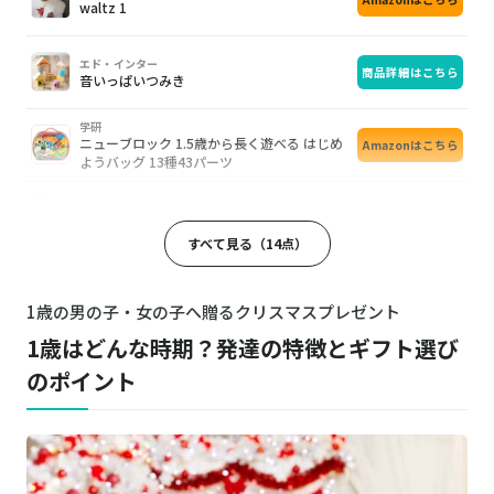
waltz 1
エド・インター
商品詳細はこちら
音いっぱいつみき
学研
ニューブロック 1.5歳から長く遊べる はじめ
Amazonはこちら
ようバッグ 13種43パーツ
パイロットインキ
Amazonはこちら
スイスイおえかき あお
すべて見る（14点）
ピープル
Amazonはこちら
いたずら1歳 やりたい放題 ビッグ版 リアル+
1歳の男の子・女の子へ贈るクリスマスプレゼント
1歳はどんな時期？発達の特徴とギフト選び
ヤトミ
楽天はこちら
折りたたみできるすべり台
のポイント
アイデス
Amazonはこちら
D-bike mini プラス