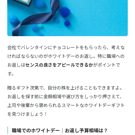
商品詳細はこちら
クアトロえびチーズ
DECOチョコ
商品詳細はこちら
【感謝】ほんの気持ちです
苺が主役
商品詳細はこちら
恋するいちご
会社でバレンタインにチョコレートをもらったら、考えな
ければならないのがホワイトデーのお返し。特に職場への
Dandelion Chocolate／ダンデライオン・チョコレート
商品詳細はこちら
ニブトフィーチョコレート 60g
お返しは
センスの良さをアピールできるか
がポイントで
す。
MACARON ET CHOCOLAT／マカロン エ ショコラ
楽天はこちら
マカロンボーロ MIX S
贈るギフト次第で、自分の株を上げることもできますよ。
お返しを探す前に金額相場や選び方をしっかり押さえて、
La Maison du Chocolat／ラ・メゾン・デュ・ショコラ
商品詳細はこちら
コフレ プランタン 2粒入
上司や後輩から褒められるスマートなホワイトデーギフト
を見つけましょう！
KINEEL／キニール
商品詳細はこちら
ルフル
職場でのホワイトデー｜お返し予算相場は？