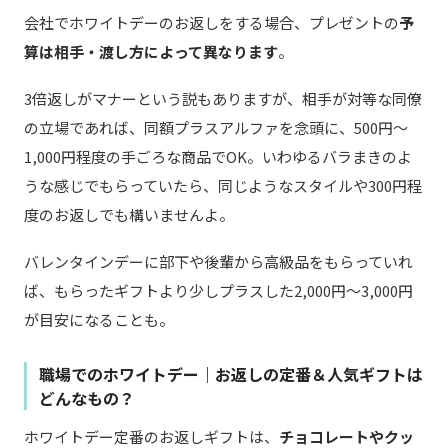
HENRI CHARPENTIER／アンリ・シャルパンティエ
ガトー・キュイ・アソート mini ＜p.m＞ 6種
会社でホワイトデーのお返しをする場合、プレゼントの
予
商品詳細はこちら
6個入
算は相手・渡し方によって異なります
。
Cagi de reves／キャギ ド レーブ
商品詳細はこちら
おさつロシェ6本入り
3倍返しがマナーという説もありますが、相手が対等な同僚
の立場であれば、同額プラスアルファを念頭に、500円〜
AND THE FRIET／アンド ザ フリット
1,000円程度の手ごろな商品でOK。いわゆるバラまきのよ
商品詳細はこちら
MINI 10-PACK GIFT BOX
うな感じでもらっていたら、同じようなスタイルや300円程
DEL'IMMO／デリーモ
度のお返しでも構いませんよ。
商品詳細はこちら
ティグレアソート5個セット
バレンタインデーに部下や後輩から高級品をもらっていれ
cacaosic／カカオシック
商品詳細はこちら
ば、もらったギフトより少しプラスした2,000円〜3,000円
cacaosic pistachio 6個セット
が目安になることも。
FRUITEST／フルーテスト
商品詳細はこちら
シャインマスカット
職場でのホワイトデー｜お返しの定番＆人気ギフトは
どんなもの？
ながら温アイマスク3枚入り
商品詳細はこちら
ホワイトデー定番のお返しギフトは、
チョコレートやクッ