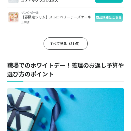
スティックラスク3本入
サンクゼール
【春限定ジャム】ストロベリーチーズケーキ
商品詳細はこちら
130g
BOUL'MICH／ブールミッシュ
商品詳細はこちら
ハート・イン・ハート 4個入
すべて見る（31点）
LA MAREE DE CHAYA／ラ・マーレ・ド・チャヤ
商品詳細はこちら
和紅茶ケーキ3個入
職場でのホワイトデー！義理のお返し予算や
選び方のポイント
R.L waffle cake／エール エル
商品詳細はこちら
コロコロワッフルプレーン味 ミニサイズ
C3／シーキューブ
商品詳細はこちら
サクッチ・ホロッチ 6個入
casaneo／カサネオ
商品詳細はこちら
クレープサンドクッキー
志満秀