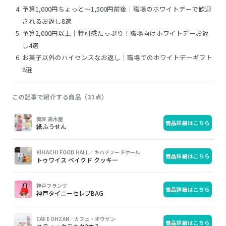
予算1,000円ちょっと～1,500円前後｜職場のホワイトデーで歓迎
されるお返し8選
予算2,000円以上｜特別感たっぷり！職場向けホワイトデーお返
し4選
お菓子以外のハイセンスなお返し｜職場でのホワイトデーギフト
8選
この記事で紹介する商品（31点）
画
商
購
菓匠 高木屋
商品詳細はこちら
像
品
入
紙ふうせん
KIHACHI FOOD HALL／キハチフードホール
商品詳細はこちら
トゥワイス ベイクド クッキー
神戸フランツ
商品詳細はこちら
神戸タイニーセレブBAG
CAFE OHZAN／カフェ・オウザン
商品詳細はこちら