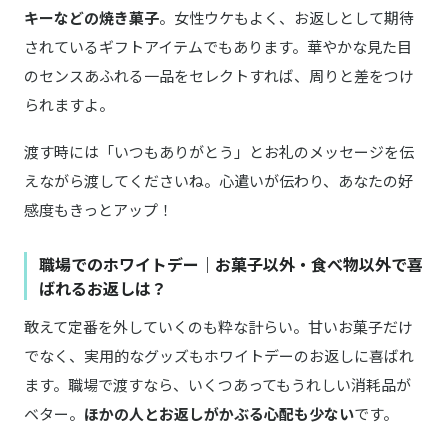
キーなどの焼き菓子
。女性ウケもよく、お返しとして期待
Francfranc／フランフラン
商品詳細はこちら
カドミニョン シェルフィズ
されているギフトアイテムでもあります。華やかな見た目
のセンスあふれる一品をセレクトすれば、周りと差をつけ
CelebiTEA／セレビティー
られますよ。
商品詳細はこちら
No.101 スタンダード＆フルーツ
渡す時には「いつもありがとう」とお礼のメッセージを伝
野菜をMOTTO
商品詳細はこちら
おまかせスープ2個ギフトセット
えながら渡してくださいね。心遣いが伝わり、あなたの好
感度もきっとアップ！
THE BODY SHOP／ザボディショップ
商品詳細はこちら
ハンドクリーム
職場でのホワイトデー｜お菓子以外・食べ物以外で喜
ばれるお返しは？
Komons／コモンズ
商品詳細はこちら
Free as a Bird（Mini）
敢えて定番を外していくのも粋な計らい。甘いお菓子だけ
でなく、実用的なグッズもホワイトデーのお返しに喜ばれ
INIC coffee／イニックコーヒー
商品詳細はこちら
定番コーヒー＆デザートコーヒー プチギフト
ます。職場で渡すなら、いくつあってもうれしい消耗品が
ベター。
ほかの人とお返しがかぶる心配も少ない
です。
ロールケーキタオル
商品詳細はこちら