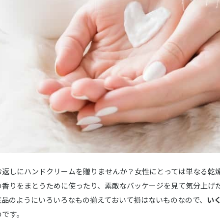
ード エッセンスオブライフ ギフト
シロ
ハンド美容液
スキンケアクリーム
／シャネル
ム マン
クロエ
パフューム ハンドクリーム
お返しにハンドクリームを贈りませんか？女性にとっては単なる乾
 Maison／スウィーツメゾン
の香りをまとうために使ったり、素敵なパッケージを見て気分上げ
チョコシリーズフルーティホイップ＆ネイルクリーム
粧品のようにいろいろなもの揃えておいて損はないものなので、
い
のです。
 Maison／スイーツメゾン