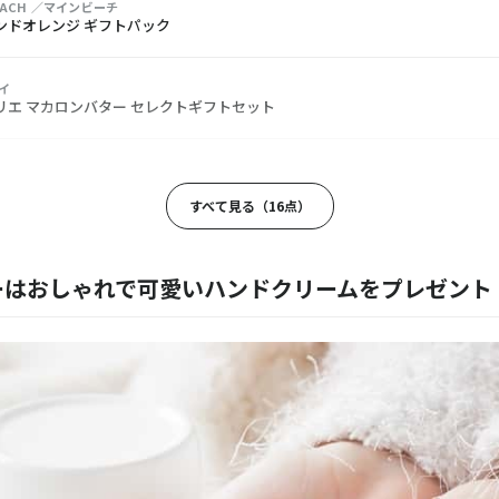
BEACH ／マインビーチ
ンドオレンジ ギフトパック
イ
リエ マカロンバター セレクトギフトセット
TANE／ロクシタン
 ハンドクリームギフトコレクション Thank you!
すべて見る（16点）
TUART／ジルスチュアート
ュアート ハンドクリーム ホワイトフローラル
ーはおしゃれで可愛いハンドクリームをプレゼント
サボン
リーム（30mL）ムスク
&WEB／マークスアンドウェブ
ハンドクリーム
／ヴェレダ