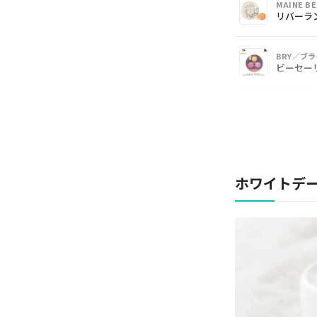
MAINE 
リバーラ
BRY／ブラ
ビーセー
L’OCCI
ロクシタン
JILL S
ジルスチ
ホワイトデ
SABON／
ハンドク
MARKS
ハーバル
WELEDA