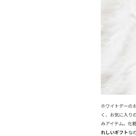
スキンフ
SHIRO／
サボン 
ベルビーゾ
ハンド＆
CHANEL
ラ クレー
CHLOE／
クロエ 
ホワイトデーの
Sweets
く、お気に入り
メルティ
みアイテム。化
れしいギフト
な
Sweets