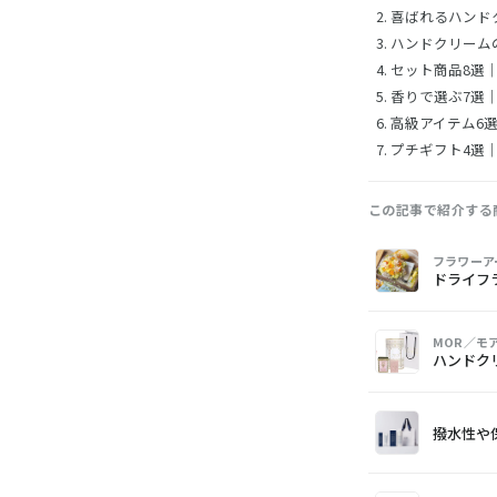
喜ばれるハンド
ハンドクリーム
セット商品8選
香りで選ぶ7選
高級アイテム6
プチギフト4選
この記事で紹介する
画
商
購
フラワーア
像
品
入
ドライフ
MOR／モ
ハンドク
撥水性や