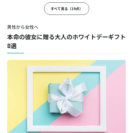
商品詳細はこちら
個室スパ＆エステチケット
すべて見る（19点）
GODIVA／ゴディバ
商品詳細はこちら
サブレショコラ 桜（5個入）
男性から女性へ
本命の彼女に贈る大人のホワイトデーギフト
LADUREE／ラデュレ
コフレ・アンタンポレルヴェール マカロン
商品詳細はこちら
8選
12個入り
INIC MARKET／イニックマーケット
商品詳細はこちら
ナイトアロマ 3本入り
DIOR／ディオール
商品詳細はこちら
ディオール アディクト リップ グロウ
ROYCE'／ロイズ
商品詳細はこちら
ポテトチップチョコレート
Moncher／モンシェール
商品詳細はこちら
堂島プティロール