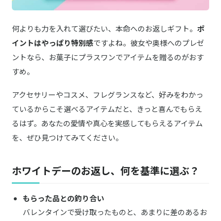
Iomante／イオマンテ
商品詳細はこちら
horo酔プリン
何よりも力を入れて選びたい、本命へのお返しギフト。
ポ
TANGLE TEEZER／タングルティーザー
イントはやっぱり特別感
ですよね。彼女や奥様へのプレゼ
商品詳細はこちら
コンパクトスタイラー
ントなら、お菓子にプラスワンでアイテムを贈るのがおす
すめ。
Je suis...／ジュスイ
商品詳細はこちら
ショコラソープ Gift Box
アクセサリーやコスメ、フレグランスなど、好みをわかっ
LeTAO／ルタオ
ているからこそ選べるアイテムだと、きっと喜んでもらえ
商品詳細はこちら
フレーズドゥーブル 北海道苺
るはず。あなたの愛情や真心を実感してもらえるアイテム
tetta／テッタ
を、ぜひ見つけてみてください。
商品詳細はこちら
2021 Chardonnay Origine
ホワイトデーのお返し、何を基準に選ぶ？
FLOWERiUM®／フラワリウム
商品詳細はこちら
【名入れギフト】toilette
もらった品との釣り合い
BRUNO／ブルーノ
商品詳細はこちら
超音波アロマ加湿器POT MIST グレージュ
バレンタインで受け取ったものと、あまりに差のあるお