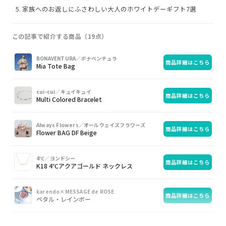
家族へのお返しにふさわしい大人のホワイトデーギフト7選
この記事で紹介する商品（19点）
画
商
購
BONAVENTURA／ボナベンチュラ
商品詳細はこちら
像
品
入
Mia Tote Bag
cui-cui／キュイキュイ
商品詳細はこちら
Multi Colored Bracelet
Always Flowers／オールウェイズフラワーズ
商品詳細はこちら
Flower BAG DF Beige
4℃／ヨンドシー
商品詳細はこちら
K18 4℃アクアゴールド ネックレス
karendo×MESSAGE de ROSE
商品詳細はこちら
ペタル・レインボー
SOW EXPERIENCE／ソウ・エクスペリエンス