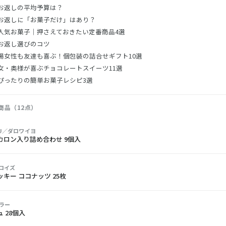
お返しの平均予算は？
お返しに「お菓子だけ」はあり？
人気お菓子｜押さえておきたい定番商品4選
お返し選びのコツ
場女性も友達も喜ぶ！個包装の詰合せギフト10選
女・奥様が喜ぶチョコレートスイーツ11選
ぴったりの簡単お菓子レシピ3選
商品（12点）
AU／ダロワイヨ
カロン入り詰め合わせ 9個入
／ロイズ
キー ココナッツ 25枚
ラー
 28個入