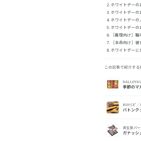
ホワイトデーの
ホワイトデーの
ホワイトデーの
ホワイトデーの
［義理向け］職
［本命向け］彼
ホワイトデーに
この記事で紹介する
画
商
購
DALLOY
像
品
入
季節のマ
ROYCE'
バトンクッ
資生堂パー
ガナッシュ