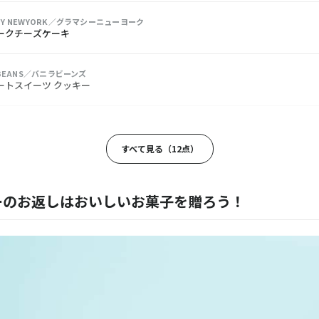
CY NEWYORK／グラマシーニューヨーク
ークチーズケーキ
A BEANS／バニラビーンズ
ートスイーツ クッキー
bio nature／ショウダイ ビオ ナチュール
ペタル
すべて見る（12点）
.Clair／モンサンクレール
リーヌショコラ
ーのお返しはおいしいお菓子を贈ろう！
 la Pomme／リュ・ドラ・ポム
ギモーヴ ビター・ミルク 2本セット
LLE FRANCE／ラ･ヴィエイユ･フランス
コンフィチュール詰合せ オレンジマムラード