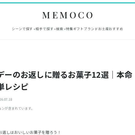
MEMOCO
シーンで探す
相手で探す
検索
特集
ギフト
ブランド
お土産
おすすめ
デーのお返しに贈るお菓子12選｜本命
単レシピ
6.07.18
ョンが含まれています。
お返しはおいしいお菓子を贈ろう！