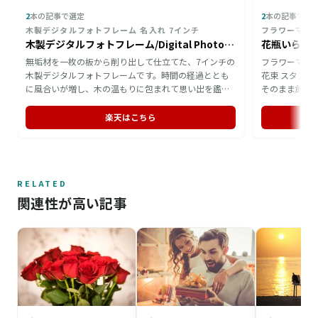
2
本の記事で選定
2
本の記事で選
木製デジタルフォトフレーム 名入れ 7インチ
フラワーマー
木製デジタルフォトフレーム/Digital PhotoFrame 7inch
無垢材を一枚の板から削り出して仕立てた、7インチの
フラワーマー
木製デジタルフォトフレームです。時間の経過ととも
花束 スタン
に風合いが増し、木の温もりに包まれて思い出を鑑賞
そのまま飾れ
できます。縦置き・横置き・壁掛けに対応し、ウォー
コゼリー入り
ルナットとメープルから選択可能。表面に名前やメッ
時間を割きに
楽天はこちら
セージを彫り込めるため、特別な日の贈り物に向いて
ラフルや和風
います。
で、贈る相手
RELATED
関連性が高い記事