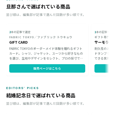
旦那さんで選ばれている商品
並び順は、編集部が記事で選んだ回数が多い順です。
2
本の記事で選定
1
本の記事で選
FABRIC TOKYO／ファブリック トウキョウ
ギフト専門店 
GIFT CARD
サーモラウ
FABRIC TOKYOのオーダーメイド体験を贈れるギフト
耐久性のある
カード。シャツ、ジャケット、スーツから好きなもの
ドタンブラー
を選び、生地やデザインをセレクト、プロの採寸で理
できる実用品
想の1着に仕上げます。サイズを登録すればWEBでも店
インが魅力で
舗でも注文でき、身体にフィットするビジネスウェア
す。お名前を
販売ページはこちら
は仕事の効率も高めてくれます。奥さまの見立てと旦
スマスに。お
那さまのお好みで一緒に選ぶ楽しさも贈れる一枚で
さわしい一品
す。
EDITORS' PICKS
結婚記念日で選ばれている商品
並び順は、編集部が記事で選んだ回数が多い順です。