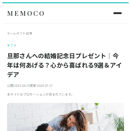
MEMOCO
ホーム
›
ギフト
›
記事
ギフト
旦那さんへの結婚記念日プレゼント｜今
年は何あげる？心から喜ばれる9選＆アイ
デア
公開 2025.04.25
更新 2026.07.17
本サイトはプロモーションが含まれています。