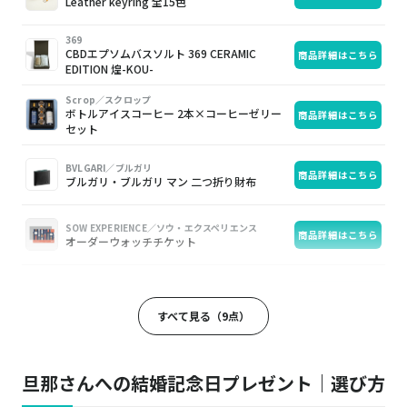
像
品
入
Leather keyring 全15色
369
CBDエプソムバスソルト 369 CERAMIC
商品詳細はこちら
EDITION 煌-KOU-
Scrop／スクロップ
ボトルアイスコーヒー 2本×コーヒーゼリー
商品詳細はこちら
セット
BVLGARI／ブルガリ
商品詳細はこちら
ブルガリ・ブルガリ マン 二つ折り財布
SOW EXPERIENCE／ソウ・エクスペリエンス
商品詳細はこちら
オーダーウォッチチケット
NIPLUX／ニップラックス
商品詳細はこちら
頭皮＆フェイスケア
すべて見る（9点）
Daniel Wellington／ダニエルウェリントン
商品詳細はこちら
Elan Bracelet Silver
旦那さんへの結婚記念日プレゼント｜選び方