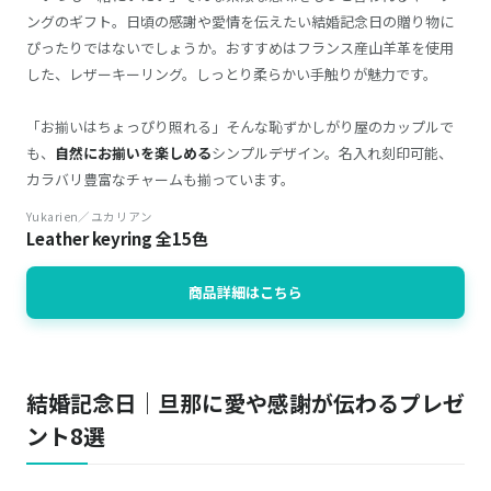
ングのギフト。日頃の感謝や愛情を伝えたい結婚記念日の贈り物に
ぴったりではないでしょうか。おすすめはフランス産山羊革を使用
した、レザーキーリング。しっとり柔らかい手触りが魅力です。
「お揃いはちょっぴり照れる」そんな恥ずかしがり屋のカップルで
も、
自然にお揃いを楽しめる
シンプルデザイン。名入れ刻印可能、
カラバリ豊富なチャームも揃っています。
Yukarien／ユカリアン
Leather keyring 全15色
商品詳細はこちら
結婚記念日｜旦那に愛や感謝が伝わるプレゼ
ント8選