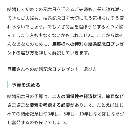
LeTAO／ルタオ
商品詳細はこちら
アミューズ3種セット
結婚して初めての記念日を迎えるご夫婦も、長年連れ添っ
てきたご夫婦も、結婚記念日を大切に思う気持ちはそう変
PARKER／パーカー TANP／タンプ FAB.IT／ファブイット
商品詳細はこちら
ボールペン＆ソックス セット
わらないでしょう。でもいざ商品を選ぼうとするとつい悩
んでしまう方も少なくないかもしれません。ここからはそ
んなあなたのために、
旦那様への特別な結婚記念日プレゼ
ントの選び方
を詳しく解説していきます。
旦那さんへの結婚記念日プレゼント｜選び方
予算を決める
結婚記念日の予算は、
二人の関係性や経済状況、節目など
さまざまな要素を考慮する必要
があります。たとえばはじ
めての結婚記念日や3年目、5年目、10年目など節目なら少
し奮発するのも良いでしょう。