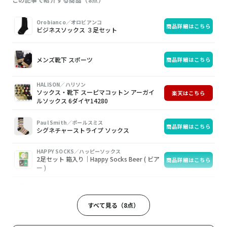
画
商
購
Orobianco／オロビアンコ
商品詳細はこちら
像
品
入
ビジネスソックス ３足セット
メンズ靴下 スポーツ
商品詳細はこちら
HALISON／ハリソン
ソックス・靴下 スーピマコットン アーガイ
楽天はこちら
ルソックス 6ダイヤ14280
Paul Smith／ポールスミス
商品詳細はこちら
シグネチャーストライプ ソックス
HAPPY SOCKS／ハッピーソックス
2足セット 箱入り｜Happy Socks Beer ( ビア
商品詳細はこちら
ー )
SHIPS／シップス
商品詳細はこちら
ボトムカラー パネル ソックス
すべて見る（8点）
adidas／アディダス
商品詳細はこちら