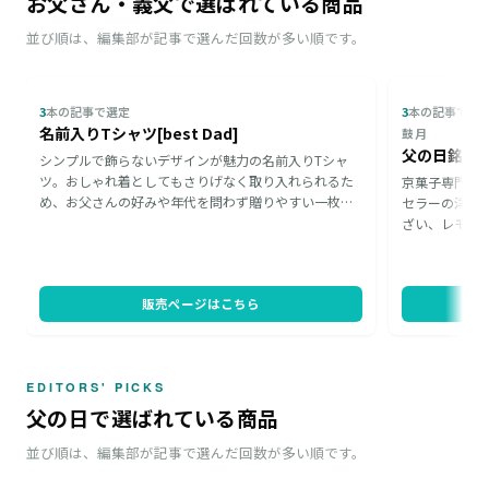
お父さん・義父で選ばれている商品
並び順は、編集部が記事で選んだ回数が多い順です。
3
本の記事で選定
3
本の記事で選
名前入りTシャツ[best Dad]
鼓月
父の日銘菓
シンプルで飾らないデザインが魅力の名前入りTシャ
ツ。おしゃれ着としてもさりげなく取り入れられるた
京菓子専門店
め、お父さんの好みや年代を問わず贈りやすい一枚で
セラーの洋風
す。周囲と一歩差がつくベーシックTシャツを探してい
ざい、レモン
る方にもおすすめ。同型のお母さん向けTシャツもあ
加えた3種の
り、お揃いでさわやかに着こなせるので、夫婦ペアで
の日シーズン
贈るのも素敵です。
め、義理のお
販売ページはこちら
ています。
EDITORS' PICKS
父の日で選ばれている商品
並び順は、編集部が記事で選んだ回数が多い順です。