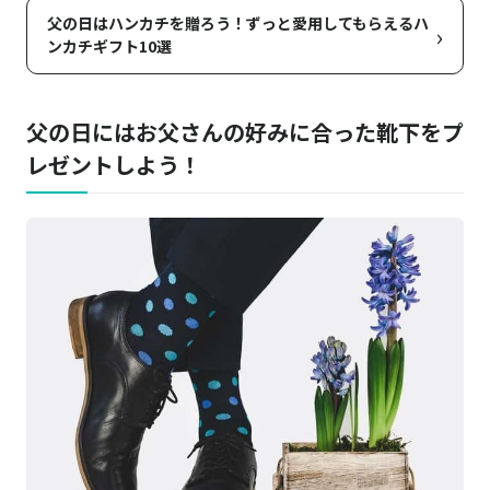
薄手・軽量アンクルソックス3足組
父の日はハンカチを贈ろう！ずっと愛用してもらえるハ
›
ンカチギフト10選
FALKE／ファルケ
楽天はこちら
COOL KICK INVISIBLE 16601
父の日にはお父さんの好みに合った靴下をプ
レゼントしよう！