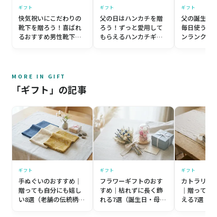
ギフト
ギフト
ギフト
快気祝いにこだわりの
父の誕生日
父の日はハンカチを贈
靴下を贈ろう！喜ばれ
毎日使うも
ろう！ずっと愛用して
るおすすめ男性靴下ギ
ンランク上
もらえるハンカチギフ
フト3選！
すめ5選
ト10選
MORE IN GIFT
「ギフト」の記事
ギフト
ギフト
ギフト
手ぬぐいのおすすめ｜
フラワーギフトのおす
カトラリー
贈っても自分にも嬉し
すめ｜枯れずに長く飾
｜贈っても
い8選（老舗の伝統柄か
れる7選（誕生日・母の
える7選（
ら個性派まで）【プレ
日・記念日）【プレゼ
築祝い・誕