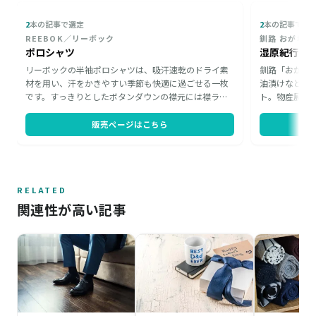
2
本の記事で選定
2
本の記事で選
REEBOK／リーボック
釧路 おが和
ポロシャツ
湿原紀行9つ
リーボックの半袖ポロシャツは、吸汗速乾のドライ素
釧路「おが和
材を用い、汗をかきやすい季節も快適に過ごせる一枚
油漬けなど9
です。すっきりとしたボタンダウンの襟元には襟ライ
ト。物産展で
ンとワンポイントロゴをあしらい、無地ながら上品な
いが揃います
印象に。ゴルフウェアからオフィスカジュアルまで幅
よく、父の日
販売ページはこちら
広く着まわせ、M～3Lまで揃うユニセックス仕様なの
くり語らうひ
で、着る人を選ばず贈り物としても喜ばれます。
す。
RELATED
関連性が高い記事