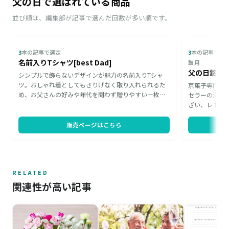
父の日で選ばれている商品
並び順は、編集部が記事で選んだ回数が多い順です。
3
本の記事で選定
3
本の記事で選
名前入りTシャツ[best Dad]
鼓月
父の日銘菓
シンプルで飾らないデザインが魅力の名前入りTシャ
ツ。おしゃれ着としてもさりげなく取り入れられるた
京菓子専門店
め、お父さんの好みや年代を問わず贈りやすい一枚で
セラーの洋風
す。周囲と一歩差がつくベーシックTシャツを探してい
ざい、レモン
る方にもおすすめ。同型のお母さん向けTシャツもあ
加えた3種の
り、お揃いでさわやかに着こなせるので、夫婦ペアで
の日シーズン
販売ページはこちら
贈るのも素敵です。
め、義理のお
ています。
RELATED
関連性が高い記事