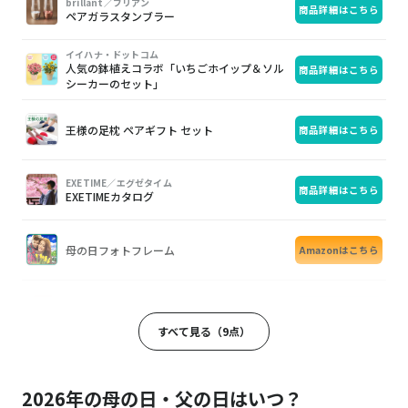
brillant／ブリアン
商品詳細はこちら
像
品
入
ペアガラスタンブラー
イイハナ・ドットコム
人気の鉢植えコラボ「いちごホイップ＆ソル
商品詳細はこちら
シーカーのセット」
王様の足枕 ペアギフト セット
商品詳細はこちら
EXETIME／エグゼタイム
商品詳細はこちら
EXETIMEカタログ
母の日フォトフレーム
Amazonはこちら
KINEEL
商品詳細はこちら
ルフル 20個入（バニラ・抹茶）
すべて見る（9点）
【母の日:日比谷花壇×ゴディバ】華やかなア
商品詳細はこちら
レンジメントとGODIVA苺クッキーセット
2026年の母の日・父の日はいつ？