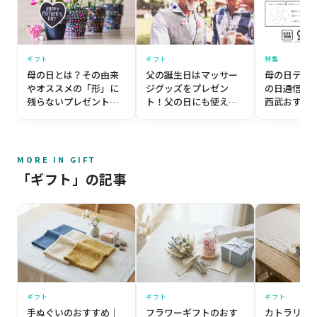
ギフト
ギフト
特集
父の誕生日はマッサー
母の日とは？その由来
母の日テス
ジグッズをプレゼン
やオススメの「形」に
の日通信簿”
ト！父の日にも使える
残らないプレゼントを
西武おすす
おすすめ5選
紹介！
フトも紹介
MORE IN GIFT
「ギフト」の記事
ギフト
ギフト
ギフト
手ぬぐいのおすすめ｜
フラワーギフトのおす
カトラリー