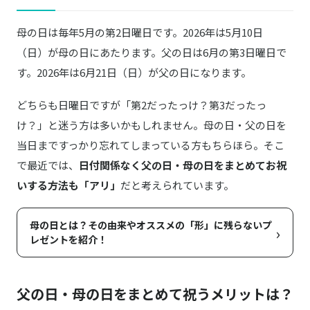
ギフト パティスリー銀座千疋屋 銀座フルー
Amazonはこちら
ツクーヘンA (8個入)
母の日は毎年5月の第2日曜日です。2026年は5月10日
（日）が母の日にあたります。父の日は6月の第3日曜日で
GODIVA
商品詳細はこちら
ハート オブ ゴールド コレクション（9粒入）
す。2026年は6月21日（日）が父の日になります。
どちらも日曜日ですが「第2だったっけ？第3だったっ
け？」と迷う方は多いかもしれません。母の日・父の日を
当日まですっかり忘れてしまっている方もちらほら。そこ
で最近では、
日付関係なく父の日・母の日をまとめてお祝
いする方法も「アリ」
だと考えられています。
母の日とは？その由来やオススメの「形」に残らないプ
›
レゼントを紹介！
父の日・母の日をまとめて祝うメリットは？