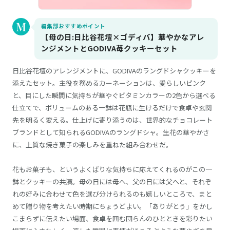
編集部おすすめポイント
【母の日:日比谷花壇×ゴディバ】華やかなアレ
ンジメントとGODIVA苺クッキーセット
日比谷花壇のアレンジメントに、GODIVAのラングドシャクッキーを
添えたセット。主役を務めるカーネーションは、愛らしいピンク
と、目にした瞬間に気持ちが華やぐビタミンカラーの2色から選べる
仕立てで、ボリュームのある一鉢は花瓶に生けるだけで食卓や玄関
先を明るく変える。仕上げに寄り添うのは、世界的なチョコレート
ブランドとして知られるGODIVAのラングドシャ。生花の華やかさ
に、上質な焼き菓子の楽しみを重ねた組み合わせだ。
花もお菓子も、というよくばりな気持ちに応えてくれるのがこの一
鉢とクッキーの共演。母の日には母へ、父の日には父へと、それぞ
れの好みに合わせて色を選び分けられるのも嬉しいところで、まと
めて贈り物を考えたい時期にちょうどよい。「ありがとう」をかし
こまらずに伝えたい場面、食卓を囲む団らんのひとときを彩りたい