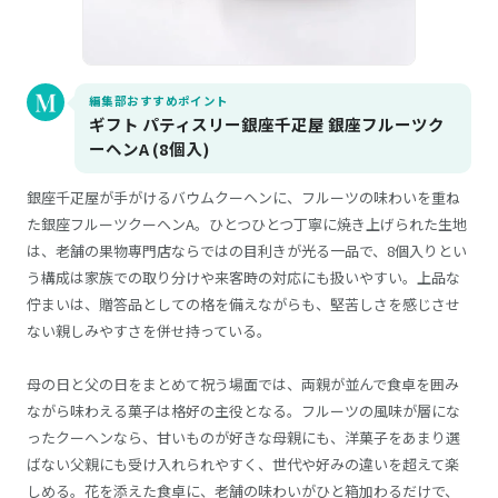
編集部おすすめポイント
ギフト パティスリー銀座千疋屋 銀座フルーツク
ーヘンA (8個入)
銀座千疋屋が手がけるバウムクーヘンに、フルーツの味わいを重ね
た銀座フルーツクーヘンA。ひとつひとつ丁寧に焼き上げられた生地
は、老舗の果物専門店ならではの目利きが光る一品で、8個入りとい
う構成は家族での取り分けや来客時の対応にも扱いやすい。上品な
佇まいは、贈答品としての格を備えながらも、堅苦しさを感じさせ
ない親しみやすさを併せ持っている。
母の日と父の日をまとめて祝う場面では、両親が並んで食卓を囲み
ながら味わえる菓子は格好の主役となる。フルーツの風味が層にな
ったクーヘンなら、甘いものが好きな母親にも、洋菓子をあまり選
ばない父親にも受け入れられやすく、世代や好みの違いを超えて楽
しめる。花を添えた食卓に、老舗の味わいがひと箱加わるだけで、