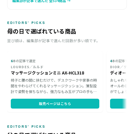
編集部が記事で選んだ 全534商品 →
EDITORS' PICKS
母の日で選ばれている商品
並び順は、編集部が記事で選んだ回数が多い順です。
6
本の記事で選定
4
本の記事で選
LOURDES／ルルド
DIOR／ディ
マッサージクッションミニ AX-HCL318
ディオール 
椅子と腰の間に挟むだけで、デスクワークや家事の時
おしゃれや美
間をやわらげてくれるマッサージクッション。薄型設
オールの名品マ
計で姿勢を保ちながら、強力なもみ玉がプロの手もみ
がでしょうか
感覚の心地よさを届けます。仕事や家事のあとはソフ
は手に入らな
ァーでくつろぎのお供に。大型チェアがなくても家中
カーネーショ
販売ページはこちら
の椅子が癒しの場所になる、忙しいお母さんへの贈り
トが母の日を
物にふさわしい一品です。
しくしてくれ
EDITORS' PICKS