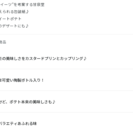
スイーツ”を考案する甘泉堂
えられる包装紙♪
イートポテト
のデザートにも♪
商品
モの美味しさをカスタードプリンとカップリング♪
は可愛い陶製ボトル入り！
けど、ポテト本来の美味しさも♪
バラエティあふれる味