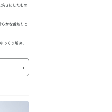
し焼きにしたもの
滑らかな舌触りと
どゆっくり解凍、
›