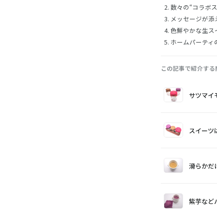
数々の“コラボ
メッセージが添
色鮮やかな生ス
ホームパーティ
この記事で紹介する
画
商
購
サツマイ
像
品
入
スイーツ
滑らかだ
紫芋など