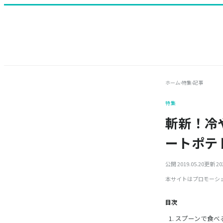
ホーム
›
特集
›
記事
特集
斬新！冷
ートポテ
公開 2019.05.20
更新 202
本サイトはプロモーシ
目次
スプーンで食べ