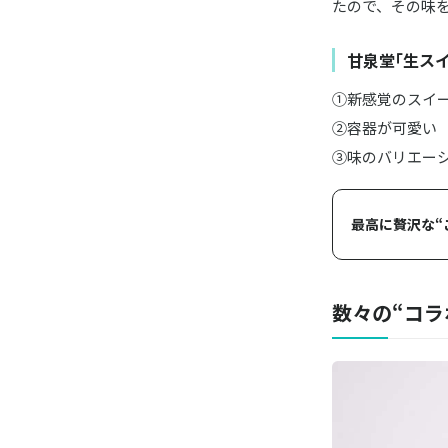
たので、その味
甘泉堂｢生ス
①新感覚のスイ
②容器が可愛い
③味のバリエー
最高に贅沢な“
数々の“コラ