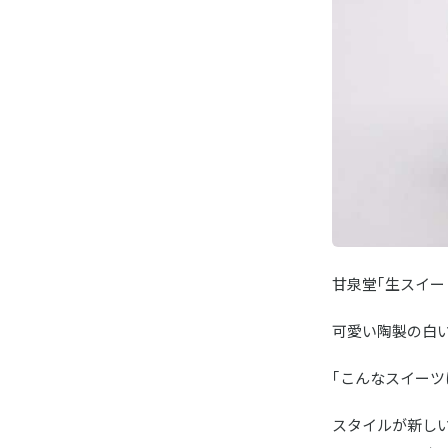
甘泉堂｢生スイ
可愛い陶製の白
｢こんなスイー
スタイルが新し