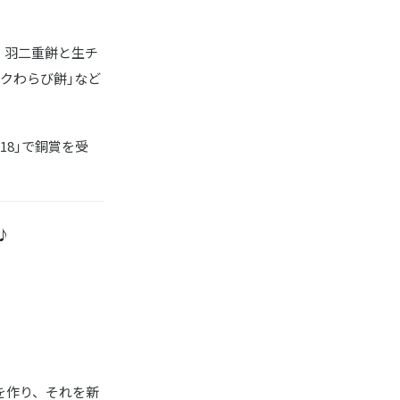
。羽二重餅と生チ
クわらび餅｣など
18｣で銅賞を受
♪
を作り、それを新