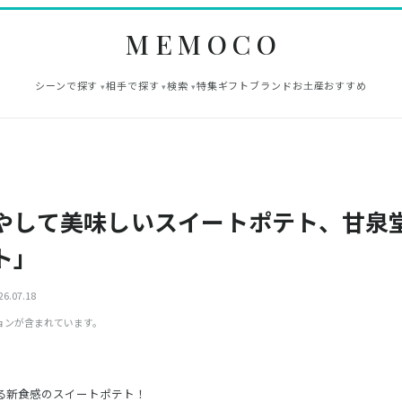
MEMOCO
シーンで探す
相手で探す
検索
特集
ギフト
ブランド
お土産
おすすめ
やして美味しいスイートポテト、甘泉
ト｣
6.07.18
ョンが含まれています。
る新食感のスイートポテト！