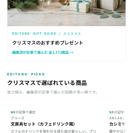
EDITORS' GIFT GUIDE ／ クリスマス
クリスマスのおすすめプレゼント
編集部が記事で選んだ 全1,172商品 →
EDITORS' PICKS
クリスマスで選ばれている商品
並び順は、編集部が記事で選んだ回数が多い順です。
6
本の記事で選定
5
本の記事で選
プリーズ
ARCADIA
文房具セット（カフェドリンク風）
カシミヤ 1
カフェのドリンクを思わせる見た目が愛らしい、プリ
軽やかな着け心