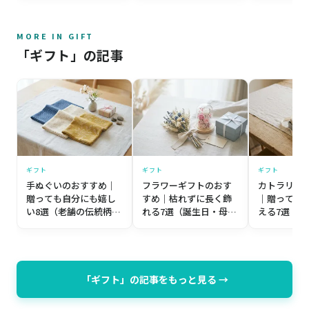
MORE IN GIFT
「ギフト」の記事
ギフト
ギフト
ギフト
手ぬぐいのおすすめ｜
フラワーギフトのおす
カトラリー
贈っても自分にも嬉し
すめ｜枯れずに長く飾
｜贈っても
い8選（老舗の伝統柄か
れる7選（誕生日・母の
える7選（
ら個性派まで）【プレ
日・記念日）【プレゼ
築祝い・誕
ゼント目線】
ント目線】
レゼント目
「ギフト」の記事をもっと見る →