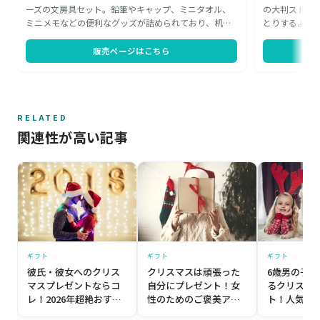
ーズの文房具セット。鉛筆やキャップ、ミニタオル、
の大判ストー
ミニメモなどの便利なグッズが詰められており、机に
とりするよう
置いておくだけで気分が華やぎそうです。ガーリーな
掛けにも使え
デザインは女の子への贈り物にぴったり。可愛くラッ
ートに変化も
販売ページはこちら
ピング済みのため、届いたらすぐに渡せるのも嬉しい
ョンから、贈
ポイントです。
にふさわしい
RELATED
関連性が高い記事
ギフト
ギフト
ギフト
彼氏・彼女へのクリス
クリスマスは頑張った
6歳男の子
マスプレゼントならコ
自分にプレゼント！女
るクリスマ
レ！2026年超絶おすす
性のためのご褒美アイ
ト！人気アイ
めアイテム10選
テム12選