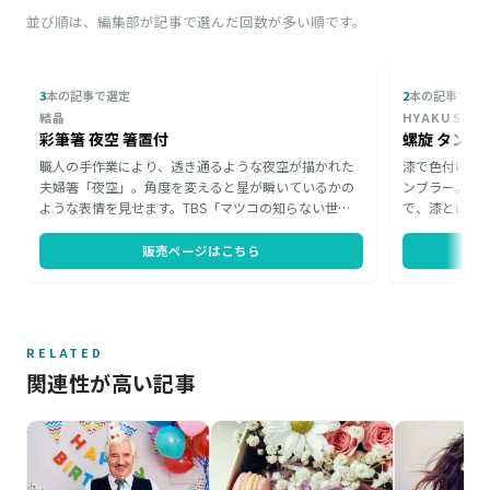
並び順は、編集部が記事で選んだ回数が多い順です。
3
本の記事で選定
2
本の記事で選
結晶
HYAKUSHI
彩筆箸 夜空 箸置付
螺旋 タンブ
職人の手作業により、透き通るような夜空が描かれた
漆で色付けし
夫婦箸「夜空」。角度を変えると星が瞬いているかの
ンブラー。幾
ような表情を見せます。TBS「マツコの知らない世
で、漆とは思
界」でも紹介された話題の一品で、箸置きも付いたペ
な温かい色合
ア仕様。定番の夫婦箸に驚きを添えたい方への贈り物
なため、普段
販売ページはこちら
としておすすめです。
向く理由。晩
に寄り添う一
RELATED
関連性が高い記事