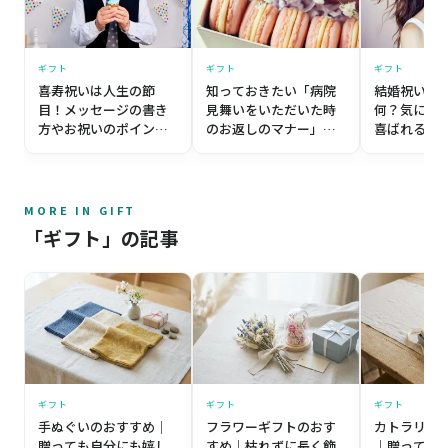
ギフト
ギフト
ギフト
喜寿祝いは人生の節
知っておきたい「病院
結婚祝いの
目！メッセージの書き
見舞いをいただいた時
何？気にな
方やお祝いのポイント
のお返しのマナー」と
喜ばれるお
を紹介
は？
ントを紹介
MORE IN GIFT
「ギフト」の記事
ギフト
ギフト
ギフト
手ぬぐいのおすすめ｜
フラワーギフトのおす
カトラリー
贈っても自分にも嬉し
すめ｜枯れずに長く飾
｜贈っても