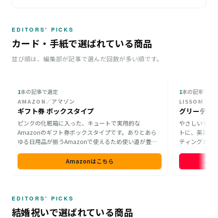
EDITORS' PICKS
カード・手紙で選ばれている商品
並び順は、編集部が記事で選んだ回数が多い順です。
1
本の記事で選定
1
本の記事で選
AMAZON／アマゾン
LISSOM D
ギフト券 ボックスタイプ
グリーティ
ピンクの化粧箱に入った、キュートで実用的な
やさしいタッ
Amazonのギフト券ボックスタイプです。ありとあら
トに、英語の
ゆる日用品が揃うAmazonで使えるため使い道が豊富
ティングカー
にあります。母の日に、欲しいと思いながら我慢して
ンタインデー
いたコスメやスイーツ、家電などを手に入れてもらう
セージを書く
Amazonはこちら
ための贈り物として適しています。
して届けられ
のワクワク感
EDITORS' PICKS
結婚祝いで選ばれている商品