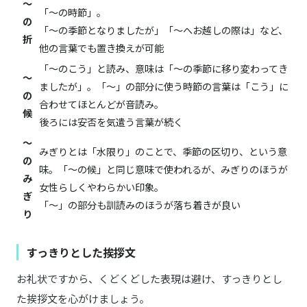
～
「～の時節」。
の
「～の季節となりましたが」「～へお越しの際は」など、
折
他の言葉でも置き換えが可能
「～のこう」と読み、意味は「～の季節に移り変わってき
～
ましたが」。「～」の部分に使う時節の言葉は「こう」に
の
合わせてほとんどが音読み。
候
後ろには安否を気遣う言葉が続く
～
みぎりとは「水限り」のことで、季節の区切り、という意
の
味。「～の候」と同じ意味で使われるが、みぎりのほうが
み
女性らしくやわらかい印象。
ぎ
「～」の部分も訓読みのほうが落ち着きが良い
り
すっきりとした挨拶文
お礼状ですから、くどくどした表現は避け、すっきりとし
た挨拶文を心がけましょう。