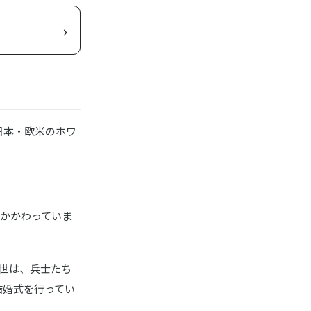
›
日本・欧米のホワ
くかかわっていま
世は、兵士たち
結婚式を行ってい