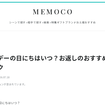
MEMOCO
シーンで探す
相手で探す
検索
特集
ギフト
ブランド
お土産
おすすめ
デーの日にちはいつ？お返しのおすす
ク
6.07.18
ョンが含まれています。
日にちはいつ？