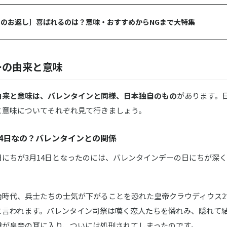
のお返し］喜ばれるのは？意味・おすすめからNGまで大特集
ーの由来と意味
由来と意味は、バレンタインと同様、日本独自のもの
があります。
と意味についてそれぞれ見て行きましょう。
14日なの？バレンタインとの関係
日にちが3月14日となったのには、バレンタインデーの日にちが深
治時代、兵士たちの士気が下がることを恐れた皇帝クラウディウス2
と言われます。バレンタイン司祭は嘆く恋人たちを憐れみ、隠れて
噂が皇帝の耳に入り、ついには処刑されてしまったのです。