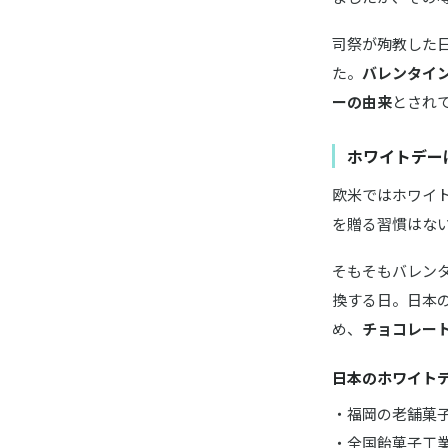
司祭が殉教した
た。
バレンタイ
ーの由来
とされ
ホワイトデー
欧米ではホワイ
を贈る習慣はな
そもそもバレン
換する日。日本
め、
チョコレー
日本のホワイト
・福岡の老舗菓
・全国飴菓子工