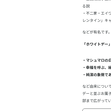
る説
・不二家・エイ
レンタイン」キ
などが有名です
「ホワイトデー
・マシュマロの
・幸福を呼ぶ、
・純潔の象徴で
など由来につい
デーと並ぶお菓
部まで広がって