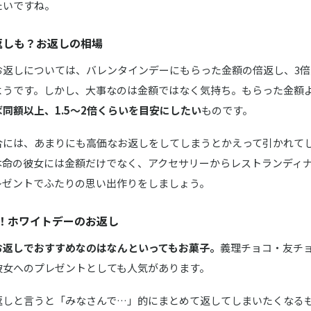
たいですね。
返しも？お返しの相場
お返しについては、バレンタインデーにもらった金額の倍返し、3
ようです。しかし、大事なのは金額ではなく気持ち。もらった金額よ
同額以上、1.5～2倍くらいを目安にしたい
ものです。
合には、あまりにも高価なお返しをしてしまうとかえって引かれて
本命の彼女には金額だけでなく、アクセサリーからレストランディ
レゼントでふたりの思い出作りをしましょう。
！ホワイトデーのお返し
お返しでおすすめなのはなんといってもお菓子。
義理チョコ・友チ
彼女へのプレゼントとしても人気があります。
返しと言うと「みなさんで…」的にまとめて返してしまいたくなる