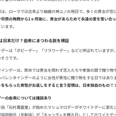
日は、ローマでは古来より結婚の神ユノの祝日で、多くの男女が恋
ン司祭の殉教から1ヶ月後に、男女があらためて永遠の愛を誓い合
ています。
は日本だけ？由来にまつわる説を検証
トデーは「ポピーデー」「フラワーデー」などと呼ばれていますが
いそうです。
タインデーは、欧米では男女を問わず恋人たちや家族の間で贈り物
のバレンタインデーのように女性が男性に贈り物をする日ではあり
トをもらった男性がお返しをすると言う習慣は、日本独自のもの
で
デーの由来については諸説あり
子店「石村萬盛堂」が始めたマシュマロデーがホワイトデーに変化
業協同組合（全飴協）が「キャンディを贈る日」としてホワイトデ