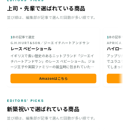
上司・先輩で選ばれている商品
並び順は、編集部が記事で選んだ回数が多い順です。
1
本の記事で選定
1
本の記事で選
G.H.HURT&SON／ジーエイチハートアンドサン
APRICA／
レース ベビーショール
ハイローラッ
イギリスで長い歴史のあるニットブランド「ジーエイ
アップリカの
チハートアンドサン」のレース ベビーショール。ジョ
でユラユラと
ージ王子や英国ファミリーの誕生時に包まれていたこ
てしまったと
とでも知られます。コットン100%で夏は汗を吸収し、
たりオムツ替
冬は防寒対策と1年中使えます。上品で見るからに柔ら
調節をして食
Amazonはこちら
かそうなおくるみは、上司への贈り物にもきっと感動
お金を出し合
してもらえるはずです。
EDITORS' PICKS
新築祝いで選ばれている商品
並び順は、編集部が記事で選んだ回数が多い順です。