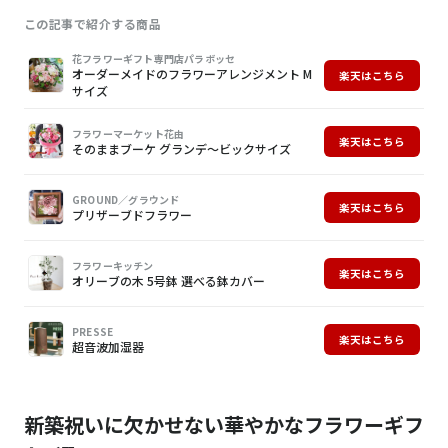
この記事で紹介する商品
画
商
購
花フラワーギフト専門店パラボッセ
オーダーメイドのフラワーアレンジメント M
楽天はこちら
像
品
入
サイズ
フラワーマーケット花由
楽天はこちら
そのままブーケ グランデ～ビックサイズ
GROUND／グラウンド
楽天はこちら
プリザーブドフラワー
フラワーキッチン
楽天はこちら
オリーブの木 5号鉢 選べる鉢カバー
PRESSE
楽天はこちら
超音波加湿器
新築祝いに欠かせない華やかなフラワーギフ