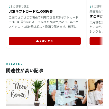
2
本の記事で選定
2
本の記事で選
JCBギフトカード/1,000円券
飛騨高山ファ
すこやかド
全国のさまざまな場所で利用できるJCBギフトカード
です。配送方法によって料金や保証が異なり、ネコポ
実用性を重視
スやクロネコDM便はポスト投函で届きます。確実に相
たいのが、飛
手の手元へ届けたい場合は、手渡しのセキュリティー
シングセレク
パッケージが利用でき、最短翌日での配送に対応して
調味料を使わ
いるため、急ぎの贈り物にも向いています。
感じられます
楽天はこちら
種類を詰め合
贈れるため、
です。
RELATED
関連性が高い記事