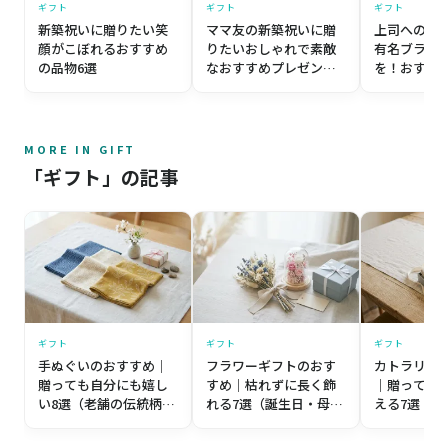
ギフト
ギフト
ギフト
ママ友の新築祝いに贈
上司への出
新築祝いに贈りたい笑
りたいおしゃれで素敵
有名ブラン
顔がこぼれるおすすめ
なおすすめプレゼント7
を！おすす
の品物6選
選
MORE IN GIFT
「ギフト」の記事
ギフト
ギフト
ギフト
手ぬぐいのおすすめ｜
フラワーギフトのおす
カトラリー
贈っても自分にも嬉し
すめ｜枯れずに長く飾
｜贈っても
い8選（老舗の伝統柄か
れる7選（誕生日・母の
える7選（
ら個性派まで）【プレ
日・記念日）【プレゼ
築祝い・誕
ゼント目線】
ント目線】
レゼント目