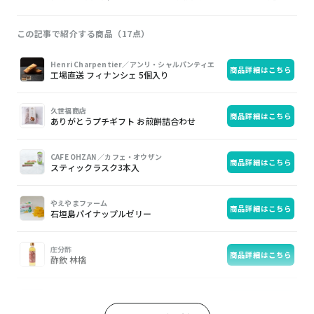
この記事で紹介する商品（17点）
画
商
購
Henri Charpentier／アンリ・シャルパンティエ
商品詳細はこちら
像
品
入
工場直送 フィナンシェ 5個入り
久世福商店
商品詳細はこちら
ありがとうプチギフト お煎餅詰合わせ
CAFE OHZAN ／カフェ・オウザン
商品詳細はこちら
スティックラスク3本入
やえやまファーム
商品詳細はこちら
石垣島パイナップルゼリー
庄分酢
商品詳細はこちら
酢飲 林檎
丸山珈琲
商品詳細はこちら
ドリップバッグ 5個入