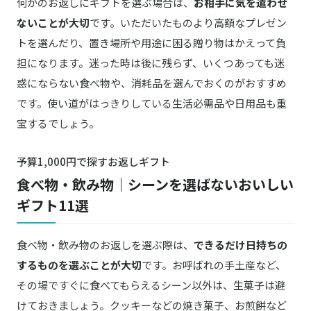
何かのお返しにギフトを選ぶ場合は、
お相手に気を遣わせ
レザーケア トライアルセット
ないことが大切
です。いただいたものより高額なプレゼン
ミドリ
トを選んだり、置き場所や用途に困る贈り物はかえって負
楽天はこちら
P-51 クリップス ネコ柄
担になります。迷った時は後に残らず、いくつあっても迷
惑にならない食べ物や、消耗品を選んでおくのがおすすめ
中川政七商店
楽天はこちら
ごあいさつかや織ふきん
です。使い道がはっきりしている生活必需品や日用品も重
宝するでしょう。
メッセージ刻印付き レザーコードホルダー
商品詳細はこちら
予算1,000円で探すお返しギフト
＋d／プラスディー
食べ物・飲み物｜シーンを選ばないおいしい
Amazonはこちら
cupwomen
ギフト11選
食べ物・飲み物のお返しを選ぶ際は、
できるだけ日持ちの
するものを選ぶことが大切
です。お呼ばれの手土産など、
その場ですぐに食べてもらえるシーン以外は、生菓子は避
けておきましょう。クッキーなどの焼き菓子、お煎餅など