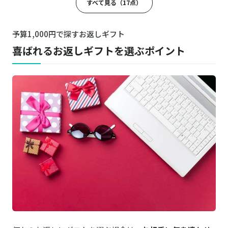
すべて見る（17点）
コペンハーゲン
Amazonはこちら
ダニッシュミニクッキー
予算1,000円で探すお返しギフト
喜ばれるお返しギフトを選ぶポイント
Komons／コモンズ
商品詳細はこちら
Free as a Bird
hibi／ヒビ
楽天はこちら
10MINUTES AROMA
天衣無縫
商品詳細はこちら
イニシャルミニタオル ケース入り
パズルカード ウォーホル Soup Can
商品詳細はこちら
RHODIA／ロディア
商品詳細はこちら
ダブルリングノート A５方眼
コロンブス×東急ハンズ
商品詳細はこちら