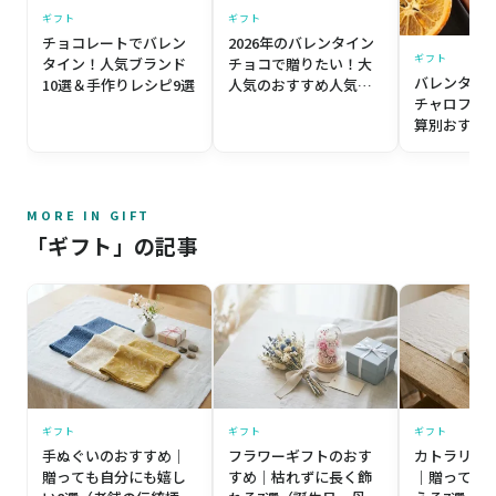
ギフト
ギフト
チョコレートでバレン
2026年のバレンタイン
ギフト
タイン！人気ブランド
チョコで贈りたい！大
バレンタイ
10選＆手作りレシピ9選
人気のおすすめ人気ブ
チャロフを
ランド26選
算別おすす
ート15選
MORE IN GIFT
「ギフト」の記事
ギフト
ギフト
ギフト
手ぬぐいのおすすめ｜
フラワーギフトのおす
カトラリー
贈っても自分にも嬉し
すめ｜枯れずに長く飾
｜贈っても