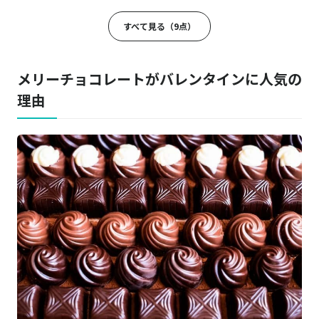
メリーチョコレート ナハトラビュリント
商品詳細はこちら
コンパス（羅針盤）
すべて見る（9点）
メリーチョコレート セゾン ド セツコ
商品詳細はこちら
ショコラの調べ（早春）
メリーチョコレートがバレンタインに人気の
理由
メリーチョコレート 奏-KANADE-
商品詳細はこちら
奏コレクション
メリーチョコレート
商品詳細はこちら
ファンシーチョコレート１２個入