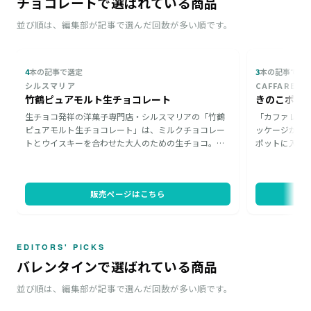
チョコレートで選ばれている商品
並び順は、編集部が記事で選んだ回数が多い順です。
4
本の記事で選定
3
本の記事で選
シルスマリア
CAFFAREL
竹鶴ピュアモルト生チョコレート
きのこポット
生チョコ発祥の洋菓子専門店・シルスマリアの「竹鶴
「カファレル
ピュアモルト生チョコレート」は、ミルクチョコレー
ッケージが自
トとウイスキーを合わせた大人のための生チョコ。リ
ポットに入っ
ッチな口溶けとともにウイスキーの豊かな風味を楽し
で食べやすい
めます。高級感のある木箱のギフトボックスも好評
います。食べ
で、お酒が好きな方や甘いもの好きのお父さんへのギ
アになるデザ
販売ページはこちら
フトにおすすめです。
にぴったりで
EDITORS' PICKS
バレンタインで選ばれている商品
並び順は、編集部が記事で選んだ回数が多い順です。