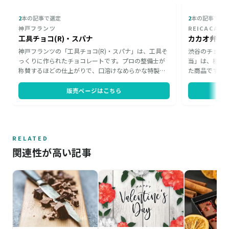
2
本の記事で選定
2
本の記事で選
神戸フランツ
REICACA
工具チョコ(R)・スパナ
カカオ弁当
神戸フランツの「工具チョコ(R)・スパナ」は、工具そ
渋谷のチョコ
っくりに作られたチョコレートです。プロの整備士が
当」は、様々
称賛するほどの仕上がりで、口溶けなめらかな特製チ
た商品です。
ョコレートを使用しており、お味の完成度も高いで
そっくりのボ
す。高級感のある赤いボックスに入っており、車の整
に歓声が上が
販売ページはこちら
備や機械いじりが好きな方へのプレゼントに打ってつ
カカオの苗木
けです。
も届けられま
RELATED
関連性が高い記事