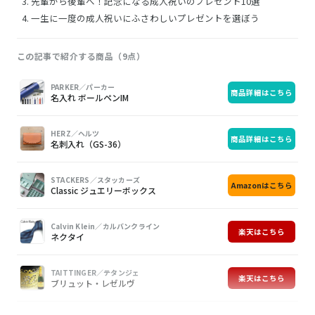
先輩から後輩へ！記念になる成人祝いのプレゼント10選
一生に一度の成人祝いにふさわしいプレゼントを選ぼう
この記事で紹介する商品（9点）
画
商
購
PARKER／パーカー
商品詳細はこちら
像
品
入
名入れ ボールペンIM
HERZ／ヘルツ
商品詳細はこちら
名刺入れ（GS-36）
STACKERS／スタッカーズ
Amazonはこちら
Classic ジュエリーボックス
Calvin Klein／カルバンクライン
楽天はこちら
ネクタイ
TAITTINGER／テタンジェ
楽天はこちら
ブリュット・レゼルヴ