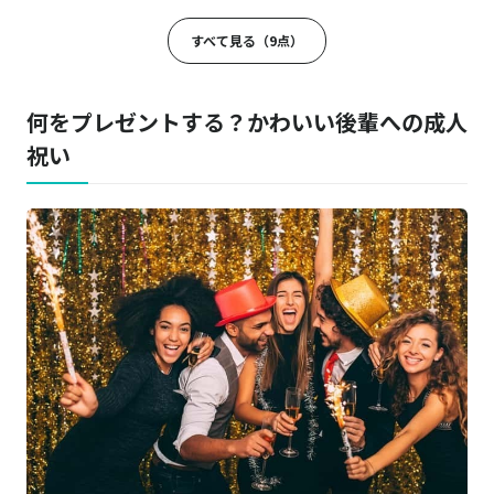
Progress
Amazonはこちら
チタンミラー グラス
すべて見る（9点）
AMOROSA／アモローサ
商品詳細はこちら
グロリアス M
何をプレゼントする？かわいい後輩への成人
祝い
Comtex
Amazonはこちら
腕時計
Sow Experience／ソウ・エクスペリエンス
商品詳細はこちら
総合版カタログBLUE