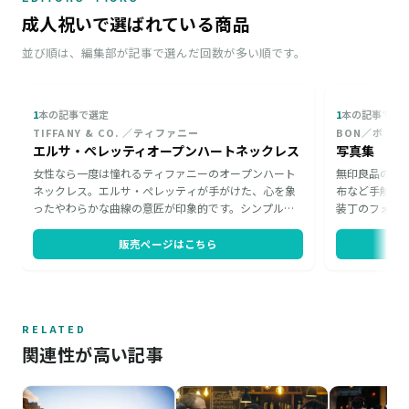
成人祝いで選ばれている商品
並び順は、編集部が記事で選んだ回数が多い順です。
1
本の記事で選定
1
本の記事で選
TIFFANY & CO. ／ティファニー
BON／ボン
エルサ・ぺレッティオープンハートネックレス
写真集
女性なら一度は憧れるティファニーのオープンハート
無印良品のフ
ネックレス。エルサ・ぺレッティが手がけた、心を象
布など手触り
ったやわらかな曲線の意匠が印象的です。シンプルな
装丁のフォト
シルバーのデザインは、大人としてTPOに合わせて装
日の姿や、子
いを選ぶ場面でも使い勝手がよく、どんなシーンにも
れば、何度で
販売ページはこちら
なじみます。これから大人の階段を上っていく彼女
族からのお祝
へ、長く活躍する一本として贈るのに向いています。
RELATED
関連性が高い記事