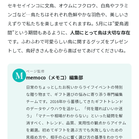
セキセイインコに文鳥、オウムにフクロウ、白鳥やフラミ
ンゴなど…鳥たちはそれぞれ色鮮やかな羽色や、美しいさ
えずりで私たちを楽しませてくれますね。5月には”愛鳥週
間”という期間もあるように、
人間にとって鳥は大切な存在
です。ふわふわで可愛らしい鳥に関するグッズをプレゼン
トして、鳥好きさんを心から喜ばせてあげてくださいね。
ページ監修
memoco（メモコ）編集部
日常のちょっとしたお祝いからライフイベントの特別
な贈り物まで、ギフト選びの悩みに寄り添う専門編集
チームです。2016年から蓄積してきたギフトトレンド
のデータやノウハウを活かし、「何を贈ればいいか迷
う」「マナーや相場がわからない」といった疑問を解
消すべく、トレンド、品質、実用性の観点からアイテム
を厳選。初めてギフトを選ぶ方でも失敗しないための
見極め方や、相手の心に響く選び方の基準をわかりや