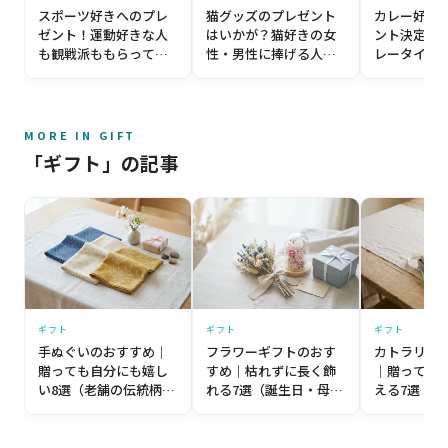
猫グッズのプレゼント
カレー好き
スポーツ好きへのプレ
はいかが？猫好きの女
ント決定版
ゼント！運動好きな人
性・男性に捧げる人気
レータイム
も観戦派ももらって嬉
アイテム16選
10選
しいギフト14選
MORE IN GIFT
「ギフト」の記事
ギフト
ギフト
ギフト
手ぬぐいのおすすめ｜
フラワーギフトのおす
カトラリー
贈っても自分にも嬉し
すめ｜枯れずに長く飾
｜贈っても
い8選（老舗の伝統柄か
れる7選（誕生日・母の
える7選（
ら個性派まで）【プレ
日・記念日）【プレゼ
築祝い・誕
ゼント目線】
ント目線】
レゼント目