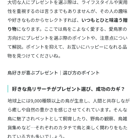
大切な人にプレゼントを選ぶ際は、ライフスタイルや実用
性を重視するのは言うまでもありませんが、その人の趣味
Pecute／ペキュート
Amazonはこちら
鳥用 キャリーバッグ
や好きなものからセレクトすれば、
いつもとひと味違う贈
り物
になります。ここでは鳥をこよなく愛する、愛鳥家の
cui-cui／キュイキュイ
商品詳細はこちら
方向けにプレゼントを選ぶ際のポイントや、注意点につい
鳥の足跡 プレート ピアス | K10YG
て解説。ポイントを抑えて、お互いにハッピーになれる品
物を見つけてくださいね。
鳥好きが喜ぶプレゼント｜選び方のポイント
好きな鳥リサーチがプレゼント選び、成功のカギ？
地球上には9,000種類以上の鳥が生息し、人間と共存しなが
ら癒しや自然の豊かさを感じさせてくれています。そんな
鳥に魅了されペットとして飼育したり、野鳥の観察、鳥雑
貨集めなど…それぞれのカタチで鳥と楽しく関わりをもた
れている方も多いでしょう。