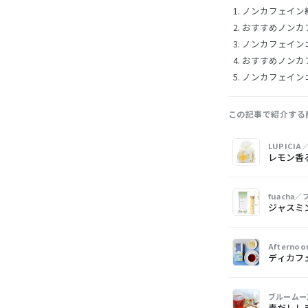
ノンカフェイン
おすすめノンカ
ノンカフェイン
おすすめノンカ
ノンカフェイン
この記事で紹介する
画
商
購
LUPICI
像
品
入
レモン香
fuacha
ジャスミ
Aftern
ディカフ
ブルームー
毒だしし