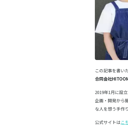
この記事を書い
合同会社HITOOM
2019年1月に
企画・開発から
な人を想う手作
公式サイトは
こ