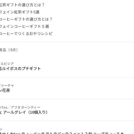
紅茶ギフトの選び方とは？
フェイン紅茶ギフト5選
コーヒーギフトの選び方とは？
フェインコーヒーギフト５選
コーヒーでつくるおやつレシピ
商品（8点）
A／ルピシア
るルイボスのプチギフト
／ファーチャ
ン花茶
oonTea／アフタヌーンティー
ェ アールグレイ（10個入り）
ン
ませんかtea ティーバッグ テトラパック２ｇ×１２包 ハーブティーＴＢ