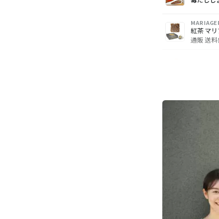
MARIAG
紅茶 マリ
通販 送料
DOUTOR
やさしい
BROWN 
グッドナ
レンジで