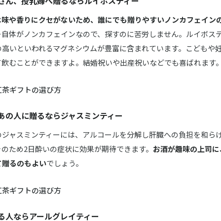
さん、授乳婦へ贈るならルイボスティー
は味や香りにクセがないため、誰にでも贈りやすいノンカフェイン
ー自体がノンカフェインなので、探すのに苦労しません。ルイボス
の高いといわれるマグネシウムが豊富に含まれています。こどもや
て飲むことができますよ。結婚祝いや出産祝いなどでも喜ばれます
紅茶ギフトの選び方
あの人に贈るならジャスミンティー
のジャスミンティーには、アルコールを分解し肝臓への負担を和ら
そのため2日酔いの症状に効果が期待できます。
お酒が趣味の上司に
て贈るのもよい
でしょう。
紅茶ギフトの選び方
る人ならアールグレイティー