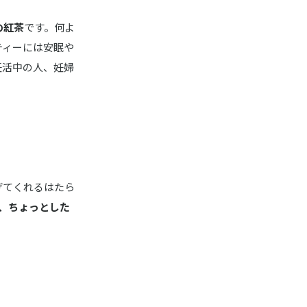
の紅茶
です。何よ
ティーには安眠や
妊活中の人、妊婦
。
げてくれるはたら
、ちょっとした