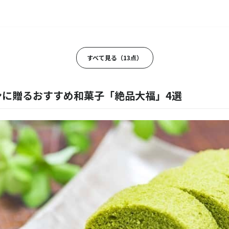
すべて見る（13点）
メルの羊羹
ンに贈るおすすめ和菓子「絶品大福」4選
ラムレーズン7本入
erie CALVA 北鎌倉 門前
コラ
べい 木苺チョコ 3枚入