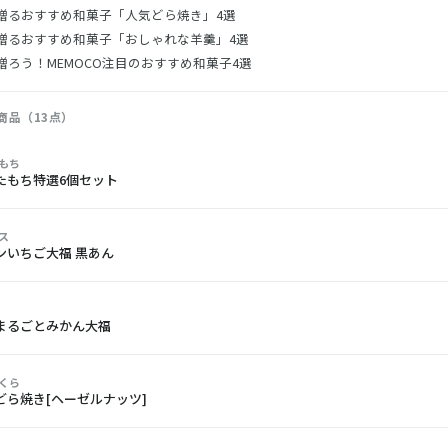
贈るおすすめ和菓子「人気どら焼き」4選
贈るおすすめ和菓子「おしゃれな羊羹」4選
ろう！MEMOCO注目のおすすめ和菓子4選
商品（13点）
もち
たもち特選6個セット
ス
ンいちご大福 黒あん
まるごとみかん大福
くら
どら焼き[ヘーゼルナッツ]