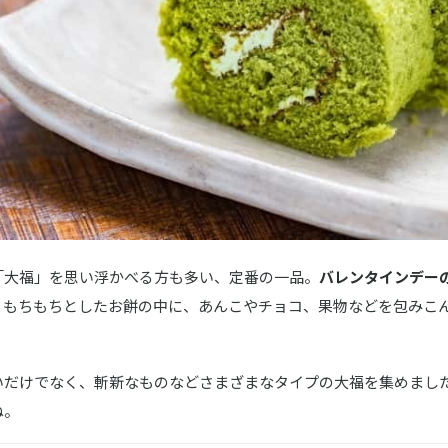
てん
ダンアイスジェラート
茶寮
の生チョコロールケーキ
「大福」を思い浮かべる方も多い、定番の一品。
バレンタインデー
。
もちもちとしたお餅の中に、あんこやチョコ、果物などを包みこ
いだけでなく、斬新なものなどさまざまなタイプの大福を集めまし
ね。