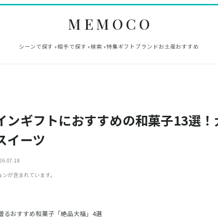
MEMOCO
シーンで探す
相手で探す
検索
特集
ギフト
ブランド
お土産
おすすめ
インギフトにおすすめの和菓子13選！
スイーツ
6.07.18
ョンが含まれています。
贈るおすすめ和菓子「絶品大福」4選