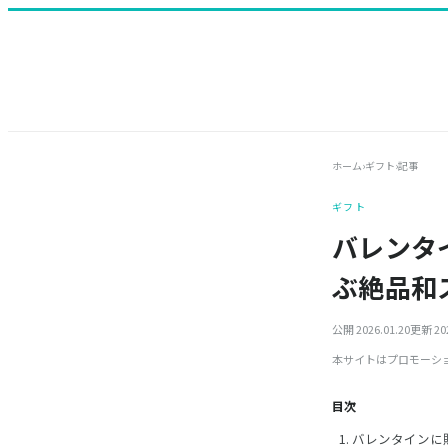
ホーム
›
ギフト
›
記事
ギフト
バレンタ
ぶ絶品和
公開 2026.01.20
更新 202
本サイトはプロモーシ
目次
バレンタインに