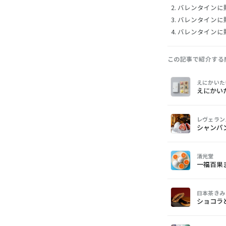
バレンタインに
バレンタインに
バレンタインに贈
この記事で紹介する
画
商
購
えにかいた
像
品
入
えにかい
レヴェラン
シャンパ
清光堂
一福百果
日本茶きみ
ショコラ