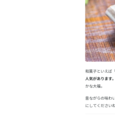
チョコろ
ベジターレ
伝統和モ
京都・東山
宇治抹茶
和菓子といえば
人気があります
かな大福。
昔ながらの味わ
にしてください