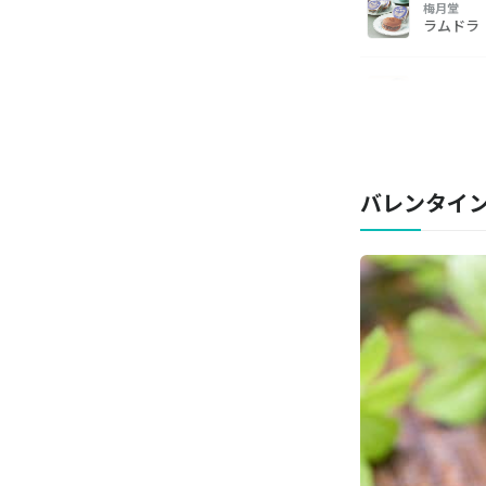
梅月堂
ラムドラ
虎家喜
玉英堂
百花園
生キャラ
バレンタイ
とらや
小形羊羹
chocolat
羊羹ショ
鼓月
姫千寿せん
伊豆河童