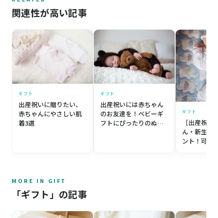
関連性が高い記事
ギフト
ギフト
出産祝いに贈りたい、
出産祝いには赤ちゃん
ギフト
赤ちゃんにやさしい肌
のお友達を！ベビーギ
［出産祝い
着3選
フトにぴったりのぬい
ん・新生児
ぐるみ2選
ント！可愛
人気ブランド
MORE IN GIFT
「ギフト」の記事