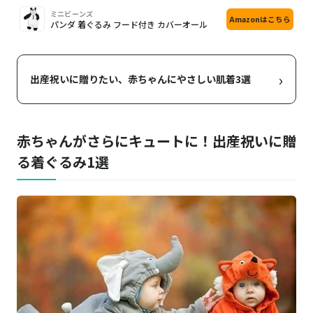
画
商
購
ミニビーンズ
Amazonはこちら
像
品
入
パンダ 着ぐるみ フード付き カバーオール
›
出産祝いに贈りたい、赤ちゃんにやさしい肌着3選
赤ちゃんがさらにキュートに！出産祝いに贈
る着ぐるみ1選