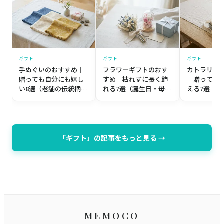
ギフト
ギフト
ギフト
手ぬぐいのおすすめ｜
フラワーギフトのおす
カトラリー
贈っても自分にも嬉し
すめ｜枯れずに長く飾
｜贈っても
い8選（老舗の伝統柄か
れる7選（誕生日・母の
える7選（
ら個性派まで）【プレ
日・記念日）【プレゼ
築祝い・誕
ゼント目線】
ント目線】
レゼント目
「ギフト」の記事をもっと見る →
MEMOCO