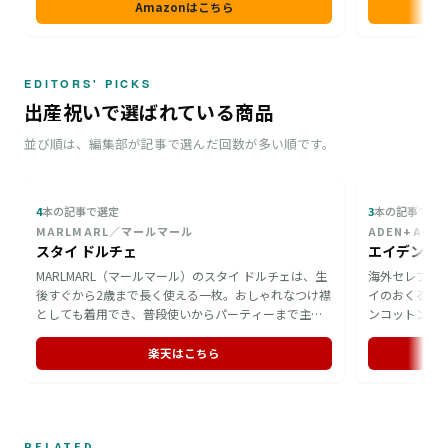
Amazonはこちら
EDITORS' PICKS
出産祝いで選ばれている商品
並び順は、編集部が記事で選んだ回数が多い順です。
4
本の記事で選定
3
本の記事で選
MARLMARL／マールマール
ADEN+AN
スタイ ドルチェ
MARLMARL（マールマール）のスタイ ドルチェは、生
海外セレブも
後すぐから2歳まで長く使える一枚。おしゃれなつけ襟
イのおくるみ
としても着用でき、普段使いからパーティーまで主役
ンコットン製
級の存在感を放ちます。名入れ刺繍にも対応している
が揃います。
ため、赤ちゃんの名前を添えて贈れるのが魅力。手洗
ビーカーでの
楽天はこちら
いで丁寧にお手入れできる、出産祝いに向いたギフト
良いアイテム
です。
RELATED