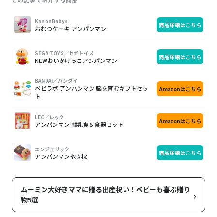
画
商
購
KanonBabys
商品詳細はこちら
像
品
入
おむつケーキ アンパンマン
SEGA TOYS／セガトイズ
商品詳細はこちら
NEWおいかけっこアンパンマン
BANDAI／バンダイ
ベビラボ アンパンマン 脳を育むギフトセッ
Amazonはこちら
ト
LEC／レック
Amazonはこちら
アンパンマン 離乳食＆食器セット
エンジェリック
商品詳細はこちら
アンパンマン抱き枕
ムーミン大好きママに贈る出産祝い！ベビーも喜ぶ贈り
›
物5選