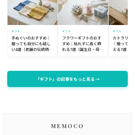
ギフト
ギフト
ギフト
手ぬぐいのおすすめ｜
フラワーギフトのおす
カトラリー
贈っても自分にも嬉し
すめ｜枯れずに長く飾
｜贈っても
い8選（老舗の伝統柄か
れる7選（誕生日・母の
える7選（
ら個性派まで）【プレ
日・記念日）【プレゼ
築祝い・誕
ゼント目線】
ント目線】
レゼント目
「ギフト」の記事をもっと見る →
MEMOCO