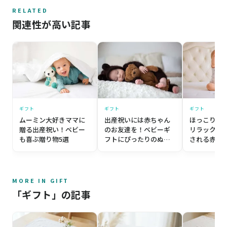
RELATED
関連性が高い記事
ギフト
ギフト
ギフト
ムーミン大好きママに
出産祝いには赤ちゃん
ほっこり出
贈る出産祝い！ベビー
のお友達を！ベビーギ
リラックマ
も喜ぶ贈り物5選
フトにぴったりのぬい
される赤ち
ぐるみ2選
選
MORE IN GIFT
「ギフト」の記事