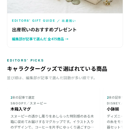
EDITORS' GIFT GUIDE ／ 出産祝い
出産祝いのおすすめプレゼント
編集部が記事で選んだ 全475商品 →
EDITORS' PICKS
キャラクターグッズで選ばれている商品
並び順は、編集部が記事で選んだ回数が多い順です。
2
本の記事で選定
2
本の記事で選
SNOOPY／スヌーピー
DISNEY／デ
木箱入マグ
小鉢揃
スヌーピーの透かし彫りをあしらった特別感のある木
ディズニーの
箱に収めてお届けするマグカップです。イラスト入り
の糸をモチー
のデザインで、コーヒーを片手にゆっくり過ごすひと
器セットです