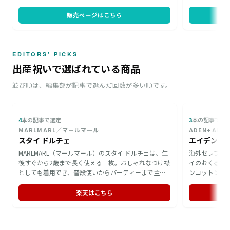
ときを大好きなスヌーピーとともに彩ります。木箱の
ん、小さなお
まま手渡せる仕立ては、誕生日やクリスマスのちょっ
だける一品。
販売ページはこちら
とした贈り物にふさわしい一品です。
の贈り物とし
す。
EDITORS' PICKS
出産祝いで選ばれている商品
並び順は、編集部が記事で選んだ回数が多い順です。
4
本の記事で選定
3
本の記事で選
MARLMARL／マールマール
ADEN+AN
スタイ ドルチェ
MARLMARL（マールマール）のスタイ ドルチェは、生
海外セレブも
後すぐから2歳まで長く使える一枚。おしゃれなつけ襟
イのおくるみ
としても着用でき、普段使いからパーティーまで主役
ンコットン製
級の存在感を放ちます。名入れ刺繍にも対応している
が揃います。
ため、赤ちゃんの名前を添えて贈れるのが魅力。手洗
ビーカーでの
楽天はこちら
いで丁寧にお手入れできる、出産祝いに向いたギフト
良いアイテム
です。