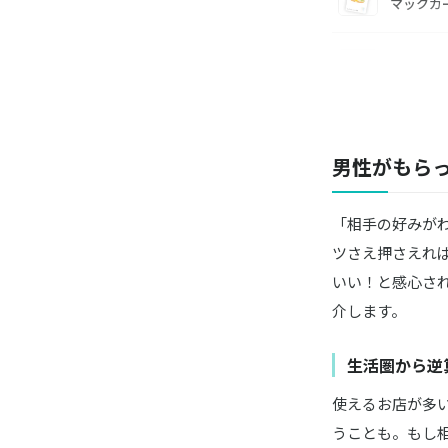
マックカ
Starbu
スターバック
DEAN&D
e-orde
男性がもら
SOW EX
「相手の好みが
バーガー
ツさえ押さえれ
いい！と感心さ
TOHOシ
TOHO
介します。
ヤマダデン
生活圏から逆
カタログ
使えるお店が多
JTB／ジ
うことも。もし
JTBトラ