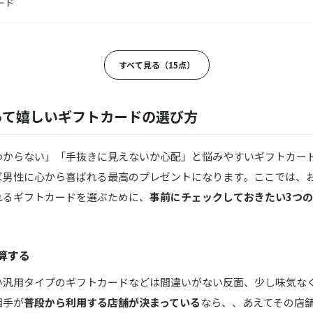
ード
cks／スターバックス
ス カード ギフト Your Favorite
すべて見る（15点）
ELUCA／ディーンアンドデルーカ
r choice＜チャコール-C＞
って嬉しいギフトカードの選び方
PERIENCE／ソウ・エクスペリエンス
わからない」「手抜きに見えないか心配」と悩みやすいギフトカー
チケット
ば男性に心から喜ばれる最高のプレゼントになります。ここでは、
れるギフトカードを選ぶために、
ネマズ
事前にチェックしておきたい3つ
シネマズ・ギフトカード
キ
算する
ギフトチケット【あさひ】
い汎用タイプのギフトカードなどは間違いがない反面、少し味気な
ェイティービー
相手が
普段から利用する店舗が決まっている
なら、、あえてその店
ベルギフト