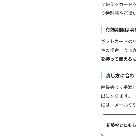
で使えるカード
り特別感や気遣
App St
有効期限は事
マーソギ
ギフトカードの
性の場合、うっ
を持って使える
文喫入場
渡し方に合わ
メンズス
直接会って手渡
出になります。
には、メールやS
新築祝いにもら