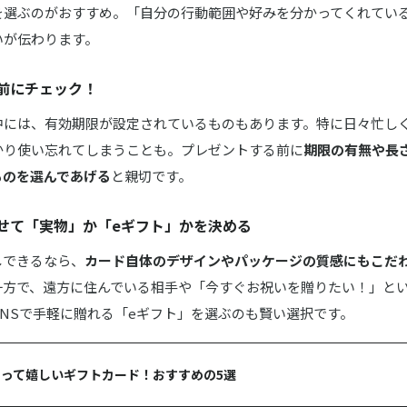
を選ぶのがおすすめ。「自分の行動範囲や好みを分かってくれてい
いが伝わります。
ore & iTunesギフトカード
前にチェック！
フト券
中には、有効期限が設定されているものもあります。特に日々忙し
かり使い忘れてしまうことも。プレゼントする前に
期限の有無や長
ものを選んであげる
と親切です。
チケット
せて「実物」か「eギフト」かを決める
パ ＆ メンズエステチケット
しできるなら、
カード自体のデザインやパッケージの質感にもこだ
一方で、遠方に住んでいる相手や「今すぐお祝いを贈りたい！」と
NSで手軽に贈れる「eギフト」を選ぶのも賢い選択です。
って嬉しいギフトカード！おすすめの5選