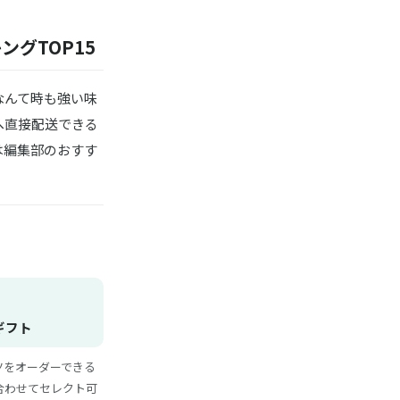
グTOP15
なんて時も強い味
へ直接配送できる
は編集部のおすす
ギフト
ャツをオーダーできる
合わせてセレクト可