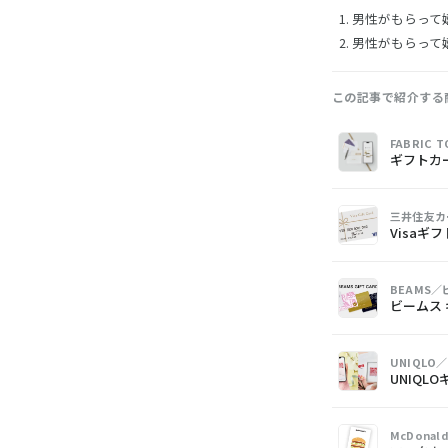
男性がもらって
男性がもらって嬉
この記事で紹介する
画
商
購
FABRIC
像
品
入
ギフトカ
三井住友カ
Visaギ
BEAMS
ビームス
UNIQLO
UNIQL
McDona