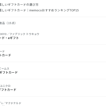
嬉しいギフトカードの選び方
しいギフトカード｜memocoおすすめランキングTOP15
商品（15点）
 TOKYO／ファブリック トウキョウ
ード・eギフト
ード
フトカード
／ビームス
 ギフトカード
／ユニクロ
Oギフトカード
ld's／マクドナルド