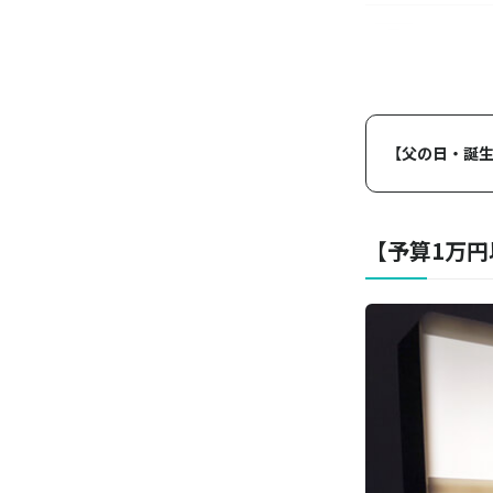
EMSベル
PRISMA
サラダチ
【父の日・誕生
Anker／
Anker Eu
【予算1万円
BRUNO
5WAY
イワタニ
炉ばた焼器 
SOS機