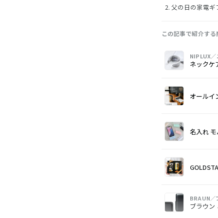
父の日の家電ギ
この記事で紹介する
画
商
購
NIPLUX
像
品
入
ネックケア
オールイ
名入れ 
GOLDS
BRAUN
ブラウン 