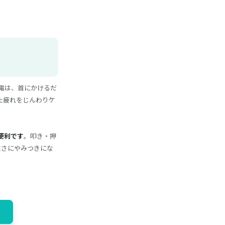
電は、首にかけるだ
た疲れをじんわりケ
便利です
。叩き・押
よさにやみつきにな