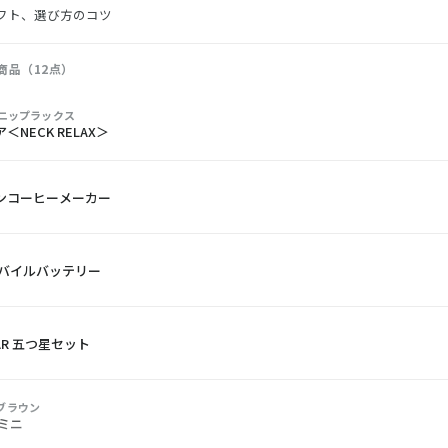
フト、選び方のコツ
商品（12点）
／ニップラックス
＜NECK RELAX＞
ンコーヒーメーカー
モバイルバッテリー
TAR 五つ星セット
／ブラウン
ミニ