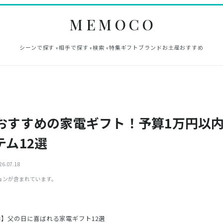
MEMOCO
シーンで探す
相手で探す
検索
特集
ギフト
ブランド
お土産
おすすめ
おすすめの家電ギフト！予算1万円以
テム12選
6.07.18
ョンが含まれています。
内】父の日に喜ばれる家電ギフト12選