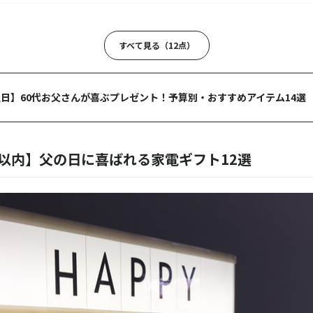
ト
すべて見る（12点）
TE／プリズメイト
キンメーカー
日】60代お父さんが喜ぶプレゼント！予算別・おすすめアイテム14選
アンカー
fy Smart Scale P2 Pro
以内】父の日に喜ばれる家電ギフト12選
／ブルーノ
フォールディングファン
炙りや CB-ABR-1
能付き大画面スマートウォッチ