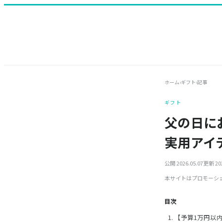
ホーム
›
ギフト
›
記事
ギフト
父の日に
実用アイ
公開 2026.05.07
更新 202
本サイトはプロモーシ
目次
【予算1万円以