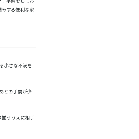
チ！準備をしてお
掴みする便利な家
る小さな不満を
あとの手間が少
り揃ううえに相手