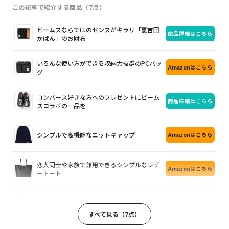
この記事で紹介する商品（7点）
画
商
購
ビームスならではのセンスがキラリ「裏吉田
商品詳細はこちら
像
品
入
かばん」のお財布
いろんな使い方ができる収納力抜群のPCバッ
Amazonはこちら
グ
コンバース好きな方へのプレゼントにビーム
商品詳細はこちら
スコラボの一品を
シンプルで高機能なニットキャップ
Amazonはこちら
恋人同士や家族で兼用できるシンプルなレザ
Amazonはこちら
ートート
本物だけが出せる独特の風合いと質感の極上
商品詳細はこちら
シャツ
すべて見る（7点）