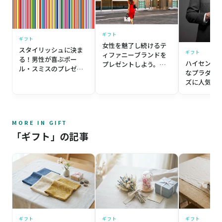
ギフト
ギフト
女性を魅了し続けるテ
スタイリッシュに決ま
ギフト
ィファニーブランドを
る！男性が喜ぶポー
ハイセンス
プレゼントしよう。最
ル・スミスのプレゼン
なプラダの
新おすすめアイテム10
トアイテム5選
ズに人気の
選
MORE IN GIFT
「ギフト」の記事
ギフト
ギフト
ギフト