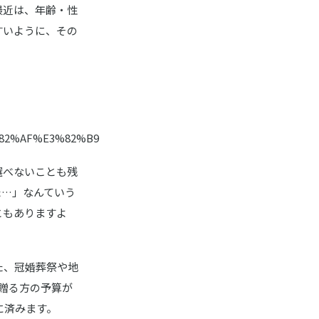
最近は、年齢・性
すいように、その
82%AF%E3%82%B9
選べないことも残
た…」なんていう
ともありますよ
た、冠婚葬祭や地
贈る方の予算が
に済みます。