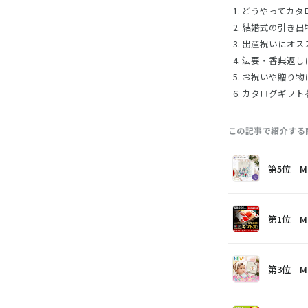
どうやってカタ
結婚式の引き出
出産祝いにオス
法要・香典返し
お祝いや贈り物
カタログギフト
この記事で紹介する
画
商
購
第5位 M
像
品
入
第1位 M
第3位 