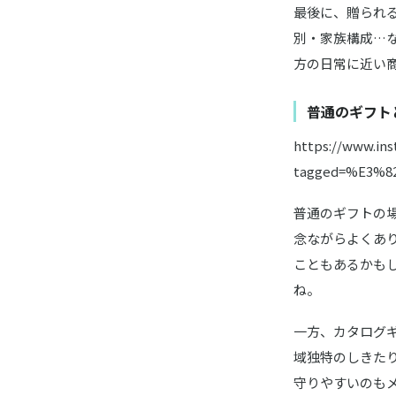
最後に、贈られ
別・家族構成…
方の日常に近い
普通のギフト
https://www.i
tagged=%E3%
普通のギフトの
念ながらよくあ
こともあるかも
ね。
一方、カタログ
域独特のしきた
守りやすいのも