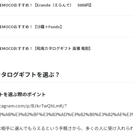
EMOCOおすすめ！【Erande（えらんで） 5000円】
EMOCOおすすめ！【沙羅＋Foods】
EMOCOおすすめ！【和風カタログギフト 高雅 竜胆】
カタログギフトを選ぶ？
トを選ぶ際のポイント
nstagram.com/p/BJkrTwQhLmK/?
82%AB%E3%82%BF%E3%83%AD%E3%82%B0%E3%82%AE%E3
は相手に選んでもらえるという手軽さから、多くの人に受け入れら