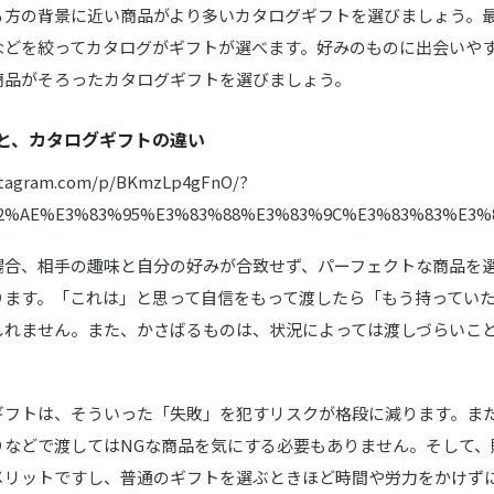
る方の背景に近い商品がより多いカタログギフトを選びましょう。
などを絞ってカタログがギフトが選べます。好みのものに出会いや
商品がそろったカタログギフトを選びましょう。
と、カタログギフトの違い
nstagram.com/p/BKmzLp4gFnO/?
82%AE%E3%83%95%E3%83%88%E3%83%9C%E3%83%83%E3%
場合、相手の趣味と自分の好みが合致せず、パーフェクトな商品を
ります。「これは」と思って自信をもって渡したら「もう持ってい
しれません。また、かさばるものは、状況によっては渡しづらいこ
ギフトは、そういった「失敗」を犯すリスクが格段に減ります。ま
りなどで渡してはNGな商品を気にする必要もありません。そして、
メリットですし、普通のギフトを選ぶときほど時間や労力をかけず