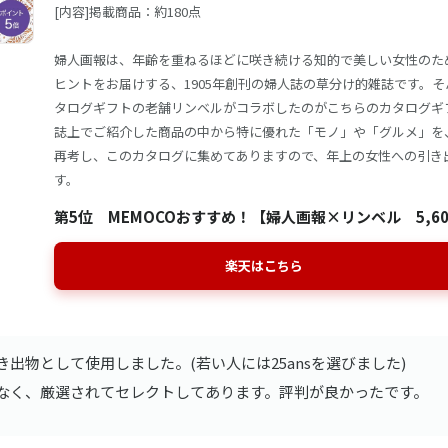
[内容]掲載商品：約180点
婦人画報は、年齢を重ねるほどに咲き続ける知的で美しい女性のた
ヒントをお届けする、1905年創刊の婦人誌の草分け的雑誌です。
タログギフトの老舗リンベルがコラボしたのがこちらのカタログギ
誌上でご紹介した商品の中から特に優れた「モノ」や「グルメ」を
再考し、このカタログに集めてありますので、年上の女性への引き
す。
第5位 MEMOCOおすすめ！【婦人画報×リンベル 5,6
楽天はこちら
出物として使用しました。(若い人には25ansを選びました)
なく、厳選されてセレクトしてあります。評判が良かったです。