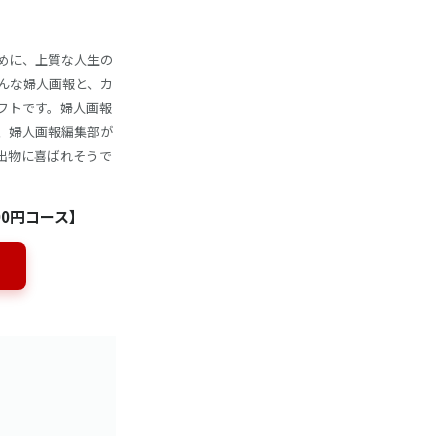
めに、上質な人生の
そんな婦人画報と、カ
フトです。婦人画報
、婦人画報編集部が
出物に喜ばれそうで
00円コース】