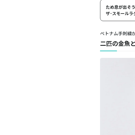
ため息が出そう！ 
ザ･スモールラ
ベトナム手刺繍
二匹の金魚