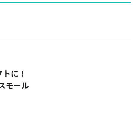
フトに！
ザ･スモール