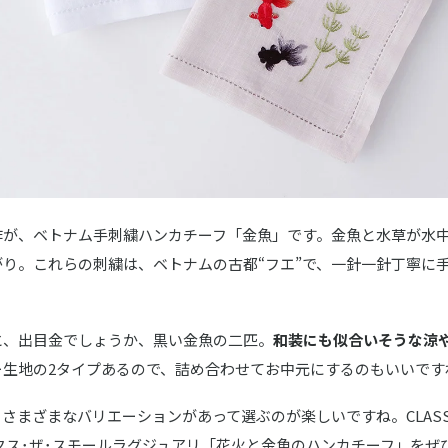
作が、ベトナム手刺繍ハンカチーフ「金魚」です。金魚と水草が水
がり。これらの刺繍は、ベトナムの古都“フエ”で、一針一針丁寧に
と、出目金でしょうか、黒い金魚の二匹。
和装にも似合いそうな涼
ー生地の2タイプあるので、詰め合わせてお中元にするのもいいです
まざまなバリエーションがあって選ぶのが楽しいですね。CLASSICS 
ラシクス･ザ･スモールラグジュアリ「花火と金魚のハンカチーフ」を