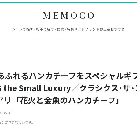
MEMOCO
シーンで探す
相手で探す
検索
特集
ギフト
ブランド
お土産
おすすめ
あふれるハンカチーフをスペシャルギ
CS the Small Luxury／クラシクス･
アリ「花火と金魚のハンカチーフ」
6.07.18
ョンが含まれています。