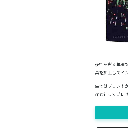
夜空を彩る華麗
真を加工してイ
生地はプリント
達と行ってプレ