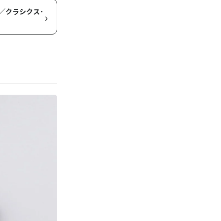
ry／クラシクス･
›