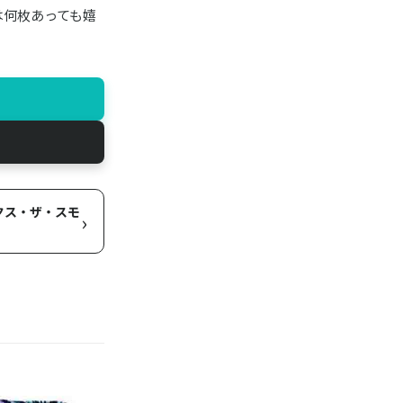
は何枚あっても嬉
ラシクス・ザ・スモ
›