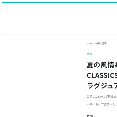
ホーム
›
特集
›
記事
特集
夏の風情
CLASSI
ラグジュ
公開 2025.07.18
更新 202
本サイトはプロモーシ
目次