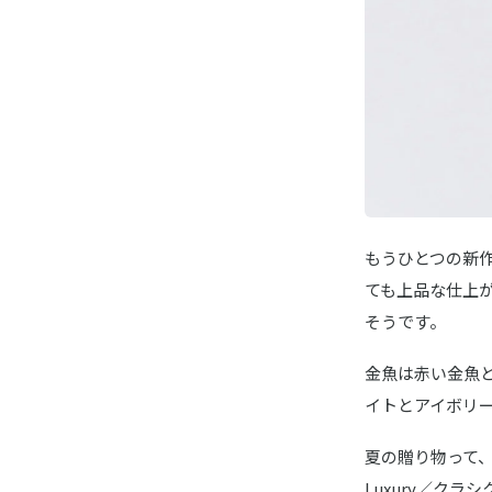
もうひとつの新
ても上品な仕上
そうです。
金魚は赤い金魚
イトとアイボリ
夏の贈り物って、さ
Luxury／ク