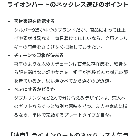
ライオンハートのネックレス選びのポイント
LION HEART／ライオンハート
ツイストホースシューネックレス シルバー
商品詳細はこちら
925
素材表記を確認する
シルバー925が中心のブランドだが、商品によって仕上
LION HEART／ライオンハート
商品詳細はこちら
ゴシックスターネックレス シルバー925
げや素材は異なる。毎日着けてほしいなら、金属アレル
ギーの有無をさりげなく把握しておきたい。
LION HEART／ライオンハート
チェーンで印象が決まる
商品詳細はこちら
ハーフラウンドチェーン K10ゴールド
喜平のような太めのチェーンは首元に存在感を、細身な
LION HEART／ライオンハート
ら服を選ばない軽やかさを。相手が普段どんな襟元の服
ジ・エッジペアネックレス シルバー シルバ
商品詳細はこちら
ー925
を着ているか、思い浮かべてから選ぶのが近道。
ペアにするかどうか
LION HEART／ライオンハート
“LH-1”シグネチャーマンテルチェーン アン
商品詳細はこちら
ダブルリングなど2人で分け合えるデザインは、恋人へ
カー
のギフトならぐっと特別な意味を持つ。友人や家族に贈
LION HEART／ライオンハート
るなら、単体で完結するプレートタイプが自然。
商品詳細はこちら
スタンプ プチネックレス K10ゴールド
【独自】ライオンハートのネックレス人気ラ