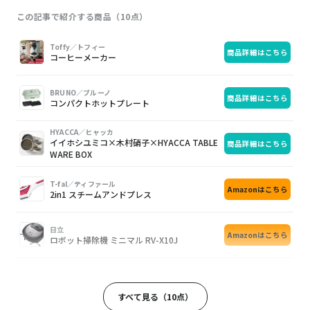
この記事で紹介する商品（10点）
画
商
購
Toffy／トフィー
商品詳細はこちら
像
品
入
コーヒーメーカー
BRUNO／ブルーノ
商品詳細はこちら
コンパクトホットプレート
HYACCA／ヒャッカ
イイホシユミコ×木村硝子×HYACCA TABLE
商品詳細はこちら
WARE BOX
T-fal／ティファール
Amazonはこちら
2in1 スチームアンドプレス
日立
Amazonはこちら
ロボット掃除機 ミニマル RV-X10J
ミューズ
楽天はこちら
ハンドソープ ディスペンサー
すべて見る（10点）