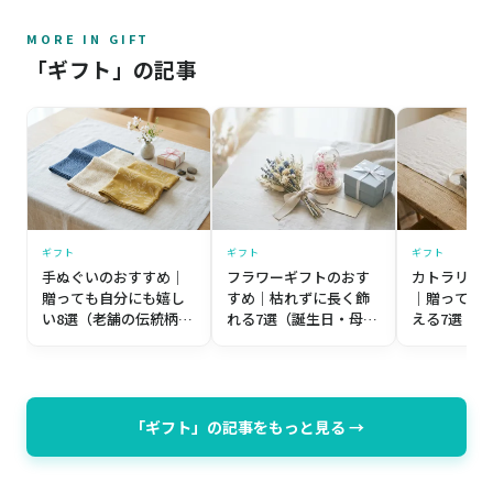
MORE IN GIFT
「ギフト」の記事
ギフト
ギフト
ギフト
手ぬぐいのおすすめ｜
フラワーギフトのおす
カトラリー
贈っても自分にも嬉し
すめ｜枯れずに長く飾
｜贈っても
い8選（老舗の伝統柄か
れる7選（誕生日・母の
える7選（
ら個性派まで）【プレ
日・記念日）【プレゼ
築祝い・誕
ゼント目線】
ント目線】
レゼント目
「ギフト」の記事をもっと見る →