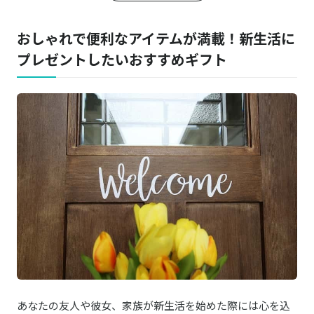
Mosaic Glass アロマライト
楽天はこちら
おしゃれで便利なアイテムが満載！新生活に
プレゼントしたいおすすめギフト
ATEX／アテックス
商品詳細はこちら
プロもみ フットマッサージャー AX-HP117
スリッパ ローズ
楽天はこちら
ルームシューズ
JILLSTUART/ジルスチュアート
エレガンスフルール フェイスタオル 2枚セッ
商品詳細はこちら
ト
あなたの友人や彼女、家族が新生活を始めた際には心を込