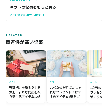
ギフトの記事をもっと見る
2,637本の記事から探す →
RELATED
関連性が高い記事
ギフト
ギフト
ギフト
転職祝いを贈ろう！男
20代女性が喜ぶおしゃ
1歳男の子
女別・新たな門出を祝
れなプレゼント！おす
プレゼント
う新生活アイテム12選
すめアイテム1選をご紹
活に役立つギ
介