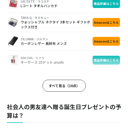
LACOSTE／ラコステ
商品詳細はこちら
Lコート タオルハンカチ
TAKA-Q／タカキュー
ウォッシャブル ネクタイ 3本セット ギフトボ
Amazonはこちら
ックス付き
ZILLMAN／ジルマン
Amazonはこちら
カーボンレザー 長財布 メンズ
KAKURA／カクラ
商品詳細はこちら
キーケース 25ドット urushi
Tabio MEN／タビオ メン
楽天はこちら
9×2 つやリブビジネスソックス:コン
すべて見る（10点）
Paul Stuart／ポール・スチュアート
楽天はこちら
ハンドクリームN 80g
社会人の男友達へ贈る誕生日プレゼントの予
算は？
サンワダイレクト
Amazonはこちら
トラベル ガジェットポーチ