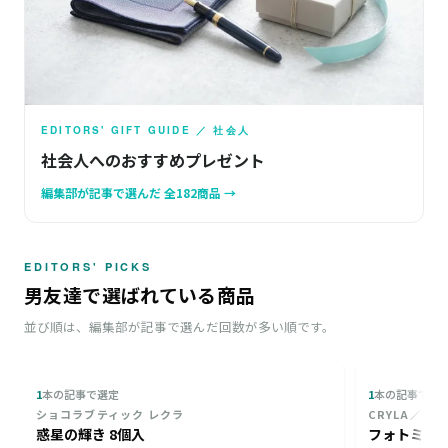
EDITORS' GIFT GUIDE ／ 社会人
社会人へのおすすめプレゼント
編集部が記事で選んだ 全182商品 →
EDITORS' PICKS
男友達で選ばれている商品
並び順は、編集部が記事で選んだ回数が多い順です。
1
本の記事で選定
1
本の記事で選
ショコラブティック レクラ
CRYLA／クリ
惑星の輝き 8個入
フォトミュ