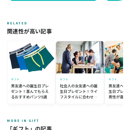
性や、いつまでも若々しくいてほしいお母さまへのプ
す。カラーは
レゼントにおすすめです。
一つの贈り物
RELATED
関連性が高い記事
ギフト
ギフト
ギフト
社会人の女友達への誕
男友達へお
男友達への誕生日プレ
生日プレゼント！ライ
生日プレゼン
ゼント！喜んでもらえ
フスタイルに合わせた
男性が喜ぶ
るおすすめパンツ5選
おすすめギフト7選
いアイテム1
MORE IN GIFT
「ギフト」の記事