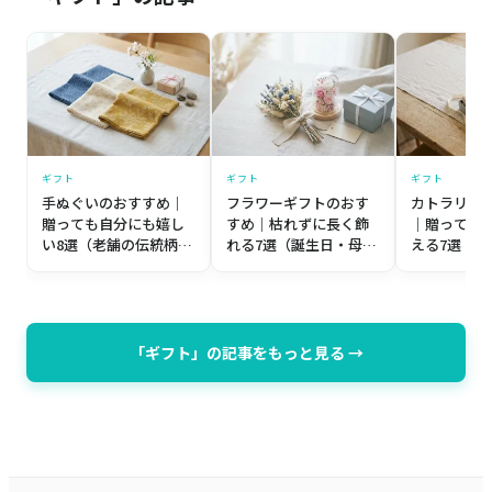
ギフト
ギフト
ギフト
手ぬぐいのおすすめ｜
フラワーギフトのおす
カトラリー
贈っても自分にも嬉し
すめ｜枯れずに長く飾
｜贈っても
い8選（老舗の伝統柄か
れる7選（誕生日・母の
える7選（
ら個性派まで）【プレ
日・記念日）【プレゼ
築祝い・誕
ゼント目線】
ント目線】
レゼント目
「ギフト」の記事をもっと見る →