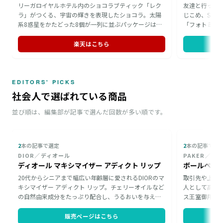
リーガロイヤルホテル内のショコラブティック「レク
友達と行った
ラ」がつくる、宇宙の輝きを表現したショコラ。太陽
じこめ、Spo
系8惑星をかたどった8個が一列に並ぶパッケージは、
「フォトミュ
まるで本物の太陽系空間のよう。宇宙をイメージした
相手の好きな
遊び心あるデザインは男友達の誕生日に、高級感のあ
が魅力です。
楽天はこちら
る味わいは昇進祝いの贈り物にも向いています。
物にふさわし
しみもありま
EDITORS' PICKS
社会人で選ばれている商品
並び順は、編集部が記事で選んだ回数が多い順です。
2
本の記事で選定
2
本の記事で選
DIOR／ディオール
PAKER／パ
ディオール マキシマイザー アディクト リップ
ボールペンI
20代からシニアまで幅広い年齢層に愛されるDIORのマ
取引先や上司
キシマイザー アディクト リップ。チェリーオイルなど
人として高級
の自然由来成分をたっぷり配合し、うるおいを与えて
ス王室御用達
くれます。キュートなビジュアルは、贈った時にも使
IM」は、高
う時にも気分を高めてくれる一本。おしゃれ好きな女
ィは握り心地
販売ページはこちら