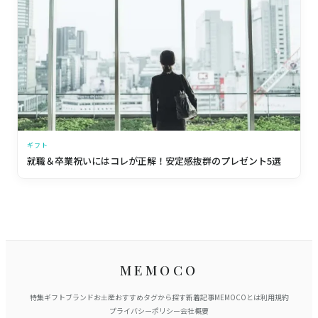
ギフト
就職＆卒業祝いにはコレが正解！安定感抜群のプレゼント5選
MEMOCO
特集
ギフト
ブランド
お土産
おすすめ
タグから探す
新着記事
MEMOCOとは
利用規約
プライバシーポリシー
会社概要