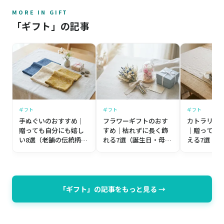
MORE IN GIFT
「ギフト」の記事
ギフト
ギフト
ギフト
手ぬぐいのおすすめ｜
フラワーギフトのおす
カトラリー
贈っても自分にも嬉し
すめ｜枯れずに長く飾
｜贈っても
い8選（老舗の伝統柄か
れる7選（誕生日・母の
える7選（
ら個性派まで）【プレ
日・記念日）【プレゼ
築祝い・誕
ゼント目線】
ント目線】
レゼント目
「ギフト」の記事をもっと見る →