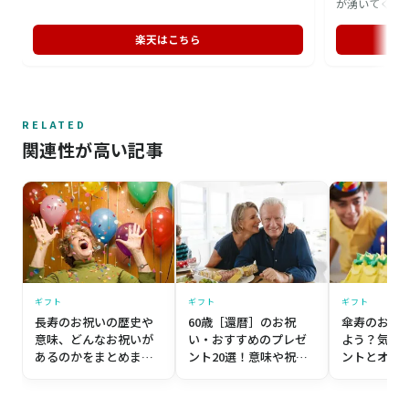
らにすっとなじむ優しいフォルムも魅力。高級感のあ
が湧いてくる
る桐箱には書家による箱書きが付き、箱の裏には名入
は大人女性の
れも可能なので、特別感のある記念日の贈り物として
ポンポンとつ
楽天はこちら
お選びいただけます。
じて使い分け
忙しく過ごす
RELATED
関連性が高い記事
ギフト
ギフト
ギフト
長寿のお祝いの歴史や
60歳［還暦］のお祝
傘寿のお祝
意味、どんなお祝いが
い・おすすめのプレゼ
よう？気を
あるのかをまとめまし
ント20選！意味や祝い
ントとオス
た
方もご紹介
い方を紹介