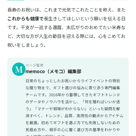
長寿のお祝いは、これまで元気でこれたことを称え、また
これからも健康で
長生きしてほしいという願いを伝える日
です。干支が一巡する還暦、末広がりのおめでたい米寿な
ど、大切な方が人生の節目を迎える際には、心をこめてお
祝いをしましょう。
ページ監修
memoco（メモコ）編集部
日常のちょっとしたお祝いからライフイベントの特別
な贈り物まで、ギフト選びの悩みに寄り添う専門編集
チームです。2016年から蓄積してきたギフトトレンド
のデータやノウハウを活かし、「何を贈ればいいか迷
う」「マナーや相場がわからない」といった疑問を解
消すべく、トレンド、品質、実用性の観点からアイテム
を厳選。初めてギフトを選ぶ方でも失敗しないための
見極め方や、相手の心に響く選び方の基準をわかりや