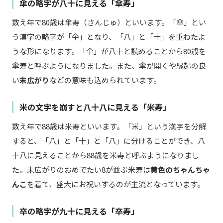
傘の略字が八十に見える「傘寿」
数え年で80歳は傘寿（さんじゅ）といいます。「傘」とい
う漢字の略字が「仐」となり、「八」と「十」を重ねたよ
うな形になります。「仐」が八十と読めることから80歳を
傘寿と呼ぶようになりました。また、傘が開くや縁起の良
い
末広がり
などの意味も込められています。
米の文字を崩すと八十八に見える「米寿」
数え年で88歳は米寿といいます。「米」という漢字を分解
すると、「八」と「十」と「八」に分けることができ、八
十八に見えることから88歳を米寿と呼ぶようになりまし
た。末広がりのおめでたい8が並ぶ米寿は
黄色のちゃんちゃ
んこ
を着て、盛大にお祝いするのが主流となっています。
卒の略字が九十に見える「卒寿」