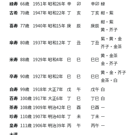
緑寿
66歳
1951年
昭和26年
辛
卯
辛卯
緑
古希
70歳
1947年
昭和22年
丁
亥
丁亥
紺・紫
紺・紫
喜寿
77歳
1940年
昭和15年
庚
辰
庚辰
黄・芥子
紫・黄・金
傘寿
80歳
1937年
昭和12年
丁
丑
丁丑
芥子・金茶
黄・金茶
米寿
88歳
1929年
昭和4年
巳
巳
巳巳
金・芥子
黄・金・芥子
卒寿
90歳
1927年
昭和2年
巳
巳
巳巳
金茶・白
白寿
99歳
1918年
大正7年
戊
午
戊午
白
百寿
100歳
1917年
大正6年
丁
巳
丁巳
白
茶寿
108歳
1909年
明治42年
巳
酉
巳酉
ー
珍寿
110歳
1907年
明治40年
丁
未
丁未
ー
皇寿
111歳
1906年
明治39年
丙
午
丙午
ー
大還