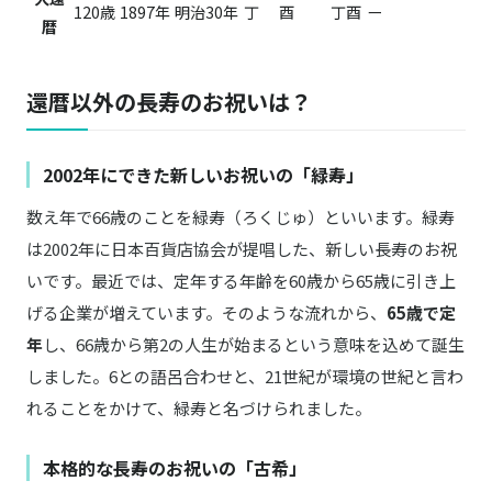
120歳
1897年
明治30年
丁
酉
丁酉
ー
暦
還暦以外の長寿のお祝いは？
2002年にできた新しいお祝いの「緑寿」
数え年で66歳のことを緑寿（ろくじゅ）といいます。緑寿
は2002年に日本百貨店協会が提唱した、新しい長寿のお祝
いです。最近では、定年する年齢を60歳から65歳に引き上
げる企業が増えています。そのような流れから、
65歳で定
年
し、66歳から第2の人生が始まるという意味を込めて誕生
しました。6との語呂合わせと、21世紀が環境の世紀と言わ
れることをかけて、緑寿と名づけられました。
本格的な長寿のお祝いの「古希」