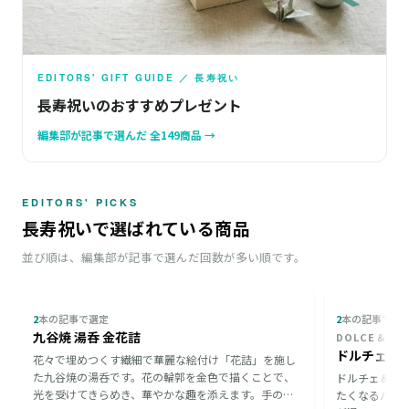
EDITORS' GIFT GUIDE ／ 長寿祝い
長寿祝いのおすすめプレゼント
編集部が記事で選んだ 全149商品 →
EDITORS' PICKS
長寿祝いで選ばれている商品
並び順は、編集部が記事で選んだ回数が多い順です。
2
本の記事で選定
2
本の記事で選
九谷焼 湯呑 金花詰
ドルチェシモ
花々で埋めつくす繊細で華麗な絵付け「花詰」を施し
た九谷焼の湯呑です。花の輪郭を金色で描くことで、
ドルチェ＆ガ
光を受けてきらめき、華やかな趣を添えます。手のひ
たくなるパッ