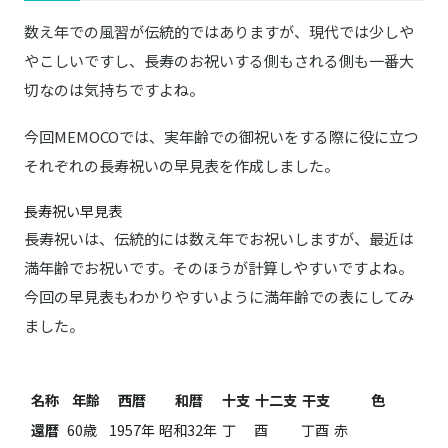
数え年での風習が伝統的ではありますが、現代では少しや
やこしいですし、長寿のお祝いする側もされる側も一番大
切なのは気持ちですよね。
今回MEMOCOでは、実年齢での御祝いをする際に役に立つ
それぞれの長寿祝いの早見表を作成しました。
長寿祝い早見表
長寿祝いは、伝統的には数え年でお祝いしますが、最近は
満年齢でお祝いです。そのほうが計算しやすいですよね。
今回の早見表もわかりやすいように満年齢での表にしてみ
ました。
名称
年齢
西暦
和暦
十支
十二支
干支
色
還暦
60歳
1957年
昭和32年
丁
酉
丁酉
赤