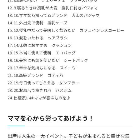
8.価格が安い フェリーチェ マザーズバッグ
9.寝るときは授乳が大変 授乳口付きパジャマ
10.ママなら知ってるブランド 犬印のパジャマ
11.外出先で便利 授乳ケープ
12.授乳中だって美味しく飲みたい カフェインレスコーヒー
13.髪をいたわる ヘアブラシ
14.休憩におすすめ クッション
15.本当に使えて便利 エコバッグ
16.美容にも気を使いたい シートパック
17.幸せな気持ちになる スイーツ
18.高級ブランド ゴディバ
19.毎日使ってもらえる タンブラー
20.お風呂で癒される バスボム
出産祝いはママが喜ぶものを♪
ママを心から労ってあげよう！
出産は人生の一大イベント。子どもが生まれると幸せな気